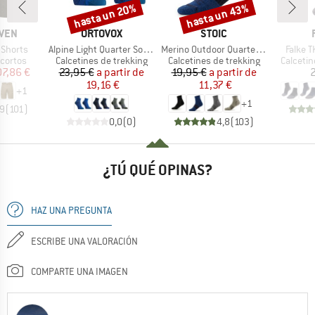
hasta un 20%
hasta un 43%
o
Descuento
Descuento
MARCA
MARCA
ÄVEN
ORTOVOX
STOIC
Artículo
Artículo
Artícul
 Shorts
Alpine Light Quarter Socks
Merino Outdoor Quarter Socks Tech
Falke T
oup
Product group
Product group
Product
cortos
Calcetines de trekking
Calcetines de trekking
Calcetin
ecio
ecio reducido
Precio
Precio reducido
Precio
Precio reducido
07,86 €
23,95 €
a partir de
19,95 €
a partir de
2
19,16 €
11,37 €
+
1
+
1
,9
(
101
)
0,0
(
0
)
4,8
(
103
)
¿TÚ QUÉ OPINAS?
HAZ UNA PREGUNTA
ESCRIBE UNA VALORACIÓN
COMPARTE UNA IMAGEN