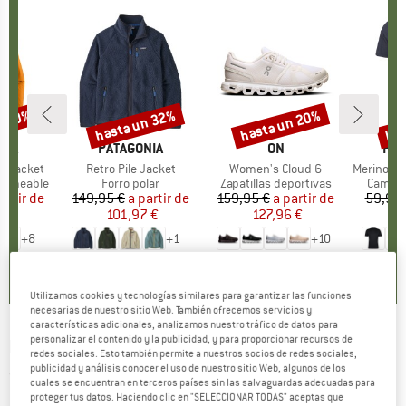
n 30%
hasta un 32%
hasta un 20%
has
to
Descuento
Descuento
Des
NIA
MARCA
PATAGONIA
MARCA
ON
MA
HEB
3L Jacket
Artículo
Retro Pile Jacket
Artículo
Women's Cloud 6
Artículo
MerinoMix150 Pi
p
ermeable
Product group
Forro polar
Product group
Zapatillas deportivas
Produc
Camise
artir de
ecio
ecio reducido
149,95 €
a partir de
Precio
Precio reducido
159,95 €
a partir de
Precio
Precio reducido
59,95 
7 €
101,97 €
127,96 €
2
+
8
+
1
+
10
,7
(
79
)
4,6
(
71
)
4,7
(
48
)
Utilizamos cookies y tecnologías similares para garantizar las funciones
necesarias de nuestro sitio Web. También ofrecemos servicios y
características adicionales, analizamos nuestro tráfico de datos para
personalizar el contenido y la publicidad, y para proporcionar recursos de
RAB
-
Momentum Shorts - Pantalones cortos
redes sociales. Esto también permite a nuestros socios de redes sociales,
publicidad y análisis conocer el uso de nuestro sitio Web, algunos de los
(0)
cuales se encuentran en terceros países sin las salvaguardas adecuadas para
proteger tus datos. Haciendo clic en "SELECCIONAR TODAS" aceptas que