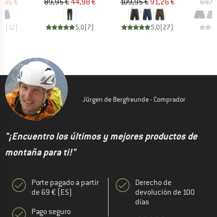
ecio
ecio reducido
Precio
Precio reducido
Precio
Precio reducido
6,36 €
89,95 €
44,98 €
109,95 €
91,26 €
69,9
,0
(
12
)
5,0
(
7
)
5,0
(
27
)
Jürgen de Bergfreunde - Comprador
"¡Encuentro los últimos y mejores productos de
montaña para ti!"
Porte pagado a partir
Derecho de
de 69 € (ES)
devolución de 100
días
Pago seguro