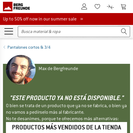
A la cuenta de cliente
A la 
A la lista de favori
A la compar
Up to 50% off now in our summer sale
Up to 50% off now in our summer sale »
Pantalones cortos & 3/4
Max de Bergfreunde
"ESTE PRODUCTO YA NO ESTÁ DISPONIBLE."
O bien se trata de un producto que ya no se fabrica, o bien ya
no vamos a pedírselo más al fabricante.
No te desanimes, porque te ofrecemos más alternativas:
PRODUCTOS MÁS VENDIDOS DE LA TIENDA