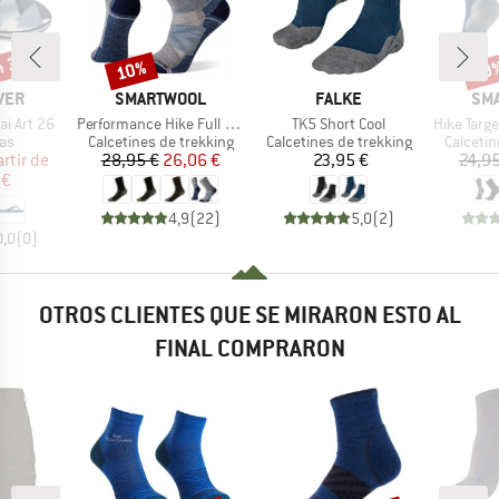
n 35%
10%
10
o
Descuento
Desc
MARCA
MARCA
MA
VER
SMARTWOOL
FALKE
SM
Artículo
Artículo
Artículo
ai Art 26
Performance Hike Full Cushion Crew
TK5 Short Cool
Hike Targeted C
t group
Product group
Product group
Product
as
Calcetines de trekking
Calcetines de trekking
Calcetin
ecio
ecio reducido
Precio
Precio reducido
Precio
artir de
28,95 €
26,06 €
23,95 €
24,95
 €
4,9
(
22
)
5,0
(
2
)
0,0
(
0
)
OTROS CLIENTES QUE SE MIRARON ESTO AL
FINAL COMPRARON