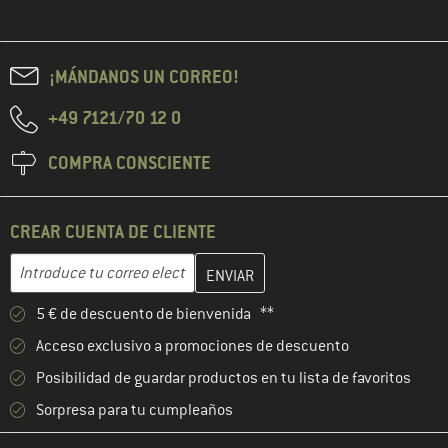
¡MÁNDANOS UN CORREO!
+49 7121/70 12 0
COMPRA CONSCIENTE
CREAR CUENTA DE CLIENTE
Introduce aquí tu dirección de correo electrónico y crea tu cuenta
Dirección de correo electrónico
5 € de descuento de bienvenida **
Acceso exclusivo a promociones de descuento
Posibilidad de guardar productos en tu lista de favoritos
Sorpresa para tu cumpleaños