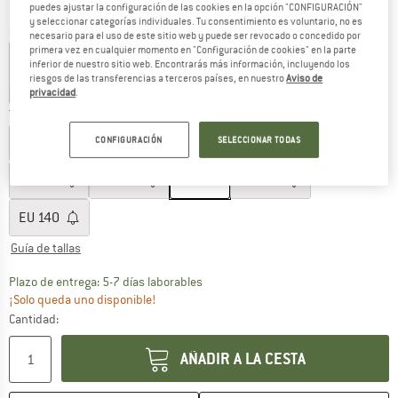
puedes ajustar la configuración de las cookies en la opción "CONFIGURACIÓN"
y seleccionar categorías individuales. Tu consentimiento es voluntario, no es
Color:
Soft Black
necesario para el uso de este sitio web y puede ser revocado o concedido por
primera vez en cualquier momento en "Configuración de cookies" en la parte
inferior de nuestro sitio web. Encontrarás más información, incluyendo los
riesgos de las transferencias a terceros países, en nuestro
Aviso de
25%
25%
25%
25%
privacidad
.
Talla: EU
128
EU
92
EU
98
EU
104
EU
110
CONFIGURACIÓN
SELECCIONAR TODAS
EU
116
EU
122
EU
128
EU
134
EU
140
Guía de tallas
El enlace se abre en una ventana de
Plazo de entrega: 5-7 días laborables
¡Solo queda uno disponible!
Cantidad:
AÑADIR A LA CESTA