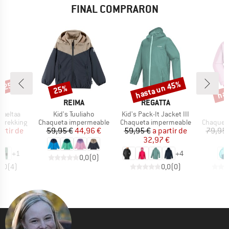
FINAL COMPRARON
n 25%
hasta un 45%
has
25%
o
Descuento
Descuento
Desc
A
MARCA
MARCA
A
REIMA
REGATTA
Artículo
Artículo
Ar
Vaeltaa
Kid's Tuuliaho
Kid's Pack-It Jacket III
Ki
p
Product group
Product group
Product 
 trekking
Chaqueta impermeable
Chaqueta impermeable
Chaquet
ecio
ecio reducido
Precio
Precio reducido
Precio
Precio reducido
artir de
59,95 €
44,96 €
59,95 €
a partir de
79,95 
 €
32,97 €
5
+
1
+
4
0,0
(
0
)
5,0
(
4
)
0,0
(
0
)