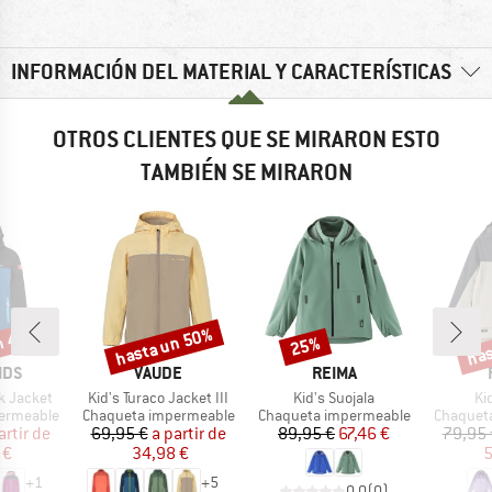
INFORMACIÓN DEL MATERIAL Y CARACTERÍSTICAS
OTROS CLIENTES QUE SE MIRARON ESTO
TAMBIÉN SE MIRARON
n 41%
hasta un 50%
has
25%
o
Descuento
Descuento
Desc
MARCA
MARCA
IDS
VAUDE
REIMA
Artículo
Artículo
Art
k Jacket
Kid's Turaco Jacket III
Kid's Suojala
Ki
Product group
Product group
Product 
ermeable
Chaqueta impermeable
Chaqueta impermeable
Chaquet
ecio
ecio reducido
Precio
Precio reducido
Precio
Precio reducido
artir de
69,95 €
a partir de
89,95 €
67,46 €
79,95 
 €
34,98 €
5
+
1
+
5
0,0
(
0
)