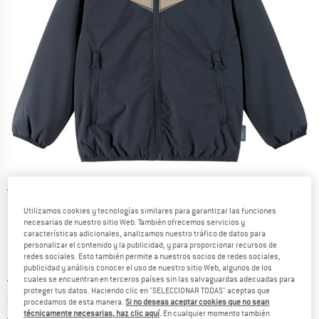
Vistas detalladas
Utilizamos cookies y tecnologías similares para garantizar las funciones
necesarias de nuestro sitio Web. También ofrecemos servicios y
características adicionales, analizamos nuestro tráfico de datos para
personalizar el contenido y la publicidad, y para proporcionar recursos de
redes sociales. Esto también permite a nuestros socios de redes sociales,
publicidad y análisis conocer el uso de nuestro sitio Web, algunos de los
Precio original :
Precio:
59,95
€
cuales se encuentran en terceros países sin las salvaguardas adecuadas para
proteger tus datos. Haciendo clic en "SELECCIONAR TODAS" aceptas que
44,96
€
incl. IVA
procedamos de esta manera.
Si no deseas aceptar cookies que no sean
Información sobre los gastos de envío. Se abre en u
más Gastos de envío
técnicamente necesarias, haz clic aquí
. En cualquier momento también