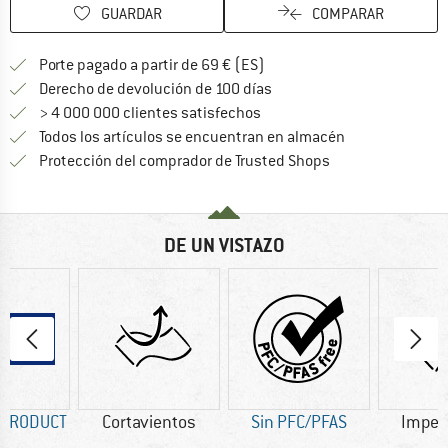
GUARDAR
COMPARAR
¡encuentre más información
Porte pagado a partir de 69 € (ES)
vaya a la política de devo
Derecho de devolución de 100 días
> 4 000 000 clientes satisfechos
Todos los artículos se encuentran en almacén
¡toda la informac
Protección del comprador de Trusted Shops
DE UN VISTAZO
 PRODUCT
Cortavientos
Sin PFC/PFAS
Imper