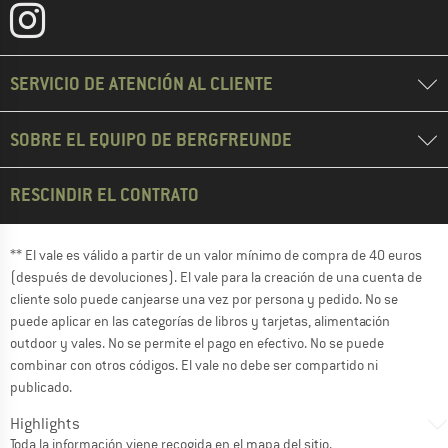
SERVICIO DE ATENCIÓN AL CLIENTE
SOBRE EL EQUIPO DE BERGFREUNDE
RESCINDIR EL CONTRATO
** El vale es válido a partir de un valor mínimo de compra de 40 euros
(después de devoluciones). El vale para la creación de una cuenta de
cliente solo puede canjearse una vez por persona y pedido. No se
puede aplicar en las categorías de libros y tarjetas, alimentación
outdoor y vales. No se permite el pago en efectivo. No se puede
combinar con otros códigos. El vale no debe ser compartido ni
publicado.
Highlights
Toda la información viene recogida en el
mapa del sitio
.