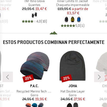
Artículo
Artículo
Artículo
ain Vest
TNF Rino Glove
Inner Limits III Jacket
Ride 2 Windpr
p
Product group
Product group
P
rro polar
Guantes
Chaqueta impermeable
G
ecio
ecio reducido
Precio
Precio reducido
Precio
Precio reducido
5,96 €
29,95 €
19,47 €
119,95 €
a partir de
4
83,97 €
0,0
(
0
)
4,0
(
10
)
5,0
(
1
)
ESTOS PRODUCTOS COMBINAN PERFECTAMENTE
20%
20%
60
o
Descuento
Descuento
Desc
MARCA
MARCA
MA
ST
P.A.C.
JOHA
CH
Artículo
Artículo
Ar
l Snowpants
Recycled Merino Tech Hat
Hat Double Layer
K
up
Product group
Product group
e esquí
Gorro
Gorro
ecio
ecio reducido
Precio
Precio reducido
Precio
Precio reducido
4,99 €
24,95 €
19,96 €
34,95 €
27,96 €
24,9