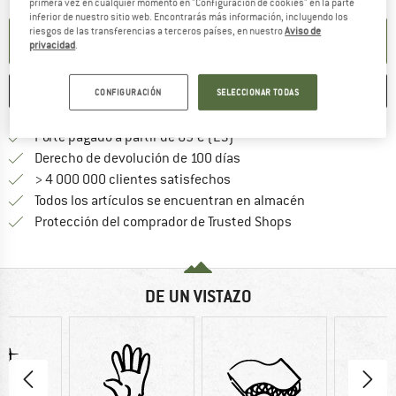
primera vez en cualquier momento en "Configuración de cookies" en la parte
inferior de nuestro sitio web. Encontrarás más información, incluyendo los
riesgos de las transferencias a terceros países, en nuestro
Aviso de
RECIBIR NOTIFICACIÓN
privacidad
.
GUARDAR
COMPARAR
CONFIGURACIÓN
SELECCIONAR TODAS
¡encuentre más información
Porte pagado a partir de 69 € (ES)
vaya a la política de devo
Derecho de devolución de 100 días
> 4 000 000 clientes satisfechos
Todos los artículos se encuentran en almacén
¡toda la informac
Protección del comprador de Trusted Shops
DE UN VISTAZO