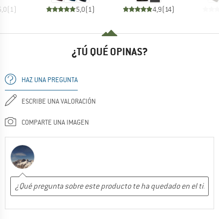
5,0
(
1
)
5,0
(
1
)
4,9
(
14
)
¿TÚ QUÉ OPINAS?
HAZ UNA PREGUNTA
ESCRIBE UNA VALORACIÓN
COMPARTE UNA IMAGEN