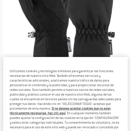
Vistas detalladas
Utilizamos cookies y tecnologías similares para garantizar las funciones
necesarias de nuestro sitio Web. También ofrecemos servicios y
características adicionales, analizamos nuestro tráfico de datos para
personalizar el contenido y la publicidad, y para proporcionar recursos de
redes sociales. Esto también permite a nuestros socios de redes sociales,
publicidad y análisis conocer el uso de nuestro sitio Web, algunos de los
cuales se encuentran en terceros países sin las salvaguardas adecuadas para
proteger tus datos. Haciendo clic en "SELECCIONAR TODAS" aceptas que
Precio:
29,95
€
incl. IVA
procedamos de esta manera.
Si no deseas aceptar cookies que no sean
Información sobre los gastos de envío. Se abre en u
más Gastos de envío
técnicamente necesarias, haz clic aquí
. En cualquier momento también
puedes ajustar la configuración de las cookies en la opción "CONFIGURACIÓN"
y seleccionar categorías individuales. Tu consentimiento es voluntario, no es
El enlace se
Lo sentimos, actualmente este artículo se encuentra agotado
necesario para el uso de este sitio web y puede ser revocado o concedido por