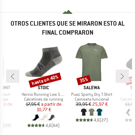
OTROS CLIENTES QUE SE MIRARON ESTO AL
FINAL COMPRARON
hasta un 40%
35%
o
Descuento
Descuento
Desc
13
MARCA
MARCA
M
UMMIT
STOIC
SALEWA
S
Artículo
Artículo
Ar
s Wash
Merino Running Low Socks
Puez Sporty Dry T-Shirt
Ae
group
Product group
Product group
Product
viaje
Calcetines de running
Camiseta funcional
Calceti
ecio
ecio reducido
Precio
Precio reducido
Precio
Precio reducido
rtir de
17,95 €
a partir de
39,95 €
25,97 €
13,9
€
10,77 €
4,6
(
27
)
,5
(
58
)
4,6
(
64
)