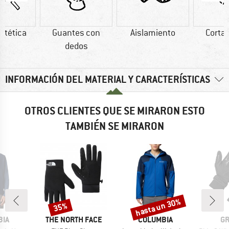
intética
Guantes con
Aislamiento
Corta
dedos
INFORMACIÓN DEL MATERIAL Y CARACTERÍSTICAS
OTROS CLIENTES QUE SE MIRARON ESTO
TAMBIÉN SE MIRARON
hasta un 30%
35%
o
Descuento
Descuento
MARCA
MARCA
MA
BIA
THE NORTH FACE
COLUMBIA
GR