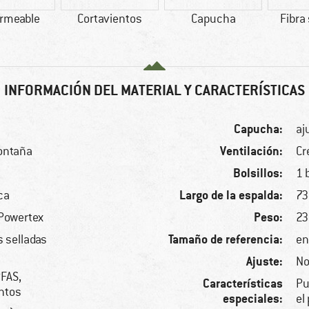
rmeable
Cortavientos
Capucha
Fibra
INFORMACIÓN DEL MATERIAL Y CARACTERÍSTICAS
Capucha:
aj
Ventilación:
ontaña
Cr
Bolsillos:
1 
Largo de la espalda:
ica
73
Peso:
 Powertex
23
Tamaño de referencia:
 selladas
en
Ajuste:
No
PFAS,
Características
Pu
ntos
especiales:
el