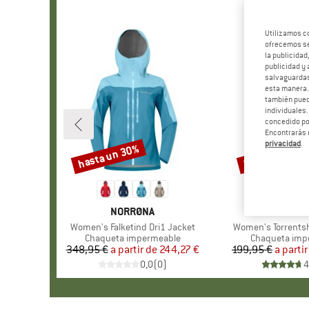
Utilizamos c
ofrecemos ser
la publicidad
publicidad y 
salvaguardas
esta manera
también pued
individuales.
concedido por
Encontrarás 
privacidad
.
hasta un 30%
hasta un 22%
Descuento
Descuento
MARCA
NORRØNA
MARCA
PATAGO
Artículo
Women's Falketind Dri1 Jacket
Artículo
Women's Torrentsh
Product group
Chaqueta impermeable
Product grou
Chaqueta imp
348,95 €
a partir de
Precio
Precio reducido
244,27 €
199,95 €
a partir
Pr
Pr
0,0
(
0
)
4