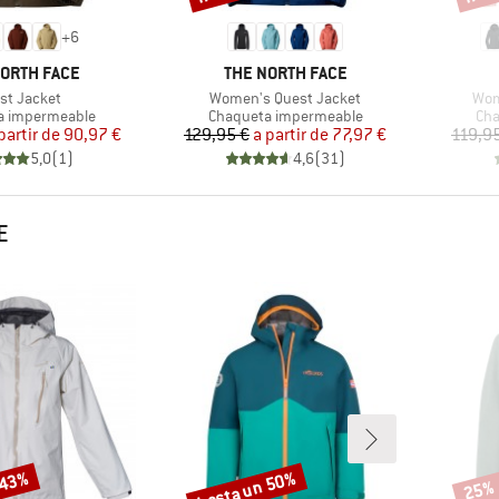
+
6
A
MARCA
NORTH FACE
THE NORTH FACE
culo
Artículo
Artí
st Jacket
Women's Quest Jacket
Wom
group
Product group
Pro
a impermeable
Chaqueta impermeable
Cha
Precio
Precio reducido
Precio
Precio reducido
partir de
90,97 €
129,95 €
a partir de
77,97 €
119,9
5,0
(
1
)
4,6
(
31
)
E
 43%
hasta un 50%
25%
Descuento
Descu