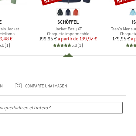
A
MARCA
M
E
SCHÖFFEL
I
Artículo
Artículo
ain Jacket
Jacket Easy XT
Teen's Monsu
p
Product group
Product 
ciclismo
Chaqueta impermeable
Chaquet
ecio
ecio reducido
Precio
Precio reducido
6,48 €
199,95 €
a partir de
139,97 €
179,95 €
a 
5,0
(
1
)
5,0
(
1
)
ÓN
COMPARTE UNA IMAGEN