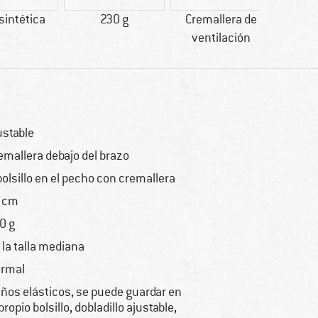
 sintética
230 g
Cremallera de
Sin 
ventilación
ustable
emallera debajo del brazo
bolsillo en el pecho con cremallera
 cm
0 g
 la talla mediana
rmal
ños elásticos, se puede guardar en
 propio bolsillo, dobladillo ajustable,