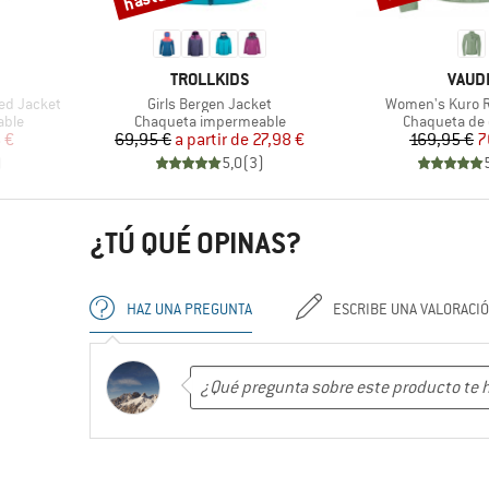
MARCA
MARC
TROLLKIDS
VAUD
Artículo
Artículo
ded Jacket
Girls Bergen Jacket
Women's Kuro R
Product group
Product grou
able
Chaqueta impermeable
Chaqueta de 
reducido
Precio
Precio reducido
Pr
Pr
 €
69,95 €
a partir de
27,98 €
169,95 €
7
)
5,0
(
3
)
¿TÚ QUÉ OPINAS?
HAZ UNA PREGUNTA
ESCRIBE UNA VALORACI