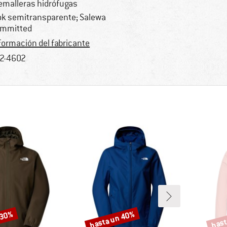
emalleras hidrófugas
ok semitransparente; Salewa
mmitted
formación del fabricante
2-4602
 30%
hasta un 40%
hast
Descuento
Descu