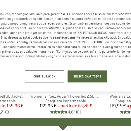
ookies y tecnologías similares para garantizar las funciones necesarias de nuestro sitio We
vicios y características adicionales, analizamos nuestro tráfico de datos para personalizar
, y para proporcionar recursos de redes sociales. Esto también permite a nuestros socios de 
análisis conocer el uso de nuestro sitio Web, algunos de los cuales se encuentran en terceros
 adecuadas para proteger tus datos. Haciendo clic en "SELECCIONAR TODAS" aceptas que p
.
Si no deseas aceptar cookies que no sean técnicamente necesarias, haz clic aquí
. En cual
es ajustar la configuración de las cookies en la opción "CONFIGURACIÓN" y seleccionar cate
 Tu consentimiento es voluntario, no es necesario para el uso de este sitio web y puede ser 
 primera vez en cualquier momento en "Configuración de cookies" en la parte inferior de nues
más información, incluyendo los riesgos de las transferencias a terceros países, en nuestro
hasta un 53%
hasta un
Descuento
Descuent
CONFIGURACIÓN
SELECCIONAR TODAS
+
6
+
6
NIA
MARCA
SALEWA
ell 3L Jacket
Artículo
Women's Puez Aqua 4 PowerTex 2.5L Jacket
Artículo
Women's Esc
p
ermeable
Product group
Chaqueta impermeable
Product 
Chaquet
 de
ecio
ecio reducido
155,96 €
139,95 €
a partir de
Precio
Precio reducido
65,78 €
119,95 €
a 
,7
(
63
)
4,8
(
16
)