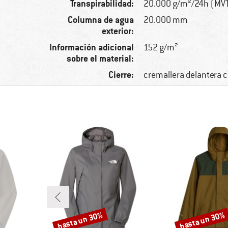
Transpirabilidad:
20.000 g/m²/24h (MV
Columna de agua
20.000 mm
exterior:
Información adicional
152 g/m²
sobre el material:
Cierre:
cremallera delantera 
hasta un 30%
hasta un 30%
Descuento
Descuento