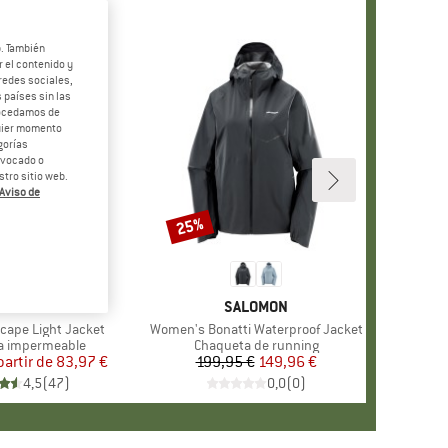
b. También
 el contenido y
redes sociales,
 países sin las
rocedamos de
quier momento
gorías
revocado o
tro sitio web.
Aviso de
 30%
25%
o
Descuento
+
10
MARCA
VAUDE
MARCA
SALOMON
ape Light Jacket
Artículo
Women's Bonatti Waterproof Jacket
group
a impermeable
Product group
Chaqueta de running
partir de
Precio
Precio reducido
83,97 €
199,95 €
Precio
Precio reducido
149,96 €
4,5
(
47
)
0,0
(
0
)