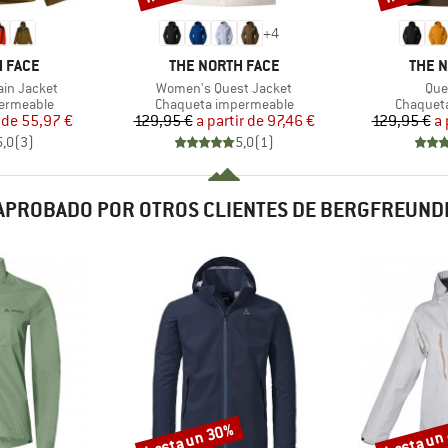
+
4
MARCA
MARC
 FACE
THE NORTH FACE
THE 
Artículo
Artí
ain Jacket
Women's Quest Jacket
Que
Product group
Product 
ermeable
Chaqueta impermeable
Chaquet
ecio
ecio reducido
Precio
Precio reducido
 de
55,97 €
129,95 €
a partir de
97,46 €
129,95 €
a 
5,0
(
3
)
5,0
(
1
)
APROBADO POR OTROS CLIENTES DE BERGFREUND
hasta un 30%
hasta un
Descuento
Descuento