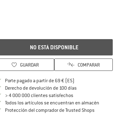
NO ESTÁ DISPONIBLE
GUARDAR
COMPARAR
¡encuentre más información so
Porte pagado a partir de 69 € (ES)
vaya a la política de devoluc
Derecho de devolución de 100 días
> 4 000 000 clientes satisfechos
Todos los artículos se encuentran en almacén
¡toda la información 
Protección del comprador de Trusted Shops