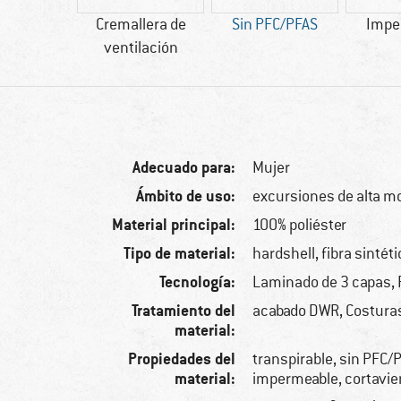
30 g
Cremallera de
Sin PFC/PFAS
Impe
ventilación
Adecuado para:
Mujer
Ámbito de uso:
excursiones de alta m
Material principal:
100% poliéster
Tipo de material:
hardshell, fibra sintét
Tecnología:
Laminado de 3 capas,
Tratamiento del
acabado DWR, Costuras
material:
Propiedades del
transpirable, sin PFC/
material:
impermeable, cortavie