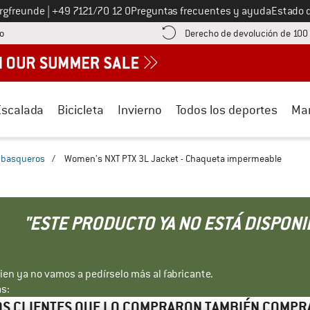
Llámenos al
ergfreunde
|
+49 7121/70 12 0
Preguntas frecuentes y ayuda
Estado 
¡encuentre información sobre el pago aquí! Se abre en una ventana de inf
o
Derecho de devolución de 100
Escalada
Bicicleta
Invierno
Todos los deportes
Ma
basqueros
/
Women's NXT PTX 3L Jacket - Chaqueta impermeable
"ESTE PRODUCTO YA NO ESTÁ DISPONI
bien ya no vamos a pedírselo más al fabricante.
s:
S CLIENTES QUE LO COMPRARON TAMBIÉN COMP