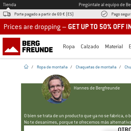
A la
Tienda
Pregúntale al equipo de B
Porte pagado a partir de 69 € (ES)
Pago segur
Up to 50% off now in our summer sale
Ropa
Calzado
Material
la pagina de inicio
/
Ropa de montaña
/
Chaquetas de montaña
/
Chu
Hannes de Bergfreunde
O bien se trata de un producto que ya no se fabrica, o 
No te desanimes, porque te ofrecemos más alternativa
OTRO