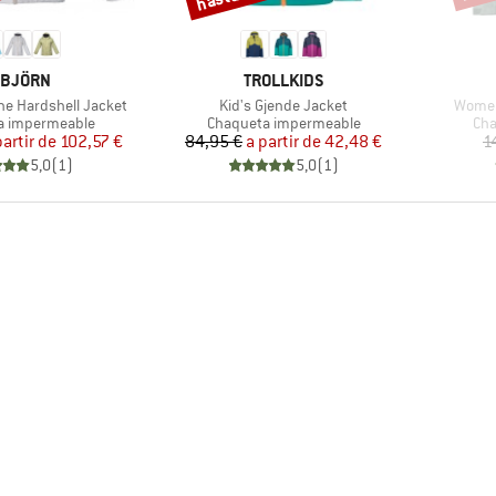
ARCA
MARCA
SBJÖRN
TROLLKIDS
Artículo
Artícu
ne Hardshell Jacket
Kid's Gjende Jacket
Women
group
Product group
Pro
a impermeable
Chaqueta impermeable
Cha
Precio
Precio reducido
Precio
Precio reducido
partir de
102,57 €
84,95 €
a partir de
42,48 €
1
5,0
(
1
)
5,0
(
1
)