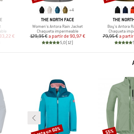
+
4
MARCA
MARCA
E
THE NORTH FACE
THE NORTH
Artículo
Artículo
t
Women's Antora Rain Jacket
Boy's Antora R
Product group
Product group
able
Chaqueta impermeable
Chaqueta imp
reducido
Precio
Precio reducido
Pr
Pr
33,22 €
129,95 €
a partir de
90,97 €
79,95 €
a partir
)
5,0
(
12
)
hasta un 60%
55%
Descuento
Descuento