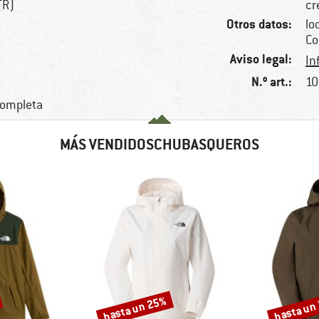
TR)
cr
Otros datos:
lo
Co
Aviso legal:
In
N.º art.:
10
completa
MÁS VENDIDOSCHUBASQUEROS
hasta un 25%
hasta un
Descuento
Descuento