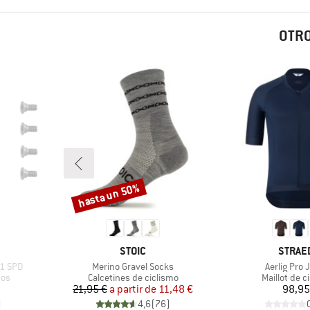
OTRO
hasta un 50%
Descuento
MARCA
MARCA
STOIC
STRAE
Artículo
Artículo
1 SPD
Merino Gravel Socks
Aerlig Pro 
Product group
Product gr
cos
Calcetines de ciclismo
Maillot de c
Precio
Precio reducido
Pr
21,95 €
a partir de
11,48 €
98,95
)
4,6
(
76
)