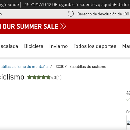
Llámenos al
ergfreunde
|
+49 7121/70 12 0
Preguntas frecuentes y ayuda
Estado 
¡encuentre información sobre el pago aquí! Se abre en una ventana de inf
o
Derecho de devolución de 100
Escalada
Bicicleta
Invierno
Todos los deportes
Ma
atillas ciclismo de montaña
/
XC302 - Zapatillas de ciclismo
ciclismo
5,0
(1)
Pr
Pr
1
Co