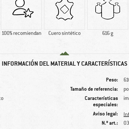
100% recomiendan
Cuero sintético
616 g
INFORMACIÓN DEL MATERIAL Y CARACTERÍSTICAS
Peso:
61
Tamaño de referencia:
po
Características
co
im
especiales:
Aviso legal:
In
N.º art.:
03