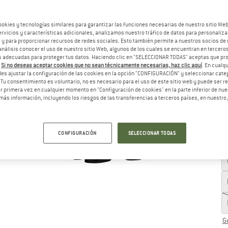
El
ookies y tecnologías similares para garantizar las funciones necesarias de nuestro sitio We
vicios y características adicionales, analizamos nuestro tráfico de datos para personalizar
, y para proporcionar recursos de redes sociales. Esto también permite a nuestros socios de 
análisis conocer el uso de nuestro sitio Web, algunos de los cuales se encuentran en terceros
 adecuadas para proteger tus datos. Haciendo clic en "SELECCIONAR TODAS" aceptas que p
.
Si no deseas aceptar cookies que no sean técnicamente necesarias, haz clic aquí
. En cual
es ajustar la configuración de las cookies en la opción "CONFIGURACIÓN" y seleccionar cate
 Tu consentimiento es voluntario, no es necesario para el uso de este sitio web y puede ser 
 primera vez en cualquier momento en "Configuración de cookies" en la parte inferior de nues
más información, incluyendo los riesgos de las transferencias a terceros países, en nuestro
CONFIGURACIÓN
SELECCIONAR TODAS
Gu