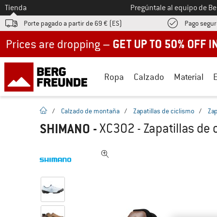
A la
Tienda
Pregúntale al equipo de B
Porte pagado a partir de 69 € (ES)
Pago segur
Up to 50% off now in our summer sale
Ropa
Calzado
Material
la pagina de inicio
/
Calzado de montaña
/
Zapatillas de ciclismo
/
Zap
SHIMANO
-
XC302 - Zapatillas de 