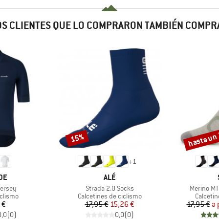
S CLIENTES QUE LO COMPRARON TAMBIÉN COMP
hasta un
15%
Descuento
Descuento
+
1
MARCA
DE
ALÉ
Artículo
Artículo
Jersey
Strada 2.0 Socks
Merino MT
oup
Product group
Product
iclismo
Calcetines de ciclismo
Calcetin
ecio
Precio
Precio reducido
 €
17,95 €
15,26 €
17,95 €
a 
0,0
(
0
)
0,0
(
0
)