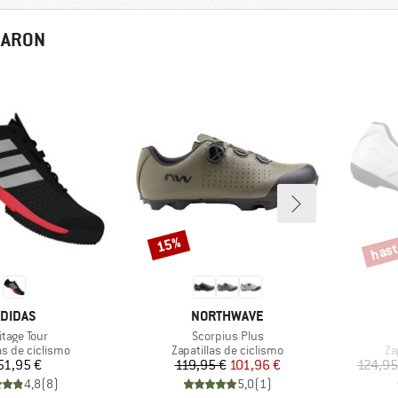
RARON
hast
15%
Descuento
Descu
ARCA
MARCA
DIDAS
NORTHWAVE
culo
Artículo
itage Tour
Scorpius Plus
 group
Product group
Pr
as de ciclismo
Zapatillas de ciclismo
Za
Precio
Precio
Precio reducido
51,95 €
119,95 €
101,96 €
124,95
4,8
(
8
)
5,0
(
1
)