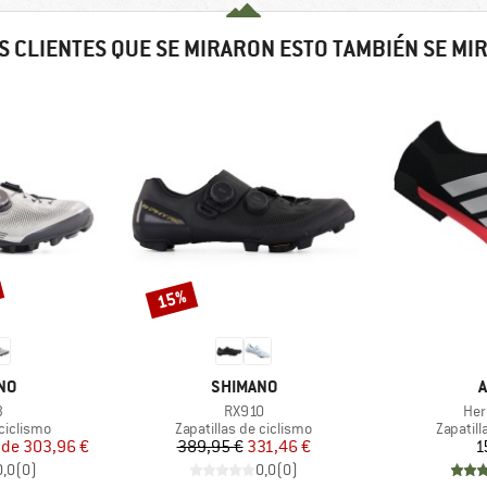
S CLIENTES QUE SE MIRARON ESTO TAMBIÉN SE MI
15%
Descuento
MARCA
M
NO
SHIMANO
A
lo
Artículo
Artí
3
RX910
Her
p
Product group
Product
 ciclismo
Zapatillas de ciclismo
Zapatill
ecio
ecio reducido
Precio
Precio reducido
 de
303,96 €
389,95 €
331,46 €
1
0,0
(
0
)
0,0
(
0
)