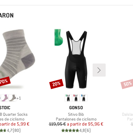
RARON
 70%
20%
50%
Descuento
Descu
+
1
MARCA
MARCA
STOIC
GONSO
Artículo
Artícu
B Quarter Socks
Sitivo Bib
Dalsla
 group
Product group
Pro
es de ciclismo
Pantalones de ciclismo
Pan
Precio
Precio reducido
Precio
Precio reducido
partir de
5,99 €
119,95 €
a partir de
95,96 €
1
4,7
(
80
)
4,8
(
6
)