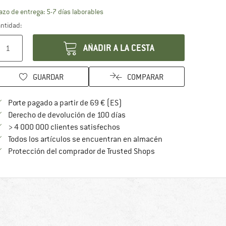
El enlace se abre en una ventana de inf
azo de entrega: 5-7 días laborables
ntidad:
AÑADIR A LA CESTA
GUARDAR
COMPARAR
¡encuentre más información so
Porte pagado a partir de 69 € (ES)
vaya a la política de devoluc
Derecho de devolución de 100 días
> 4 000 000 clientes satisfechos
Todos los artículos se encuentran en almacén
¡toda la información 
Protección del comprador de Trusted Shops