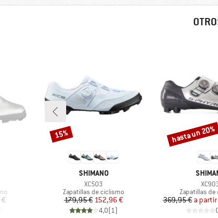
OTRO
hasta un 20%
15%
Descuento
Descuento
MARCA
MARCA
SHIMANO
SHIMA
Artículo
Artícu
XC503
XC90
Product group
Product grou
smo
Zapatillas de ciclismo
Zapatillas de
reducido
Precio
Precio reducido
Pr
Pr
 €
179,95 €
152,96 €
369,95 €
a partir
)
4,0
(
1
)