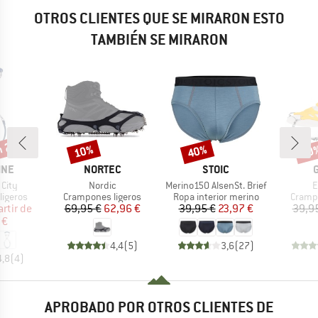
OTROS CLIENTES QUE SE MIRARON ESTO
TAMBIÉN SE MIRARON
n 20%
10%
40%
20
o
Descuento
Descuento
Desc
MARCA
MARCA
INE
NORTEC
STOIC
Artículo
Artículo
A
City
Nordic
Merino150 AlsenSt. Brief
E
oup
Product group
Product group
Produc
ligeros
Crampones ligeros
Ropa interior merino
Crampo
ecio
ecio reducido
Precio
Precio reducido
Precio
Precio reducido
artir de
69,95 €
62,96 €
39,95 €
23,97 €
39,9
 €
4,4
(
5
)
3,6
(
27
)
4,8
(
4
)
APROBADO POR OTROS CLIENTES DE