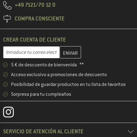
+49 7121/70 12 0
COMPRA CONSCIENTE
CREAR CUENTA DE CLIENTE
Introduce aquí tu dirección de correo electrónico y crea tu cuenta
Dirección de correo electrónico
5 € de descuento de bienvenida **
Acceso exclusivo a promociones de descuento
Posibilidad de guardar productos en tu lista de favoritos
Sorpresa para tu cumpleaños
SERVICIO DE ATENCIÓN AL CLIENTE