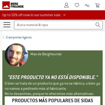
A la cuenta de cliente
A la 
A la lista de favori
A la compar
Up to 50% off now in our summer sale
Up to 50% off now in our summer sale »
Crampones ligeros
Max de Bergfreunde
"ESTE PRODUCTO YA NO ESTÁ DISPONIBLE."
O bien se trata de un producto que ya no se fabrica, o bien ya
no vamos a pedírselo más al fabricante.
No te desanimes, porque te ofrecemos más alternativas:
PRODUCTOS MÁS POPULARES DE SIDAS