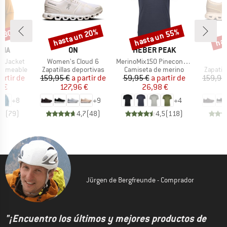
n 30%
hasta un 20%
hasta un 55%
has
o
Descuento
Descuento
Desc
MARCA
MARCA
NIA
ON
HEBER PEAK
Artículo
Artículo
A
3L Jacket
Women's Cloud 6
MerinoMix150 PineconeHe. II T-Shirt
Product group
Product group
Product
ermeable
Zapatillas deportivas
Camiseta de merino
Zapatil
ecio
ecio reducido
Precio
Precio reducido
Precio
Precio reducido
artir de
159,95 €
a partir de
59,95 €
a partir de
159,95
7 €
127,96 €
26,98 €
1
+
8
+
9
+
4
,7
(
79
)
4,7
(
48
)
4,5
(
118
)
Jürgen de Bergfreunde - Comprador
"¡Encuentro los últimos y mejores productos de