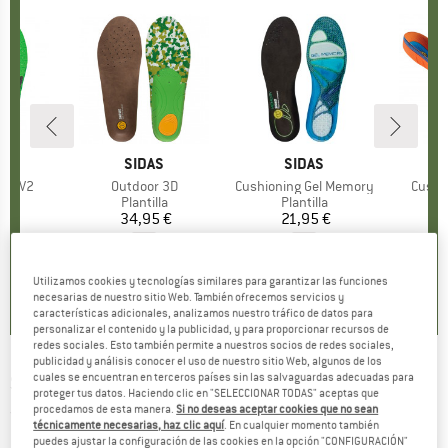
A
S
MARCA
SIDAS
MARCA
SIDAS
nse V2
Artículo
Outdoor 3D
Artículo
Cushioning Gel Memory
Artícu
Cushi
ct group
la
Product group
Plantilla
Product group
Plantilla
P
P
 €
ecio
34,95 €
Precio
21,95 €
Precio
3
5,0
(
3
)
4,7
(
3
)
4,0
(
1
)
Utilizamos cookies y tecnologías similares para garantizar las funciones
necesarias de nuestro sitio Web. También ofrecemos servicios y
características adicionales, analizamos nuestro tráfico de datos para
personalizar el contenido y la publicidad, y para proporcionar recursos de
redes sociales. Esto también permite a nuestros socios de redes sociales,
publicidad y análisis conocer el uso de nuestro sitio Web, algunos de los
SIDAS
-
cuales se encuentran en terceros países sin las salvaguardas adecuadas para
Walk Traction - Crampones ligeros
proteger tus datos. Haciendo clic en "SELECCIONAR TODAS" aceptas que
procedamos de esta manera.
Si no deseas aceptar cookies que no sean
(0)
técnicamente necesarias, haz clic aquí
. En cualquier momento también
puedes ajustar la configuración de las cookies en la opción "CONFIGURACIÓN"