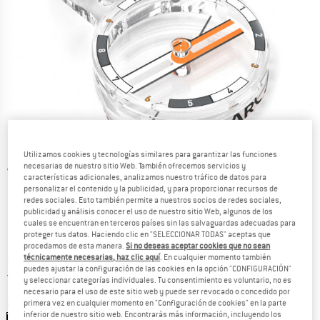
Utilizamos cookies y tecnologías similares para garantizar las funciones
necesarias de nuestro sitio Web. También ofrecemos servicios y
Vistas detalladas
características adicionales, analizamos nuestro tráfico de datos para
personalizar el contenido y la publicidad, y para proporcionar recursos de
redes sociales. Esto también permite a nuestros socios de redes sociales,
publicidad y análisis conocer el uso de nuestro sitio Web, algunos de los
cuales se encuentran en terceros países sin las salvaguardas adecuadas para
proteger tus datos. Haciendo clic en "SELECCIONAR TODAS" aceptas que
procedamos de esta manera.
Si no deseas aceptar cookies que no sean
técnicamente necesarias, haz clic aquí
. En cualquier momento también
Precio:
89,95
€
incl. IVA
puedes ajustar la configuración de las cookies en la opción "CONFIGURACIÓN"
España. Información sobre los gastos de e
Envío gratuito
(ES)
y seleccionar categorías individuales. Tu consentimiento es voluntario, no es
necesario para el uso de este sitio web y puede ser revocado o concedido por
primera vez en cualquier momento en "Configuración de cookies" en la parte
Color:
Transparent / Grey
inferior de nuestro sitio web. Encontrarás más información, incluyendo los