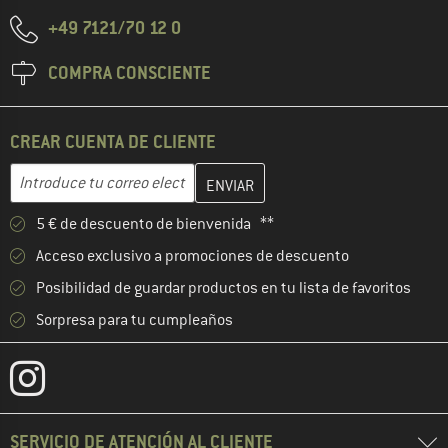
+49 7121/70 12 0
COMPRA CONSCIENTE
CREAR CUENTA DE CLIENTE
Introduce aquí tu dirección de correo electrónico y crea tu cuenta
Dirección de correo electrónico
5 € de descuento de bienvenida **
Acceso exclusivo a promociones de descuento
Posibilidad de guardar productos en tu lista de favoritos
Sorpresa para tu cumpleaños
SERVICIO DE ATENCIÓN AL CLIENTE