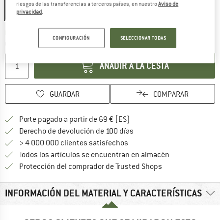
riesgos de las transferencias a terceros países, en nuestro
Aviso de
privacidad
.
El enlace se abre en una ventana de
Plazo de entrega: 5-7 días laborables
CONFIGURACIÓN
SELECCIONAR TODAS
Cantidad:
AÑADIR A LA CESTA
GUARDAR
COMPARAR
¡encuentre más información
Porte pagado a partir de 69 € (ES)
vaya a la política de devo
Derecho de devolución de 100 días
> 4 000 000 clientes satisfechos
Todos los artículos se encuentran en almacén
¡toda la informac
Protección del comprador de Trusted Shops
INFORMACIÓN DEL MATERIAL Y CARACTERÍSTICAS