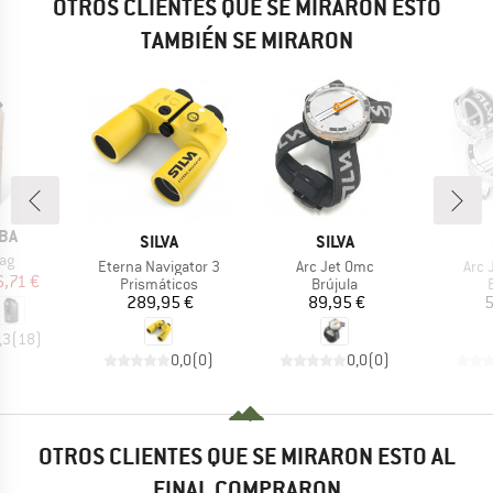
OTROS CLIENTES QUE SE MIRARON ESTO
TAMBIÉN SE MIRARON
o
BA
MARCA
MARCA
SILVA
SILVA
ag
Artículo
Artículo
Artíc
Eterna Navigator 3
Arc Jet Omc
Arc J
ecio
ecio reducido
6,71 €
Product group
Product group
Prismáticos
Brújula
Precio
Precio
289,95 €
89,95 €
5
,3
(
18
)
0,0
(
0
)
0,0
(
0
)
OTROS CLIENTES QUE SE MIRARON ESTO AL
FINAL COMPRARON