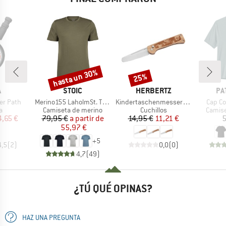
hasta un 30%
25%
o
Descuento
Descuento
CA
MARCA
MARCA
MA
A
STOIC
HERBERTZ
PA
Artículo
Artículo
Artícul
er Path
Merino155 LaholmSt. T-Shirt
Kindertaschenmesser mit Motiv
Cap Coo
ct group
Product group
Product group
Produc
a
Camiseta de merino
Cuchillos
Camise
ecio
ecio reducido
Precio
Precio reducido
Precio
Precio reducido
4,65 €
79,95 €
a partir de
14,95 €
11,21 €
5
55,97 €
+
5
4,5
(
2
)
0,0
(
0
)
4,7
(
49
)
¿TÚ QUÉ OPINAS?
HAZ UNA PREGUNTA