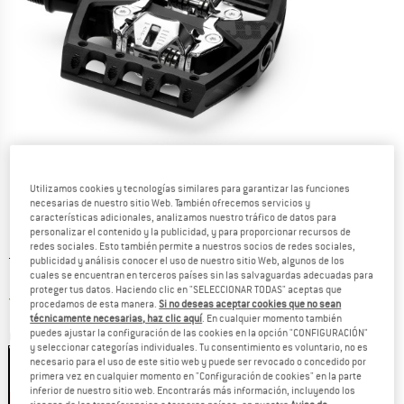
Utilizamos cookies y tecnologías similares para garantizar las funciones
necesarias de nuestro sitio Web. También ofrecemos servicios y
características adicionales, analizamos nuestro tráfico de datos para
personalizar el contenido y la publicidad, y para proporcionar recursos de
redes sociales. Esto también permite a nuestros socios de redes sociales,
Precio original :
Precio:
129,95
€
publicidad y análisis conocer el uso de nuestro sitio Web, algunos de los
cuales se encuentran en terceros países sin las salvaguardas adecuadas para
103,96
€
incl. IVA
proteger tus datos. Haciendo clic en "SELECCIONAR TODAS" aceptas que
España. Información sobre los gastos de e
Envío gratuito
(ES)
procedamos de esta manera.
Si no deseas aceptar cookies que no sean
técnicamente necesarias, haz clic aquí
. En cualquier momento también
puedes ajustar la configuración de las cookies en la opción "CONFIGURACIÓN"
Color:
Stealth Black
y seleccionar categorías individuales. Tu consentimiento es voluntario, no es
necesario para el uso de este sitio web y puede ser revocado o concedido por
primera vez en cualquier momento en "Configuración de cookies" en la parte
inferior de nuestro sitio web. Encontrarás más información, incluyendo los
20%