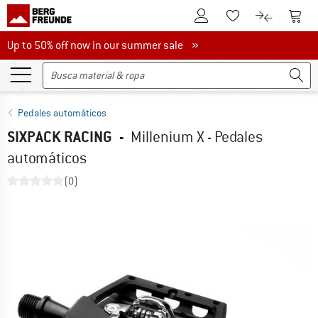
A la cuenta de cliente
A la 
A la lista de favori
A la compar
Up to 50% off now in our summer sale
Up to 50% off now in our summer sale »
Pedales automáticos
SIXPACK RACING
-
Millenium X - Pedales
automáticos
(0)