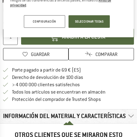
riesgos de las transferencias a terceros países, en nuestro
Aviso de
privacidad
.
El enlace se abre en una ventana de
Plazo de entrega: 5-7 días laborables
¡Solo queda uno disponible!
CONFIGURACIÓN
SELECCIONAR TODAS
Cantidad:
AÑADIR A LA CESTA
GUARDAR
COMPARAR
¡encuentre más información
Porte pagado a partir de 69 € (ES)
vaya a la política de devo
Derecho de devolución de 100 días
> 4 000 000 clientes satisfechos
Todos los artículos se encuentran en almacén
¡toda la informac
Protección del comprador de Trusted Shops
INFORMACIÓN DEL MATERIAL Y CARACTERÍSTICAS
OTROS CLIENTES QUE SE MIRARON ESTO