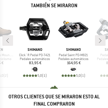
TAMBIÉN SE MIRARON
MARCA
MARCA
M
EN
SHIMANO
SHIMANO
S
Artículo
Artículo
Artíc
 Biking Shoes
Click`R Pedal PD-T421
Pedal Saint PD-M821
Peda
p
Product group
Product group
Product
 ciclismo
Pedales automáticos
Pedales automáticos
Pedales
ecio
Precio
Precio
5 €
83,95 €
164,95 €
8
5,0
(
2
)
5,0
(
1
)
5,0
(
1
)
OTROS CLIENTES QUE SE MIRARON ESTO AL
FINAL COMPRARON