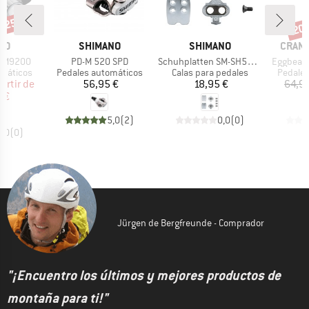
n 25%
20
o
Desc
MARCA
MARCA
MARC
NO
SHIMANO
SHIMANO
CRAN
Artículo
Artículo
Artículo
D-M9200
PD-M 520 SPD
Schuhplatten SM-SH56 SPD
Eggbeate
p
Product group
Product group
Product
omáticos
Pedales automáticos
Calas para pedales
Pedales
ecio
ecio reducido
Precio
Precio
partir de
56,95 €
18,95 €
64,9
 €
5,0
(
2
)
0,0
(
0
)
0,0
(
0
)
Jürgen de Bergfreunde - Comprador
"¡Encuentro los últimos y mejores productos de
montaña para ti!"