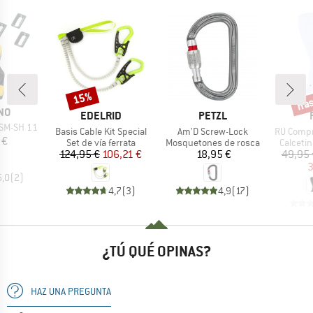
has
15%
Descuento
Desc
NO
MARCA
MARCA
EDELRID
PETZL
 SM-SH 11
Artículo
Artículo
Artículo
Basis Cable Kit Special
Am'D Screw-Lock
RU Compr
ecio
 €
Product group
Product group
Product
Set de vía ferrata
Mosquetones de rosca
Calceti
Precio
Precio reducido
Precio
124,95 €
106,21 €
18,95 €
49,95 
3
5,0
(
2
)
4,7
(
3
)
4,9
(
17
)
¿TÚ QUÉ OPINAS?
HAZ UNA PREGUNTA