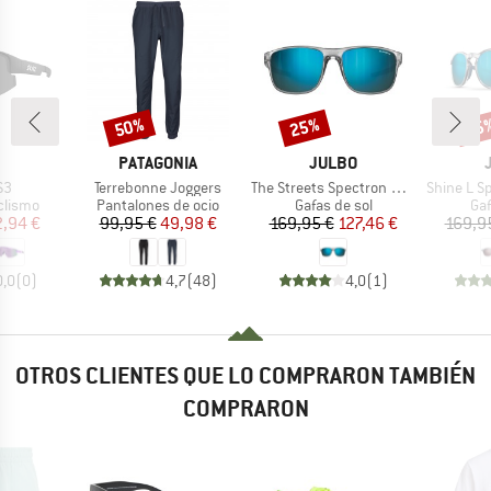
50%
25%
25
o
Descuento
Descuento
Desc
CA
MARCA
MARCA
PATAGONIA
JULBO
o
Artículo
Artículo
Artículo
S3
Terrebonne Joggers
The Streets Spectron HD S3 Polarized (VLT 12%)
Shine L Spectron H
oup
Product group
Product group
Pro
clismo
Pantalones de ocio
Gafas de sol
Gaf
ecio
ecio reducido
Precio
Precio reducido
Precio
Precio reducido
2,94 €
99,95 €
49,98 €
169,95 €
127,46 €
169,9
0,0
(
0
)
4,7
(
48
)
4,0
(
1
)
OTROS CLIENTES QUE LO COMPRARON TAMBIÉN
COMPRARON