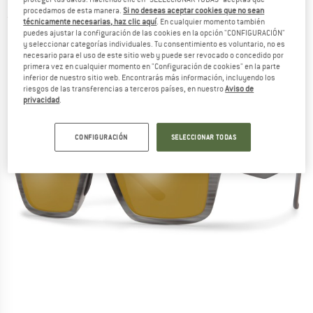
procedamos de esta manera.
Si no deseas aceptar cookies que no sean
(0)
técnicamente necesarias, haz clic aquí
. En cualquier momento también
puedes ajustar la configuración de las cookies en la opción "CONFIGURACIÓN"
y seleccionar categorías individuales. Tu consentimiento es voluntario, no es
necesario para el uso de este sitio web y puede ser revocado o concedido por
primera vez en cualquier momento en "Configuración de cookies" en la parte
inferior de nuestro sitio web. Encontrarás más información, incluyendo los
riesgos de las transferencias a terceros países, en nuestro
Aviso de
privacidad
.
CONFIGURACIÓN
SELECCIONAR TODAS