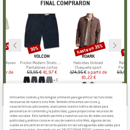
FINAL COMPRARON
n 35%
hasta un 35%
has
30%
to
Descuento
Descuento
Des
A
K
MARCA
VOLCOM
MARCA
ROARK
S/S Woven
Artículo
Frickin Modern Stretch Short 21
Artículo
Hebrides Unlined
Artícu
Reflex
ct group
a
Product group
Pantalones cortos
Product group
Chaqueta sport
Produc
Pantal
artir de
ecio
ecio reducido
59,95 €
Precio
Precio reducido
41,97 €
124,95 €
a partir de
Precio
Precio reducido
69,95 
 €
81,22 €
5
+
3
4,8
(
5
)
0,0
(
0
)
0,0
(
0
)
Utilizamos cookies y tecnologías similares para garantizar las funciones
necesarias de nuestro sitio Web. También ofrecemos servicios y
características adicionales, analizamos nuestro tráfico de datos para
personalizar el contenido y la publicidad, y para proporcionar recursos de
redes sociales. Esto también permite a nuestros socios de redes sociales,
SMITH
-
Lineup ChromaPop Polarized Mirror
publicidad y análisis conocer el uso de nuestro sitio Web, algunos de los
cuales se encuentran en terceros países sin las salvaguardas adecuadas para
Cat. 3 VLT 14% - Gafas de sol
proteger tus datos. Haciendo clic en "SELECCIONAR TODAS" aceptas que