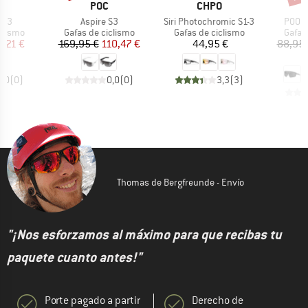
CA
MARCA
MARCA
POC
CHPO
Artículo
Artículo
Artícu
. 3
Aspire S3
Siri Photochromic S1-3
P003 
oup
Product group
Product group
Produ
clismo
Gafas de ciclismo
Gafas de ciclismo
Gafas
ecio
ecio reducido
Precio
Precio reducido
Precio
,21 €
169,95 €
110,47 €
44,95 €
88,95 
6
0,0
(
0
)
0,0
(
0
)
3,3
(
3
)
Thomas de Bergfreunde - Envío
"¡Nos esforzamos al máximo para que recibas tu
paquete cuanto antes!"
Porte pagado a partir
Derecho de