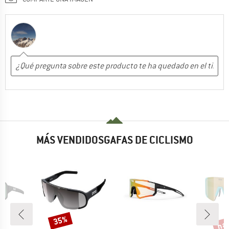
MÁS VENDIDOSGAFAS DE CICLISMO
has
35%
o
Descuento
Desc