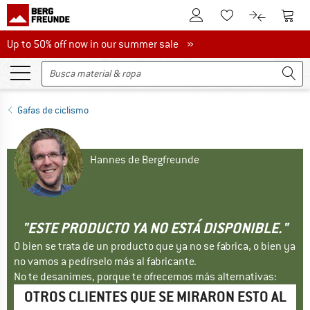
A la cuenta de cliente
A la 
A la lista de favori
A la compar
Up to 50% off now in our summer sale
Up to 50% off now in our summer sale »
Gafas de ciclismo
Hannes de Bergfreunde
"ESTE PRODUCTO YA NO ESTÁ DISPONIBLE."
O bien se trata de un producto que ya no se fabrica, o bien ya
no vamos a pedírselo más al fabricante.
No te desanimes, porque te ofrecemos más alternativas:
OTROS CLIENTES QUE SE MIRARON ESTO AL