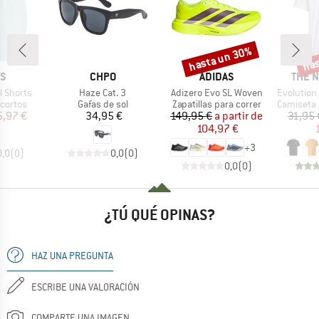
hasta un 30%
has
o
Descuento
Desc
A
MARCA
MARCA
MARC
AS
CHPO
ADIDAS
THE 
Artículo
Artículo
Artículo
l Shorts
Haze Cat. 3
Adizero Evo SL Woven
Evolution Box NS
oup
Product group
Product group
Product g
cortos
Gafas de sol
Zapatillas para correr
Camiseta d
ecio
ecio reducido
Precio
Precio
Precio reducido
5,97 €
34,95 €
149,95 €
a partir de
31,95 
104,97 €
+
3
0,0
(
0
)
0,0
(
0
)
0,0
(
0
)
¿TÚ QUÉ OPINAS?
HAZ UNA PREGUNTA
ESCRIBE UNA VALORACIÓN
COMPARTE UNA IMAGEN