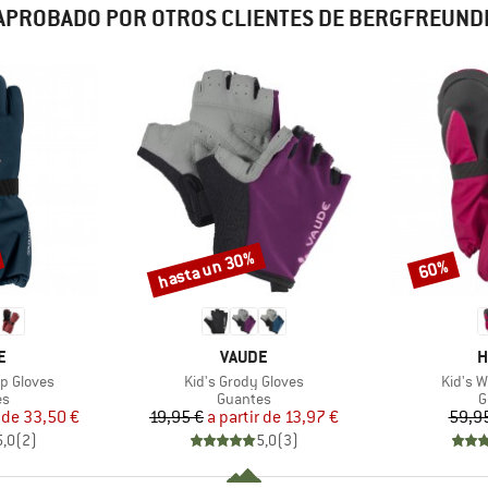
APROBADO POR OTROS CLIENTES DE BERGFREUND
hasta un 30%
60%
Descuento
Descuento
A
MARCA
M
E
VAUDE
H
Artículo
Artícul
p Gloves
Kid's Grody Gloves
Kid's W
t group
Product group
P
es
Guantes
G
ecio
ecio reducido
Precio
Precio reducido
 de
33,50 €
19,95 €
a partir de
13,97 €
59,9
5,0
(
2
)
5,0
(
3
)