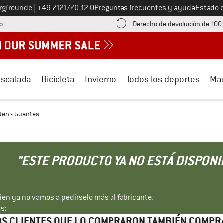
Llámenos al
ergfreunde
|
+49 7121/70 12 0
Preguntas frecuentes y ayuda
Estado 
¡encuentre información sobre el pago aquí! Se abre en una ventana de inf
o
Derecho de devolución de 100
Escalada
Bicicleta
Invierno
Todos los deportes
Ma
tten - Guantes
"ESTE PRODUCTO YA NO ESTÁ DISPONI
bien ya no vamos a pedírselo más al fabricante.
s:
S CLIENTES QUE LO COMPRARON TAMBIÉN COMP