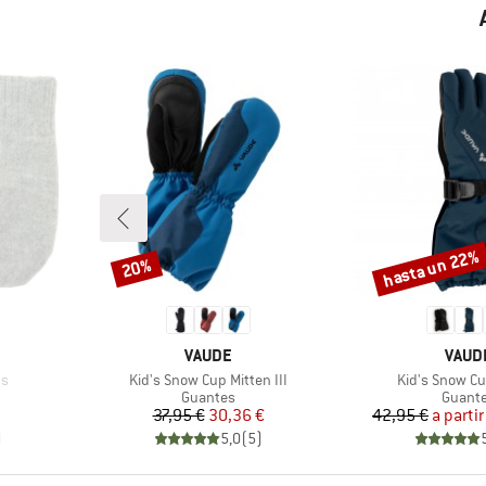
hasta un 22%
20%
Descuento
Descuento
MARCA
MARC
VAUDE
VAUD
Artículo
Artículo
ns
Kid's Snow Cup Mitten III
Kid's Snow Cu
up
Product group
Produc
Guantes
Guant
Precio
Precio reducido
Pr
Pr
37,95 €
30,36 €
42,95 €
a partir
)
5,0
(
5
)