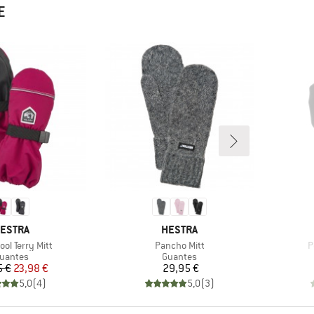
E
ARCA
MARCA
ESTRA
HESTRA
o
Artículo
A
ool Terry Mitt
Pancho Mitt
P
roduct group
Product group
uantes
Guantes
Precio
Precio reducido
Precio
5 €
23,98 €
29,95 €
5,0
(
4
)
5,0
(
3
)