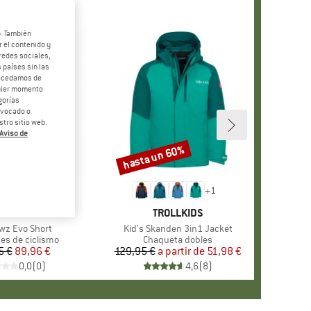
b. También
 el contenido y
redes sociales,
 países sin las
rocedamos de
quier momento
gorías
revocado o
tro sitio web.
Aviso de
hasta un 60%
o
Descuento
+
1
RCA
MTSTERN
MARCA
TROLLKIDS
o
owz Evo Short
Artículo
Kid's Skanden 3in1 Jacket
 group
es de ciclismo
Product group
Chaqueta dobles
5 €
Precio
Precio reducido
89,96 €
129,95 €
a partir de
Precio
Precio reducido
51,98 €
0,0
(
0
)
4,6
(
8
)