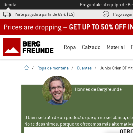
A la
Tienda
Pregúntale al equipo de B
Porte pagado a partir de 69 € (ES)
Pago segur
Up to 50% off now in our summer sale
Ropa
Calzado
Material
la pagina de inicio
/
Ropa de montaña
/
Guantes
/
Junior Orion DT Mi
Hannes de Bergfreunde
O bien se trata de un producto que ya no se fabrica, o 
No te desanimes, porque te ofrecemos más alternativa
OTRO