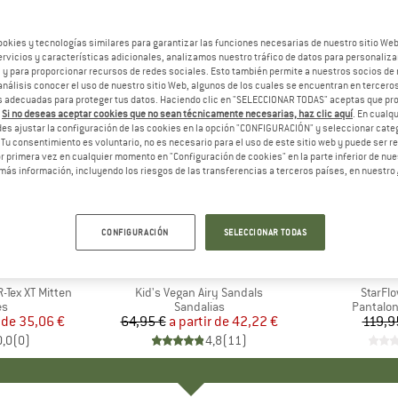
ookies y tecnologías similares para garantizar las funciones necesarias de nuestro sitio We
vicios y características adicionales, analizamos nuestro tráfico de datos para personalizar
, y para proporcionar recursos de redes sociales. Esto también permite a nuestros socios de 
análisis conocer el uso de nuestro sitio Web, algunos de los cuales se encuentran en terceros
 adecuadas para proteger tus datos. Haciendo clic en "SELECCIONAR TODAS" aceptas que p
.
Si no deseas aceptar cookies que no sean técnicamente necesarias, haz clic aquí
. En cual
es ajustar la configuración de las cookies en la opción "CONFIGURACIÓN" y seleccionar cate
 Tu consentimiento es voluntario, no es necesario para el uso de este sitio web y puede ser 
 primera vez en cualquier momento en "Configuración de cookies" en la parte inferior de nues
más información, incluyendo los riesgos de las transferencias a terceros países, en nuestro
hasta un 35%
25%
Descuento
Descuent
CONFIGURACIÓN
SELECCIONAR TODAS
+
1
+
5
A
CH
MARCA
AFFENZAHN
MA
ZI
-Tex XT Mitten
Artículo
Kid's Vegan Airy Sandals
Artícul
StarFl
t group
es
Product group
Sandalias
Product
Pantalon
 de
ecio
ecio reducido
35,06 €
64,95 €
a partir de
Precio
Precio reducido
42,22 €
119,9
0,0
(
0
)
4,8
(
11
)