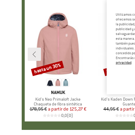
Utilizamos c
ofrecemos ser
la publicidad
publicidad y 
salvaguardas
esta manera
también pued
individuales.
concedido por
Encontrarás 
privacidad
.
hasta un 30%
hasta un 22%
Descuento
Descuento
MARCA
NAMUK
MARC
REUS
Artículo
Kid's Neo Primaloft Jacke
Artículo
Kid's Kaden Down R
Product group
Chaqueta de fibra sintética
Produc
Guant
178,95 €
a partir de
Precio
Precio reducido
125,27 €
44,95 €
a partir
Pr
Pr
0,0
(
0
)