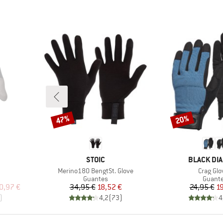
47%
20%
Descuento
Descuento
MARCA
MARCA
STOIC
BLACK DI
Artículo
Artículo
Merino180 BengtSt. Glove
Crag Glo
up
Product group
Produc
Guantes
Guant
reducido
Precio
Precio reducido
Pr
Pr
0,97 €
34,95 €
18,52 €
24,95 €
19
)
4,2
(
73
)
4