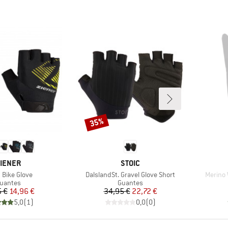
35%
Descuento
ARCA
MARCA
IENER
STOIC
ulo
Artículo
Artículo
 Bike Glove
DalslandSt. Gravel Glove Short
Merino 
roduct group
Product group
uantes
Guantes
Precio
Precio reducido
Precio
Precio reducido
5 €
14,96 €
34,95 €
22,72 €
5,0
(
1
)
0,0
(
0
)