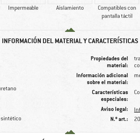
Impermeable
Aislamiento
Compatibles con
pantalla táctil
INFORMACIÓN DEL MATERIAL Y CARACTERÍSTICAS
Propiedades del
tr
material:
co
Información adicional
me
sobre el material:
iuretano
Características
Co
especiales:
Aviso legal:
In
 sintético
N.º art.:
20