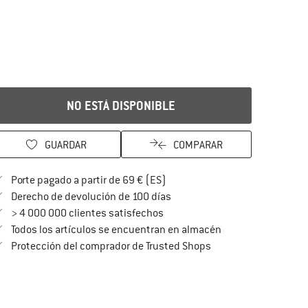
NO ESTÁ DISPONIBLE
GUARDAR
COMPARAR
¡encuentre más información so
Porte pagado a partir de 69 € (ES)
vaya a la política de devoluc
Derecho de devolución de 100 días
> 4 000 000 clientes satisfechos
Todos los artículos se encuentran en almacén
¡toda la información 
Protección del comprador de Trusted Shops