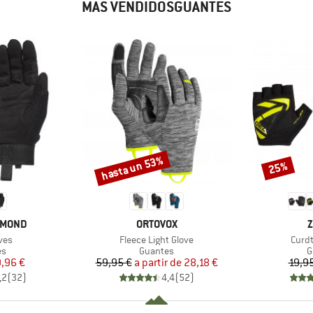
MÁS VENDIDOSGUANTES
hasta un 53%
25%
Descuento
Descuento
MARCA
M
AMOND
ORTOVOX
Z
Artículo
Artíc
ves
Fleece Light Glove
Curdt
t group
Product group
P
es
Guantes
G
ecio
ecio reducido
Precio
Precio reducido
,96 €
59,95 €
a partir de
28,18 €
19,9
,2
(
32
)
4,4
(
52
)