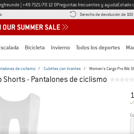
Llámenos al
ergfreunde
|
+49 7121/70 12 0
Preguntas frecuentes y ayuda
Estado 
¡encuentre información sobre el pago aquí! Se abre en una ventana de inf
o
Derecho de devolución de 100
Escalada
Bicicleta
Invierno
Todos los deportes
Ma
talones de ciclismo
/
Culottes con tirantes
/
Women's Cargo Pro Bib Sh
 Shorts - Pantalones de ciclismo
1
Pr
Co