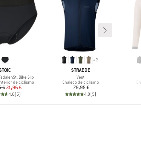
+
2
MARCA
MARCA
STOIC
STRAEDE
Artículo
dalenSt. Bike Slip
Vest
up
Product group
Pr
nterior de ciclismo
Chaleco de ciclismo
Ch
Precio
Precio reducido
Precio
5 €
31,96 €
79,95 €
4,6
(
5
)
4,8
(
5
)