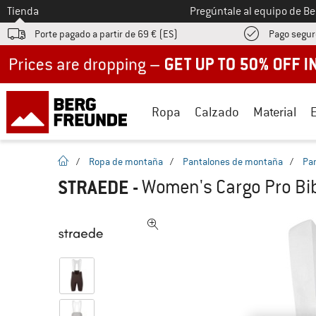
A la
Tienda
Pregúntale al equipo de B
Porte pagado a partir de 69 € (ES)
Pago segur
Up to 50% off now in our summer sale
Ropa
Calzado
Material
la pagina de inicio
/
Ropa de montaña
/
Pantalones de montaña
/
Pan
STRAEDE
-
Women's Cargo Pro Bib