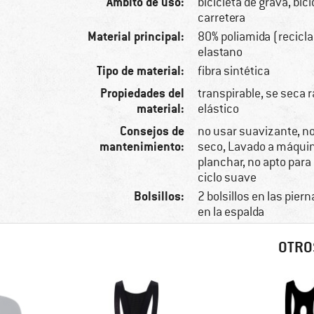
Ámbito de uso:
bicicleta de grava, bici
carretera
Material principal:
80% poliamida (recicl
elastano
Tipo de material:
fibra sintética
Propiedades del
transpirable, se seca 
material:
elástico
Consejos de
no usar suavizante, no
mantenimiento:
seco, Lavado a máquina
planchar, no apto para
ciclo suave
Bolsillos:
2 bolsillos en las piern
en la espalda
OTRO