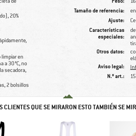
Peso:
cleta de
16
Tamaño de referencia:
en
ado), 20%
Ajuste:
Ce
Características
de
especiales:
an
rápidamente,
ti
Otros datos:
co
 limpiar en
el
 a 30 °C, no
Aviso legal:
In
 la secadora,
N.º art.:
15
as, 2 bolsillos
S CLIENTES QUE SE MIRARON ESTO TAMBIÉN SE MI