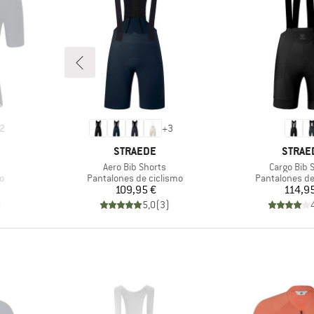
2
+
3
MARCA
MARCA
STRAEDE
STRAE
Artículo
Artículo
Aero Bib Shorts
Cargo Bib 
Product group
Product grou
mo
Pantalones de ciclismo
Pantalones de
Precio
Pr
109,95 €
114,95
)
5,0
(
3
)