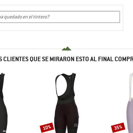
 CLIENTES QUE SE MIRARON ESTO AL FINAL COM
10%
35%
Descuento
Descuento