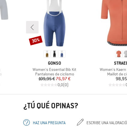
30%
Descuento
MARCA
MARCA
GONSO
STRAE
Artículo
Artículo
y
Women's Essential Bib Kit
Women's Kaern 
Product group
Product gr
mo
Pantalones de ciclismo
Maillot de c
Precio
Precio reducido
Pr
109,95 €
76,97 €
98,95
)
0,0
(
0
)
¿TÚ QUÉ OPINAS?
HAZ UNA PREGUNTA
ESCRIBE UNA VALORACI