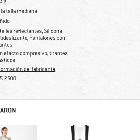
3 g
 la talla mediana
ñido
talles reflectantes, Silicona
tideslizante, Pantalones con
rantes
n efecto compresivo; tirantes
ásticos
formación del fabricante
5-2500
RARON