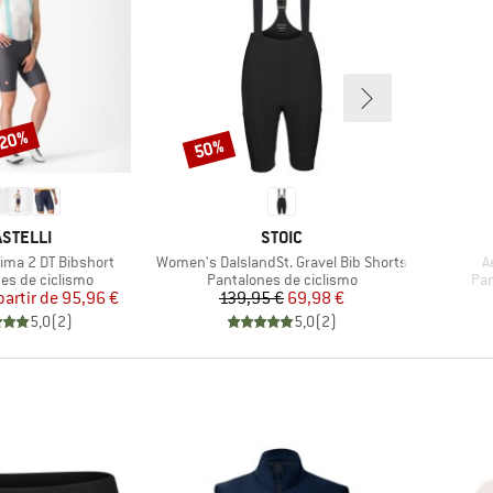
 20%
50%
Descuento
ARCA
MARCA
ASTELLI
STOIC
Artículo
Ar
ma 2 DT Bibshort
Women's DalslandSt. Gravel Bib Shorts
A
group
Product group
Pro
es de ciclismo
Pantalones de ciclismo
Pan
Precio
Precio reducido
Precio
Precio reducido
partir de
95,96 €
139,95 €
69,98 €
5,0
(
2
)
5,0
(
2
)