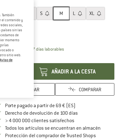
lla:
M
XXS
XS
S
M
L
XL
b. También
 el contenido y
redes sociales,
XXL
 países sin las
rocedamos de
ía de tallas
quier momento
gorías
El enlace se abre en una ventana de inf
azo de entrega: 5-7 días laborables
revocado o
tro sitio web.
ntidad:
Aviso de
AÑADIR A LA CESTA
GUARDAR
COMPARAR
¡encuentre más información so
Porte pagado a partir de 69 € (ES)
vaya a la política de devoluc
Derecho de devolución de 100 días
> 4 000 000 clientes satisfechos
Todos los artículos se encuentran en almacén
¡toda la información 
Protección del comprador de Trusted Shops