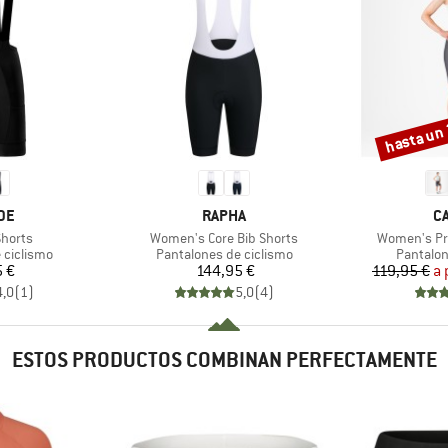
hasta un
Descuento
MARCA
M
DE
RAPHA
C
Artículo
Artículo
Shorts
Women's Core Bib Shorts
Women's Pri
p
Product group
Product 
 ciclismo
Pantalones de ciclismo
Pantalon
ecio
Precio
 €
144,95 €
119,95 €
a 
4,0
(
1
)
5,0
(
4
)
ESTOS PRODUCTOS COMBINAN PERFECTAMENTE