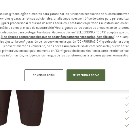
Ta
ookies y tecnologías similares para garantizar las funciones necesarias de nuestro sitio We
vicios y características adicionales, analizamos nuestro tráfico de datos para personalizar
, y para proporcionar recursos de redes sociales. Esto también permite a nuestros socios de 
análisis conocer el uso de nuestro sitio Web, algunos de los cuales se encuentran en terceros
 adecuadas para proteger tus datos. Haciendo clic en "SELECCIONAR TODAS" aceptas que p
Gu
.
Si no deseas aceptar cookies que no sean técnicamente necesarias, haz clic aquí
. En cual
es ajustar la configuración de las cookies en la opción "CONFIGURACIÓN" y seleccionar cate
Pl
 Tu consentimiento es voluntario, no es necesario para el uso de este sitio web y puede ser 
 primera vez en cualquier momento en "Configuración de cookies" en la parte inferior de nues
Ca
más información, incluyendo los riesgos de las transferencias a terceros países, en nuestro
CONFIGURACIÓN
SELECCIONAR TODAS