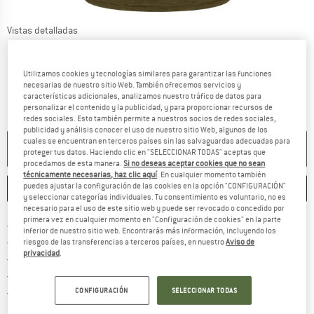
Vistas detalladas
Utilizamos cookies y tecnologías similares para garantizar las funciones
necesarias de nuestro sitio Web. También ofrecemos servicios y
características adicionales, analizamos nuestro tráfico de datos para
personalizar el contenido y la publicidad, y para proporcionar recursos de
redes sociales. Esto también permite a nuestros socios de redes sociales,
publicidad y análisis conocer el uso de nuestro sitio Web, algunos de los
cuales se encuentran en terceros países sin las salvaguardas adecuadas para
NO ESTÁ DISPONIBLE
proteger tus datos. Haciendo clic en "SELECCIONAR TODAS" aceptas que
procedamos de esta manera.
Si no deseas aceptar cookies que no sean
técnicamente necesarias, haz clic aquí
. En cualquier momento también
puedes ajustar la configuración de las cookies en la opción "CONFIGURACIÓN"
GUARDAR
COMPARAR
y seleccionar categorías individuales. Tu consentimiento es voluntario, no es
necesario para el uso de este sitio web y puede ser revocado o concedido por
primera vez en cualquier momento en "Configuración de cookies" en la parte
¡encuentre más información
Porte pagado a partir de 69 € (ES)
inferior de nuestro sitio web. Encontrarás más información, incluyendo los
vaya a la política de devo
Derecho de devolución de 100 días
riesgos de las transferencias a terceros países, en nuestro
Aviso de
privacidad
.
> 4 000 000 clientes satisfechos
Todos los artículos se encuentran en almacén
¡toda la informac
Protección del comprador de Trusted Shops
CONFIGURACIÓN
SELECCIONAR TODAS