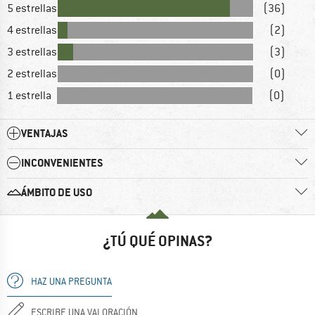
5 estrellas
(36)
4 estrellas
(2)
3 estrellas
(3)
2 estrellas
(0)
1 estrella
(0)
VENTAJAS
INCONVENIENTES
ÁMBITO DE USO
¿TÚ QUÉ OPINAS?
HAZ UNA PREGUNTA
ESCRIBE UNA VALORACIÓN