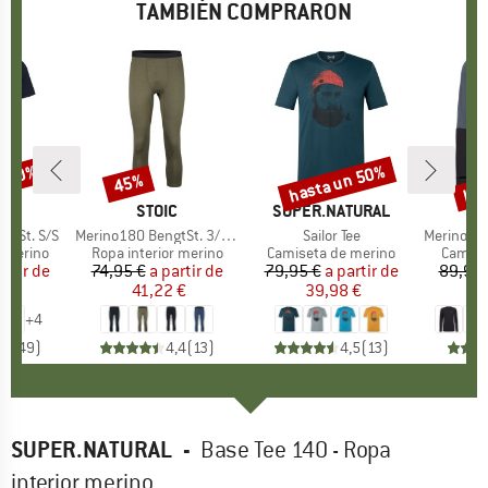
TAMBIÉN COMPRARON
n 40%
hasta un 50%
has
45%
to
Descuento
Descuento
Des
CA
C
MARCA
STOIC
MARCA
SUPER.NATURAL
gtSt. S/S
Artículo
Merino180 BengtSt. 3/4 Pants
Artículo
Sailor Tee
Artículo
MerinoMesh15
up
r merino
Product group
Ropa interior merino
Product group
Camiseta de merino
Produc
Camise
artir de
ecio
ecio reducido
74,95 €
a partir de
Precio
Precio reducido
79,95 €
a partir de
Precio
Precio reducido
89,95 
 €
41,22 €
39,98 €
4
+
4
,8
(
49
)
4,4
(
13
)
4,5
(
13
)
SUPER.NATURAL
-
Base Tee 140 - Ropa
interior merino