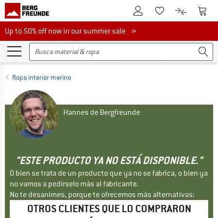
A la cuenta de cliente
A la 
A la lista de favori
A la compar
Up to 50% off now in our summer sale
Up to 50% off now in our summer sale »
Ropa interior merino
Hannes de Bergfreunde
"ESTE PRODUCTO YA NO ESTÁ DISPONIBLE."
O bien se trata de un producto que ya no se fabrica, o bien ya
no vamos a pedírselo más al fabricante.
No te desanimes, porque te ofrecemos más alternativas:
OTROS CLIENTES QUE LO COMPRARON