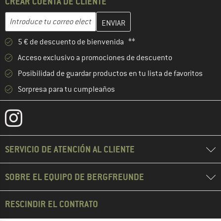
CREAR CUENTA DE CLIENTE
Introduce aquí tu dirección de correo electrónico y crea tu cuenta
Dirección de correo electrónico
5 € de descuento de bienvenida **
Acceso exclusivo a promociones de descuento
Posibilidad de guardar productos en tu lista de favoritos
Sorpresa para tu cumpleaños
SERVICIO DE ATENCIÓN AL CLIENTE
SOBRE EL EQUIPO DE BERGFREUNDE
RESCINDIR EL CONTRATO