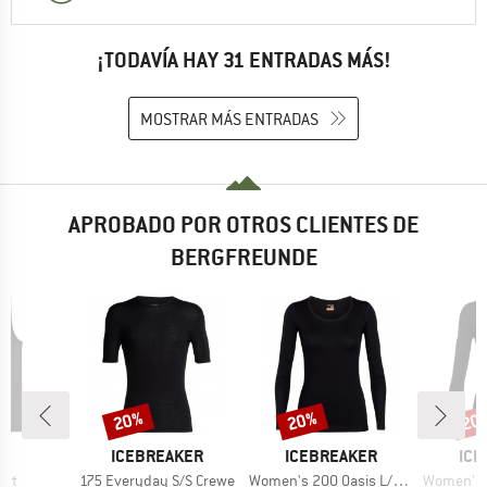
¡TODAVÍA HAY 31 ENTRADAS MÁS!
MOSTRAR MÁS ENTRADAS
APROBADO POR OTROS CLIENTES DE
BERGFREUNDE
20%
20%
20
o
Descuento
Descuento
Desc
CA
MARCA
MARCA
MAR
A
ICEBREAKER
ICEBREAKER
ICE
Artículo
Artículo
Artículo
irt
175 Everyday S/S Crewe
Women's 200 Oasis L/S Scoop
Women's 175 E