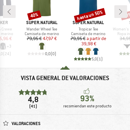
hasta un 50%
40%
30
o
Descuento
Descuento
Desc
MARCA
MARCA
AKER
SUPER.NATURAL
SUPER.NATURAL
Artículo
Artículo
Artículo
S Crewe
Wander Wheel Tee
Tropicar Tee
Women's Merino
up
Product group
Product group
Produc
r merino
Camiseta de merino
Camiseta de merino
Ropa in
ecio
ecio reducido
Precio
Precio reducido
Precio
Precio reducido
5,96 €
79,95 €
47,97 €
79,95 €
a partir de
34,9
39,98 €
+
3
,0
(
24
)
0,0
(
0
)
5,0
(
1
)
VISTA GENERAL DE VALORACIONES
93%
4,8
(41)
recomiendan este producto
VALORACIONES