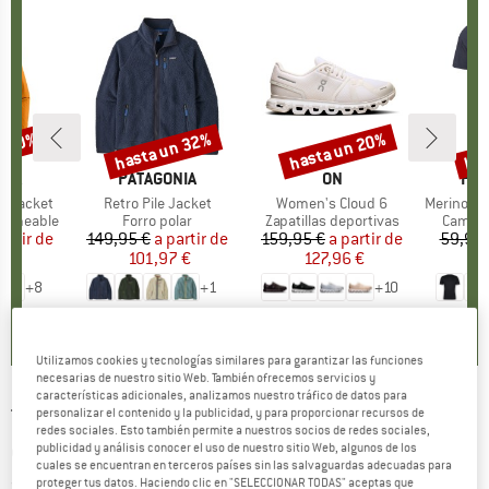
n 30%
hasta un 32%
hasta un 20%
has
to
Descuento
Descuento
Des
NIA
MARCA
PATAGONIA
MARCA
ON
MA
HEB
3L Jacket
Artículo
Retro Pile Jacket
Artículo
Women's Cloud 6
Artículo
MerinoMix150 Pi
p
ermeable
Product group
Forro polar
Product group
Zapatillas deportivas
Produc
Camise
artir de
ecio
ecio reducido
149,95 €
a partir de
Precio
Precio reducido
159,95 €
a partir de
Precio
Precio reducido
59,95 
7 €
101,97 €
127,96 €
2
+
8
+
1
+
10
,7
(
79
)
4,6
(
71
)
4,7
(
48
)
Utilizamos cookies y tecnologías similares para garantizar las funciones
necesarias de nuestro sitio Web. También ofrecemos servicios y
características adicionales, analizamos nuestro tráfico de datos para
TENSON
-
Core Ski Jacket - Chaqueta de
personalizar el contenido y la publicidad, y para proporcionar recursos de
redes sociales. Esto también permite a nuestros socios de redes sociales,
esquí
publicidad y análisis conocer el uso de nuestro sitio Web, algunos de los
cuales se encuentran en terceros países sin las salvaguardas adecuadas para
proteger tus datos. Haciendo clic en "SELECCIONAR TODAS" aceptas que
(0)