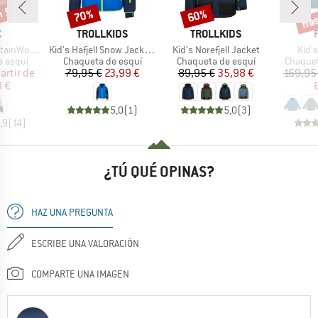
n 50%
has
70%
60%
o
Descuento
Descuento
Desc
A
MARCA
MARCA
C
TROLLKIDS
TROLLKIDS
Artículo
Artículo
Artíc
enSt. Long II
Kid's Hafjell Snow Jacket XT
Kid's Norefjell Jacket
Kid's
oup
Product group
Product group
Product
e esquí
Chaqueta de esquí
Chaqueta de esquí
Chaquet
ecio
ecio reducido
Precio
Precio reducido
Precio
Precio reducido
artir de
79,95 €
23,99 €
89,95 €
35,98 €
169,95
8 €
5,0
(
1
)
5,0
(
3
)
,9
(
14
)
¿TÚ QUÉ OPINAS?
HAZ UNA PREGUNTA
ESCRIBE UNA VALORACIÓN
COMPARTE UNA IMAGEN