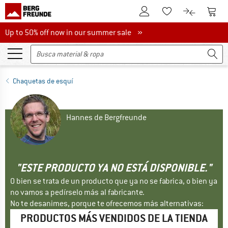
A la cuenta de cliente
A la 
A la lista de favori
A la compar
Up to 50% off now in our summer sale
Up to 50% off now in our summer sale »
Chaquetas de esquí
Hannes de Bergfreunde
"ESTE PRODUCTO YA NO ESTÁ DISPONIBLE."
O bien se trata de un producto que ya no se fabrica, o bien ya
no vamos a pedírselo más al fabricante.
No te desanimes, porque te ofrecemos más alternativas:
PRODUCTOS MÁS VENDIDOS DE LA TIENDA