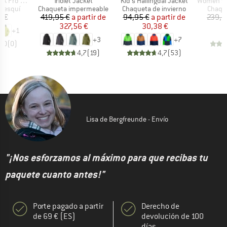
Artículo
Artículo
Artículo
ro Jacket
Triolet Jacket
Kid's Hallingdal Jacket
Women's PRT
oup
Product group
Product group
Produc
e esquí
Chaqueta impermeable
Chaqueta de invierno
Chaque
ecio
Precio
Precio reducido
Precio
Precio reducido
5 €
419,95 €
a partir de
94,95 €
a partir de
239,9
327,56 €
30,38 €
+
1
+
3
+
7
0,0
(
0
)
4,7
(
19
)
4,7
(
53
)
Lisa de Bergfreunde - Envío
"¡Nos esforzamos al máximo para que recibas tu
paquete cuanto antes!"
Porte pagado a partir
Derecho de
de 69 € (ES)
devolución de 100
días