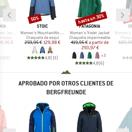
hasta un 30%
50%
50
o
Descuento
Descuento
Desc
MARCA
MARCA
M
NIA
STOIC
PATAGONIA
O
Artículo
Artículo
Artículo
n Jacket
Women's MountainWool AsplidenSt. III Ski Jacket
Women's Triolet Jacket
Women's 3L D
oup
Product group
Product group
Produc
e esquí
Chaqueta de esquí
Chaqueta impermeable
Chaque
ecio
ecio reducido
Precio
Precio reducido
Precio
Precio reducido
24,96 €
259,95 €
129,98 €
419,95 €
a partir de
689,95
293,97 €
+
3
0,0
(
0
)
4,8
(
13
)
4,8
(
6
)
APROBADO POR OTROS CLIENTES DE
BERGFREUNDE