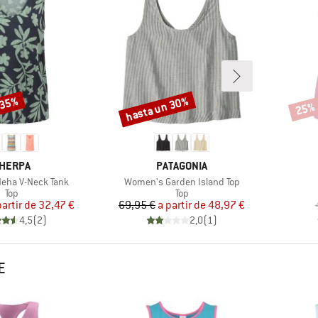
 35%
hasta un 30%
25%
Descuento
Descu
ARCA
MARCA
HERPA
PATAGONIA
Artículo
eha V-Neck Tank
Women's Garden Island Top
Product group
Product group
Top
Top
Precio
Precio reducido
Precio
Precio reducido
partir de
32,47 €
69,95 €
a partir de
48,97 €
4,5
(
2
)
2,0
(
1
)
E