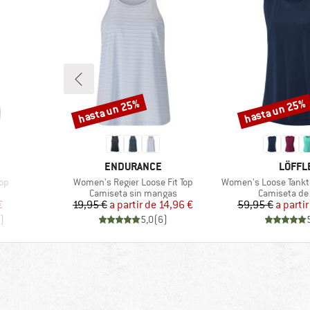
hasta un 25%
hasta un 25%
Descuento
Descuento
MARCA
MARCA
ENDURANCE
LÖFFL
Artículo
Artículo
op
Women's Regier Loose Fit Top
Women's Loose Tankt
group
Product group
Product gro
Camiseta sin mangas
Camiseta de
reducido
Precio
Precio reducido
Pr
Pr
€
19,95 €
a partir de
14,96 €
59,95 €
a partir
)
5,0
(
6
)