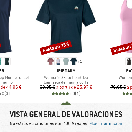
hasta un 35%
hasta un
Descuento
Descuento
+
1
MARCA
MA
ER
IRIEDAILY
PA
Artículo
Artículo
op Merino-Tencel
Women's Skate Heart Tee
Women'
up
Product group
 merino
Camiseta de manga corta
ecio
ecio reducido
Precio
Precio reducido
 de
44,96 €
39,95 €
a partir de
25,97 €
79,95 €
a 
5,0
(
3
)
5,0
(
1
)
VISTA GENERAL DE VALORACIONES
Nuestras valoraciones son 100 % reales.
Más información