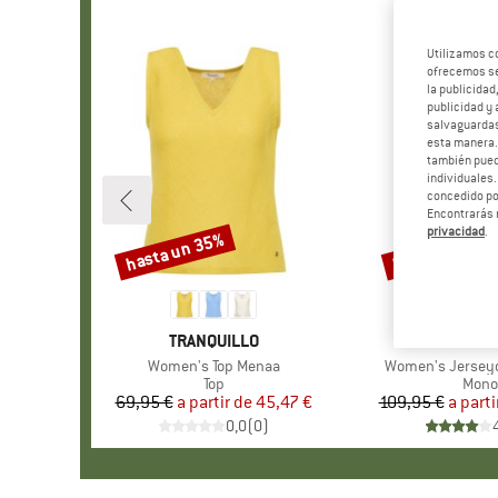
Utilizamos c
ofrecemos ser
la publicidad
publicidad y 
salvaguardas
esta manera
también pued
individuales.
concedido por
Encontrarás 
privacidad
.
hasta un 35%
hasta un 40%
Descuento
Descuento
MARCA
TRANQUILLO
MARCA
TRANQU
Artículo
Women's Top Menaa
Artículo
Women's Jerseyo
Product group
Top
Prod
Mono
69,95 €
a partir de
Precio
Precio reducido
45,47 €
109,95 €
a parti
Pr
Pr
0,0
(
0
)