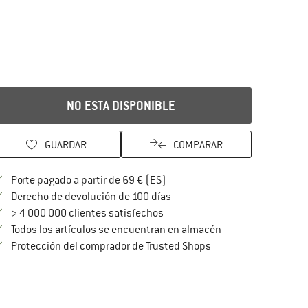
NO ESTÁ DISPONIBLE
GUARDAR
COMPARAR
¡encuentre más información so
Porte pagado a partir de 69 € (ES)
vaya a la política de devoluc
Derecho de devolución de 100 días
> 4 000 000 clientes satisfechos
Todos los artículos se encuentran en almacén
¡toda la información 
Protección del comprador de Trusted Shops