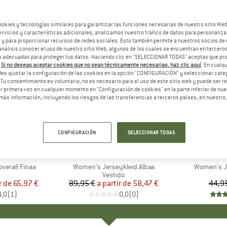
ookies y tecnologías similares para garantizar las funciones necesarias de nuestro sitio We
vicios y características adicionales, analizamos nuestro tráfico de datos para personalizar
, y para proporcionar recursos de redes sociales. Esto también permite a nuestros socios de 
análisis conocer el uso de nuestro sitio Web, algunos de los cuales se encuentran en terceros
 adecuadas para proteger tus datos. Haciendo clic en "SELECCIONAR TODAS" aceptas que p
.
Si no deseas aceptar cookies que no sean técnicamente necesarias, haz clic aquí
. En cual
es ajustar la configuración de las cookies en la opción "CONFIGURACIÓN" y seleccionar cate
 Tu consentimiento es voluntario, no es necesario para el uso de este sitio web y puede ser 
 primera vez en cualquier momento en "Configuración de cookies" en la parte inferior de nues
más información, incluyendo los riesgos de las transferencias a terceros países, en nuestro
hasta un 35%
25%
Descuento
Descuent
CONFIGURACIÓN
SELECCIONAR TODAS
ILLO
MARCA
TRANQUILLO
MA
TRA
verall Finaa
Artículo
Women's Jerseykleid Albaa
Artículo
Women's Je
uct group
Product group
Vestido
r de
ecio
ecio reducido
65,97 €
89,95 €
a partir de
Precio
Precio reducido
58,47 €
44,9
4,0
(
1
)
0,0
(
0
)