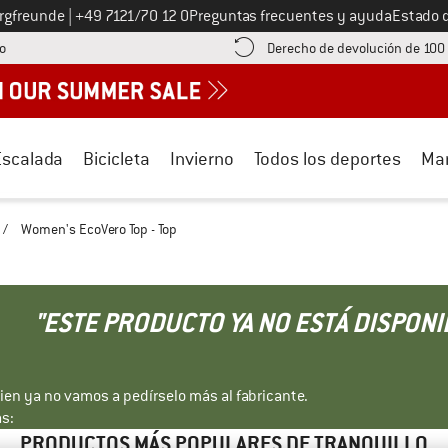
Llámenos al
ergfreunde
|
+49 7121/70 12 0
Preguntas frecuentes y ayuda
Estado 
¡encuentre información sobre el pago aquí! Se abre en una ventana de inf
o
Derecho de devolución de 100
Escalada
Bicicleta
Invierno
Todos los deportes
Ma
/
Women's EcoVero Top - Top
"ESTE PRODUCTO YA NO ESTÁ DISPONI
bien ya no vamos a pedírselo más al fabricante.
s:
PRODUCTOS MÁS POPULARES DE TRANQUILLO