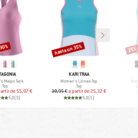
 30%
hasta un 35%
25%
Descuento
Descu
RCA
MARCA
TAGONIA
KARI TRAA
Artículo
Artí
s Maipo Tank
Women's Linnea Top
Wom
Product group
Product group
P
Top
Top
C
Precio
Precio reducido
Precio
Precio reducido
partir de
55,97 €
38,95 €
a partir de
25,32 €
5,0
(
3
)
5,0
(
1
)