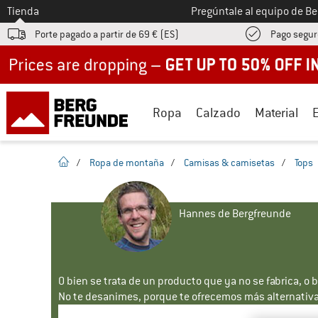
A la
Tienda
Pregúntale al equipo de B
Porte pagado a partir de 69 € (ES)
Pago segur
Up to 50% off now in our summer sale
Ropa
Calzado
Material
la pagina de inicio
/
Ropa de montaña
/
Camisas & camisetas
/
Tops
Hannes de Bergfreunde
O bien se trata de un producto que ya no se fabrica, o 
No te desanimes, porque te ofrecemos más alternativa