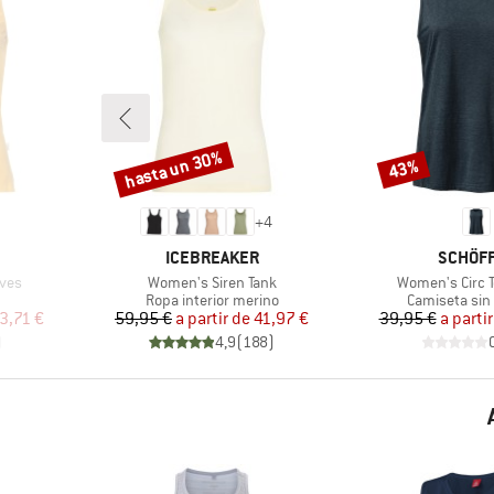
hasta un 30%
43%
Descuento
Descuento
+
4
MARCA
MARCA
ICEBREAKER
SCHÖF
Artículo
Artículo
ves
Women's Siren Tank
Women's Circ T
group
Product group
Product grou
Ropa interior merino
Camiseta si
reducido
Precio
Precio reducido
Pr
Pr
3,71 €
59,95 €
a partir de
41,97 €
39,95 €
a partir
)
4,9
(
188
)