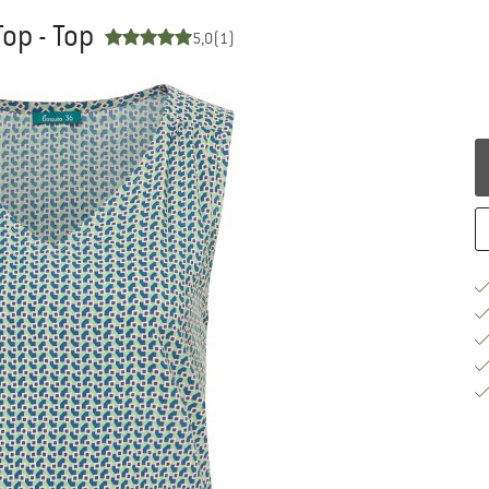
op - Top
5,0
(1)