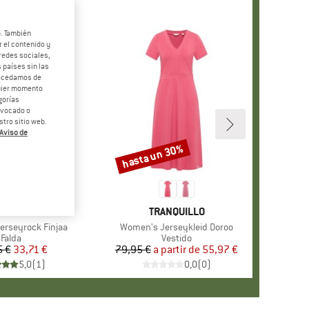
b. También
 el contenido y
redes sociales,
 países sin las
rocedamos de
quier momento
gorías
revocado o
tro sitio web.
Aviso de
hasta un 30%
o
Descuento
RCA
NQUILLO
MARCA
TRANQUILLO
rseyrock Finjaa
Artículo
Women's Jerseykleid Doroo
Product group
Falda
Product group
Vestido
5 €
Precio
Precio reducido
33,71 €
79,95 €
a partir de
Precio
Precio reducido
55,97 €
5,0
(
1
)
0,0
(
0
)