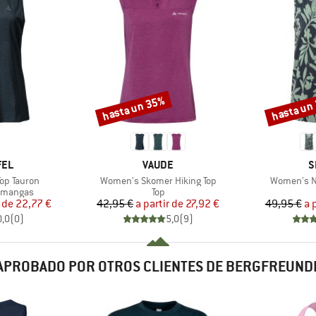
hasta un 35%
hasta un
Descuento
Descuento
MARCA
M
FEL
VAUDE
S
Artículo
Artículo
op Tauron
Women's Skomer Hiking Top
Women's N
p
Product group
n mangas
Top
ecio
ecio reducido
Precio
Precio reducido
 de
22,77 €
42,95 €
a partir de
27,92 €
49,95 €
a 
0,0
(
0
)
5,0
(
9
)
APROBADO POR OTROS CLIENTES DE BERGFREUND