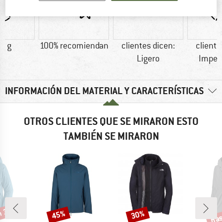
7 g
100% recomiendan
clientes dicen:
cliente
Ligero
Imper
INFORMACIÓN DEL MATERIAL Y CARACTERÍSTICAS
OTROS CLIENTES QUE SE MIRARON ESTO
TAMBIÉN SE MIRARON
n 30%
has
45%
30%
o
Descuento
Descuento
Desc