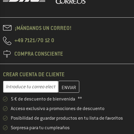
¡MÁNDANOS UN CORREO!
+49 7121/70 12 0
COMPRA CONSCIENTE
CREAR CUENTA DE CLIENTE
Introduce aquí tu dirección de correo electrónico y crea tu cuenta
Dirección de correo electrónico
5 € de descuento de bienvenida **
Acceso exclusivo a promociones de descuento
Posibilidad de guardar productos en tu lista de favoritos
Sorpresa para tu cumpleaños