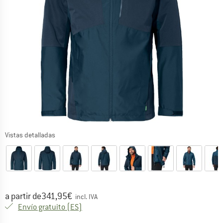
Vistas detalladas
Precio:
a partir de
341,95
€
incl. IVA
España. Información sobre los gastos de e
Envío gratuito
(ES)