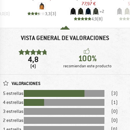
77,97 €
5
+
2
0,0
(
0
)
3,3
(
3
)
4,9
(
8
)
VISTA GENERAL DE VALORACIONES
100%
4,8
(4)
recomiendan este producto
VALORACIONES
5 estrellas
(3)
4 estrellas
(1)
3 estrellas
(0)
2 estrellas
(0)
1 estrella
(0)