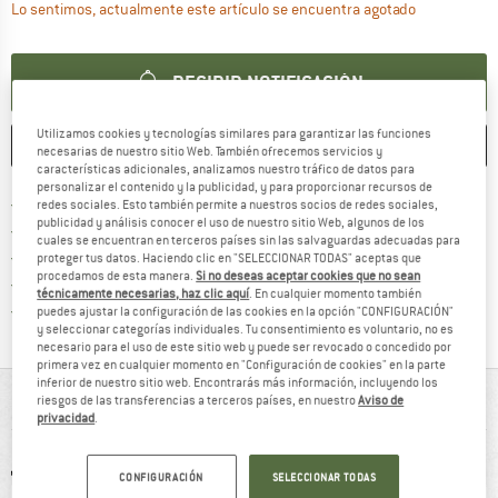
El enlace se
Lo sentimos, actualmente este artículo se encuentra agotado
RECIBIR NOTIFICACIÓN
Utilizamos cookies y tecnologías similares para garantizar las funciones
GUARDAR
COMPARAR
necesarias de nuestro sitio Web. También ofrecemos servicios y
características adicionales, analizamos nuestro tráfico de datos para
personalizar el contenido y la publicidad, y para proporcionar recursos de
¡encuentre más información
Porte pagado a partir de 69 € (ES)
redes sociales. Esto también permite a nuestros socios de redes sociales,
publicidad y análisis conocer el uso de nuestro sitio Web, algunos de los
vaya a la política de devo
Derecho de devolución de 100 días
cuales se encuentran en terceros países sin las salvaguardas adecuadas para
> 4 000 000 clientes satisfechos
proteger tus datos. Haciendo clic en "SELECCIONAR TODAS" aceptas que
procedamos de esta manera.
Si no deseas aceptar cookies que no sean
Todos los artículos se encuentran en almacén
técnicamente necesarias, haz clic aquí
. En cualquier momento también
¡toda la informac
Protección del comprador de Trusted Shops
puedes ajustar la configuración de las cookies en la opción "CONFIGURACIÓN"
y seleccionar categorías individuales. Tu consentimiento es voluntario, no es
necesario para el uso de este sitio web y puede ser revocado o concedido por
primera vez en cualquier momento en "Configuración de cookies" en la parte
inferior de nuestro sitio web. Encontrarás más información, incluyendo los
DE UN VISTAZO
riesgos de las transferencias a terceros países, en nuestro
Aviso de
privacidad
.
CONFIGURACIÓN
SELECCIONAR TODAS