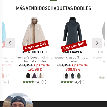
MÁS VENDIDOSCHAQUETAS DOBLES
n 30%
hasta un 20%
hasta un 50%
o
Descuento
Descuento
A
MARCA
MARCA
MARC
E
THE NORTH FACE
FJÄLLRÄVEN
THE 
Artículo
Artículo
Artículo
ht Jacket
Women's Quest Triclimate
Women's Visby 3 in 1 Jacket
Women's Suzan
Product group
Product group
Produ
ermeable
Chaqueta dobles
Parka
Chaqu
ecio
ecio reducido
Precio
Precio reducido
Precio
Precio reducido
artir de
239,95 €
a partir de
619,95 €
a partir de
3
 €
191,96 €
309,98 €
+
9
,5
(
47
)
4,0
(
1
)
4,2
(
5
)