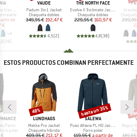
MARCA
MARCA
MA
NIA
VAUDE
THE NORTH FACE
PA
Artículo
Artículo
Artículo
st Jacket
Padum 3in1 Jacket
Evolve II Triclimate Jacket
Granite
Product group
Product group
Product 
ermeable
Chaqueta dobles
Chaqueta dobles
Chaquet
ecio
ecio reducido
Precio
Precio reducido
Precio
Precio reducido
partir de
349,95 €
192,47 €
229,95 €
160,97 €
299,95
7 €
2
+
4
4,5
(
2
)
4,8
(
38
)
,2
(
18
)
ESTOS PRODUCTOS COMBINAN PERFECTAMENTE
hasta un 35%
has
d
48%
Descuento
Descuento
Desc
MARCA
MARCA
ORMANCE
LUNDHAGS
SALEWA
Artículo
Artículo
Artículo
als Pants
Makke Pro Jacket
Puez Altavia PL HD Jacket
Beguz H
Product group
Product group
Pr
orro polar
Chaqueta híbrida
Forro polar
Fo
ecio
Precio
Precio reducido
Precio
Precio reducido
 €
409,95 €
213,17 €
119,95 €
a partir de
149,95