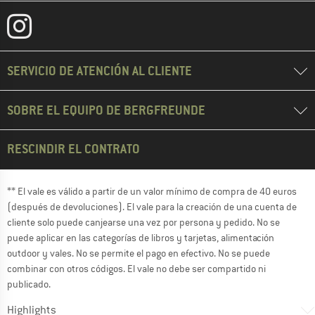
SERVICIO DE ATENCIÓN AL CLIENTE
SOBRE EL EQUIPO DE BERGFREUNDE
RESCINDIR EL CONTRATO
** El vale es válido a partir de un valor mínimo de compra de 40 euros
(después de devoluciones). El vale para la creación de una cuenta de
cliente solo puede canjearse una vez por persona y pedido. No se
puede aplicar en las categorías de libros y tarjetas, alimentación
outdoor y vales. No se permite el pago en efectivo. No se puede
combinar con otros códigos. El vale no debe ser compartido ni
publicado.
Highlights