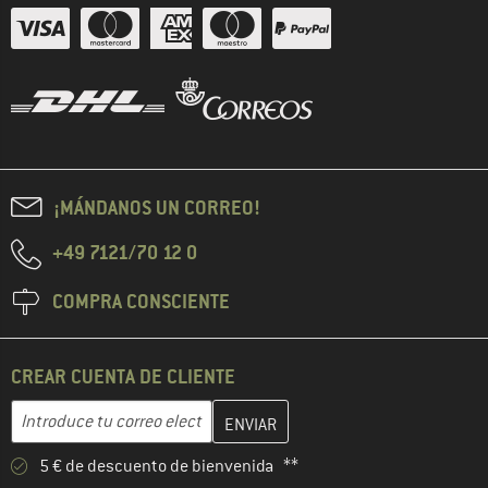
¡MÁNDANOS UN CORREO!
+49 7121/70 12 0
COMPRA CONSCIENTE
CREAR CUENTA DE CLIENTE
Introduce aquí tu dirección de correo electrónico y crea tu cuenta
Dirección de correo electrónico
5 € de descuento de bienvenida **