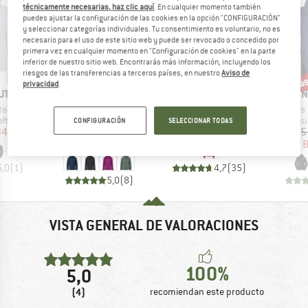
técnicamente necesarias, haz clic aquí
. En cualquier momento también
puedes ajustar la configuración de las cookies en la opción "CONFIGURACIÓN"
y seleccionar categorías individuales. Tu consentimiento es voluntario, no es
necesario para el uso de este sitio web y puede ser revocado o concedido por
primera vez en cualquier momento en "Configuración de cookies" en la parte
inferior de nuestro sitio web. Encontrarás más información, incluyendo los
hasta un 25%
has
50%
riesgos de las transferencias a terceros países, en nuestro
Aviso de
o
Descuento
Descuento
Desc
privacidad
.
MARCA
MARCA
MARC
UT
VAUDE
VAUDE
THE 
Artículo
Artículo
Artículo
Hooded Jacket
Women's All Year Elope Softshell Jacket II
Women's Itri Hoody Jacket
Women's Ni
oup
Product group
Product group
Produc
ftshell
Chaqueta softshell
Chaqueta softshell
Chaque
CONFIGURACIÓN
SELECCIONAR TODAS
ecio
ecio reducido
Precio
Precio reducido
Precio
Precio reducido
34,96 €
179,95 €
a partir de
159,95 €
79,98 €
114,95
134,96 €
8
5,0
(
1
)
4,7
(
35
)
5,0
(
8
)
VISTA GENERAL DE VALORACIONES
100%
5,0
(4)
recomiendan este producto