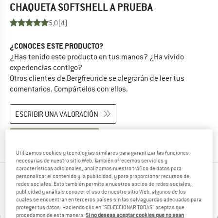
CHAQUETA SOFTSHELL
A PRUEBA
5,0
(4)
¿CONOCES ESTE PRODUCTO?
¿Has tenido este producto en tus manos? ¿Ha vivido
experiencias contigo?
Otros clientes de Bergfreunde se alegrarán de leer tus
comentarios. Compártelos con ellos.
ESCRIBIR UNA VALORACIÓN
COMPRAR PRODUCTO
Utilizamos cookies y tecnologías similares para garantizar las funciones
necesarias de nuestro sitio Web. También ofrecemos servicios y
características adicionales, analizamos nuestro tráfico de datos para
personalizar el contenido y la publicidad, y para proporcionar recursos de
OTROS CLIENTES QUE SE MIRARON ESTO
redes sociales. Esto también permite a nuestros socios de redes sociales,
publicidad y análisis conocer el uso de nuestro sitio Web, algunos de los
TAMBIÉN SE MIRARON
cuales se encuentran en terceros países sin las salvaguardas adecuadas para
proteger tus datos. Haciendo clic en "SELECCIONAR TODAS" aceptas que
procedamos de esta manera.
Si no deseas aceptar cookies que no sean