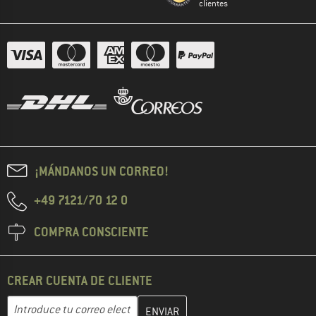
clientes
¡MÁNDANOS UN CORREO!
+49 7121/70 12 0
COMPRA CONSCIENTE
CREAR CUENTA DE CLIENTE
Introduce aquí tu dirección de correo electrónico y crea tu cuenta
Dirección de correo electrónico