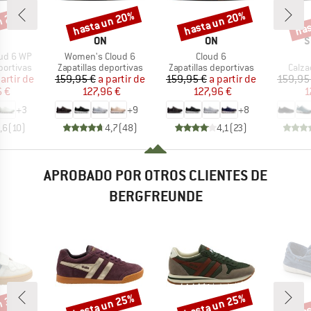
n 25%
hasta un 20%
hasta un 20%
has
o
Descuento
Descuento
Desc
RCA
MARCA
MARCA
M
ON
ON
S
Artículo
Artículo
ud 6 WP
Women's Cloud 6
Cloud 6
up
Product group
Product group
Produ
portivas
Zapatillas deportivas
Zapatillas deportivas
Calza
ecio
ecio reducido
Precio
Precio reducido
Precio
Precio reducido
artir de
159,95 €
a partir de
159,95 €
a partir de
159,95
6 €
127,96 €
127,96 €
1
+
3
+
9
+
8
,6
(
10
)
4,7
(
48
)
4,1
(
23
)
APROBADO POR OTROS CLIENTES DE
BERGFREUNDE
n 35%
hasta un 25%
hasta un 25%
has
o
Descuento
Descuento
Desc