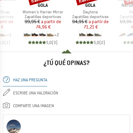
CA
MARCA
MARCA
MARC
A
GOLA
GOLA
NATU
Artículo
Artículo
Ar
 Strap
Women's Harrier Mirror
Daytona
Ol
up
Product group
Product group
Product
portivas
Zapatillas deportivas
Zapatillas deportivas
Zapatil
ecio
ecio reducido
Precio
Precio reducido
Precio
Precio reducido
artir de
99,95 €
a partir de
94,95 €
a partir de
59,95 
 €
74,96 €
71,21 €
4
+
1
+
2
5,0
(
1
)
5,0
(
3
)
5,0
(
2
)
¿TÚ QUÉ OPINAS?
HAZ UNA PREGUNTA
ESCRIBE UNA VALORACIÓN
COMPARTE UNA IMAGEN