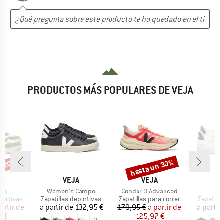
PRODUCTOS MÁS POPULARES DE VEJA
n 20%
hasta un 30%
o
Descuento
CA
MARCA
MARCA
A
VEJA
VEJA
Artículo
Artículo
ime
Women's Campo
Condor 3 Advanced
up
Product group
Product group
Product
portivas
Zapatillas deportivas
Zapatillas para correr
Zapatil
ecio
ecio reducido
Precio
Precio
Precio reducido
artir de
a partir de
132,95 €
179,95 €
a partir de
a parti
 €
125,97 €