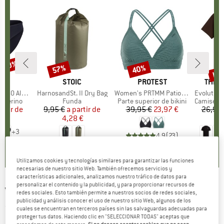
n 30%
has
57%
40%
to
Descuento
Descuento
Des
CA
C
MARCA
STOIC
MARCA
PROTEST
MARC
THE 
enSt. Brief
Artículo
HarnosandSt. II Dry Bag
Artículo
Women's PRTMM Patio Triangle
Artículo
Evolution Simpl
up
r merino
Product group
Funda
Product group
Parte superior de bikini
Product 
Camiseta d
artir de
ecio
ecio reducido
9,95 €
a partir de
Precio
Precio reducido
39,95 €
Precio
Precio reducido
23,97 €
26,95 
 €
4,28 €
+
3
4,9
(
23
)
,8
(
44
)
5,0
(
2
)
Utilizamos cookies y tecnologías similares para garantizar las funciones
necesarias de nuestro sitio Web. También ofrecemos servicios y
características adicionales, analizamos nuestro tráfico de datos para
personalizar el contenido y la publicidad, y para proporcionar recursos de
VEJA
-
Wata II - Zapatillas deportivas
redes sociales. Esto también permite a nuestros socios de redes sociales,
publicidad y análisis conocer el uso de nuestro sitio Web, algunos de los
(0)
cuales se encuentran en terceros países sin las salvaguardas adecuadas para
proteger tus datos. Haciendo clic en "SELECCIONAR TODAS" aceptas que