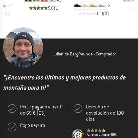
+
3
+
2
+
2
5,0
(
1
)
0,0
(
0
)
0,0
(
0
)
Julian de Bergfreunde - Comprador
"¡Encuentro los últimos y mejores productos de
montaña para ti!"
Porte pagado a partir
Derecho de
de 69 € (ES)
devolución de 100
días
Pago seguro
Así nos valoran 660