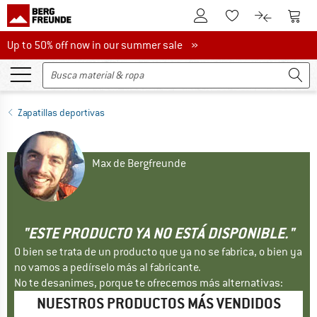
A la cuenta de cliente
A la 
A la lista de favori
A la compar
Up to 50% off now in our summer sale
Up to 50% off now in our summer sale »
Zapatillas deportivas
Max de Bergfreunde
"ESTE PRODUCTO YA NO ESTÁ DISPONIBLE."
O bien se trata de un producto que ya no se fabrica, o bien ya
no vamos a pedírselo más al fabricante.
No te desanimes, porque te ofrecemos más alternativas:
NUESTROS PRODUCTOS MÁS VENDIDOS