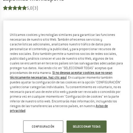
5,0
(3)
Utilizamos cookies y tecnologías similares para garantizar las funciones
necesarias de nuestro sitio Web. También ofrecemos servicios y
características adicionales, analizamos nuestro tráfico de datos para
personalizar el contenido y la publicidad, y para proporcionar recursos de
redes sociales. Esto también permite a nuestros socios de redes sociales,
publicidad y análisis conocer el uso de nuestro sitio Web, algunos de los
cuales se encuentran en terceros países sin las salvaguardas adecuadas para
proteger tus datos. Haciendo clic en "SELECCIONAR TODAS" aceptas que
procedamos de esta manera.
Si no deseas aceptar cookies que no sean
técnicamente necesarias, haz clic aquí
. En cualquier momento también
puedes ajustar la configuración de las cookies en la opción "CONFIGURACIÓN"
y seleccionar categorías individuales. Tu consentimiento es voluntario, no es
necesario para el uso de este sitio web y puede ser revocado o concedido por
primera vez en cualquier momento en "Configuración de cookies" en la parte
inferior de nuestro sitio web. Encontrarás más información, incluyendo los
riesgos de las transferencias a terceros países, en nuestro
Aviso de
privacidad
.
CONFIGURACIÓN
SELECCIONAR TODAS