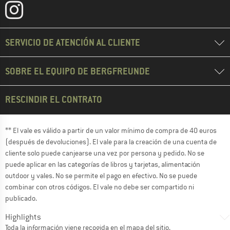
SERVICIO DE ATENCIÓN AL CLIENTE
SOBRE EL EQUIPO DE BERGFREUNDE
RESCINDIR EL CONTRATO
** El vale es válido a partir de un valor mínimo de compra de 40 euros
(después de devoluciones). El vale para la creación de una cuenta de
cliente solo puede canjearse una vez por persona y pedido. No se
puede aplicar en las categorías de libros y tarjetas, alimentación
outdoor y vales. No se permite el pago en efectivo. No se puede
combinar con otros códigos. El vale no debe ser compartido ni
publicado.
Highlights
Toda la información viene recogida en el
mapa del sitio
.