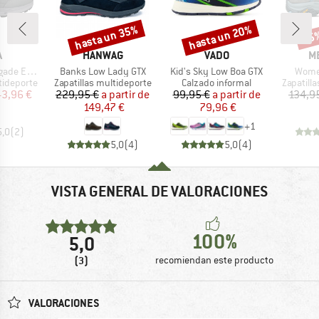
hasta un 35%
hasta un 20%
15
o
Descuento
Descuento
Desc
CA
MARCA
MARCA
M
A
HANWAG
VADO
M
Artículo
Artículo
Artícu
vo LL Lo
Banks Low Lady GTX
Kid's Sky Low Boa GTX
Wome
p
Product group
Product group
Product 
tideporte
Zapatillas multideporte
Calzado informal
Zapatill
ecio
ecio reducido
Precio
Precio reducido
Precio
Precio reducido
43,96 €
229,95 €
a partir de
99,95 €
a partir de
134,9
149,47 €
79,96 €
+
1
5,0
(
2
)
5,0
(
4
)
5,0
(
4
)
VISTA GENERAL DE VALORACIONES
100%
5,0
(3)
recomiendan este producto
VALORACIONES