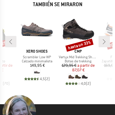
TAMBIÉN SE MIRARON
n 25%
hasta un 33%
20
o
Descuento
Desc
A
MARCA
MARCA
PA
XERO SHOES
CMP
lo
Artículo
Artículo
Art
V
Scrambler Low WP
Vertyx Mid Trekking Shoes WP
Fu
group
Product group
Product group
Product 
gato
Calzado minimalista
Botas de trekking
Zapatill
ecio
ecio reducido
Precio
Precio
Precio reducido
artir de
149,95 €
129,95 €
a partir de
169,95
 €
87,07 €
4,5
(
2
)
,5
(
70
)
4,0
(
2
)