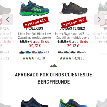
n 35%
hasta un 41%
hasta un 34%
40
o
Descuento
Descuento
Desc
MARCA
MARCA
MA
ERREX
TROLLKIDS
ADIDAS TERREX
TR
Artículo
Artículo
Artículo
aser AX5
Kid's Tronfjell Hiker Low
Terrex Skychaser AX5 GORE-TEX
Kid's Preikesto
p
Product group
Product group
Product 
tideporte
Zapatillas multideporte
Zapatillas multideporte
Zapatill
ecio
ecio reducido
Precio
Precio reducido
Precio
Precio reducido
artir de
59,95 €
a partir de
119,95 €
a partir de
59,95
 €
35,37 €
79,17 €
+
1
+
11
+
6
,2
(
11
)
4,0
(
8
)
4,3
(
11
)
APROBADO POR OTROS CLIENTES DE
BERGFREUNDE