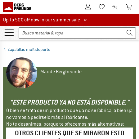
A la cuenta de cliente
A la 
A la lista de favori
A la compar
Up to 50% off now in our summer sale
Up to 50% off now in our summer sale »
Zapatillas multideporte
Max de Bergfreunde
"ESTE PRODUCTO YA NO ESTÁ DISPONIBLE."
O bien se trata de un producto que ya no se fabrica, o bien ya
no vamos a pedírselo más al fabricante.
No te desanimes, porque te ofrecemos más alternativas:
OTROS CLIENTES QUE SE MIRARON ESTO