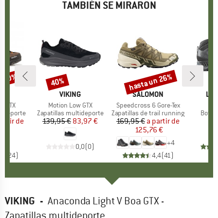
TAMBIÉN SE MIRARON
n 20%
hasta un 26%
40%
to
Descuento
Descuento
A
WA
MARCA
VIKING
MARCA
SALOMON
MA
LA 
 2 GTX
Artículo
Motion Low GTX
Artículo
Speedcross 6 Gore-Tex
Art
St
p
tideporte
Product group
Zapatillas multideporte
Product group
Zapatillas de trail running
Produ
Botas
artir de
ecio
ecio reducido
139,95 €
Precio
Precio reducido
83,97 €
169,95 €
a partir de
Precio
Precio reducido
2
6 €
125,76 €
+
4
0,0
(
0
)
,7
(
24
)
4,4
(
41
)
VIKING
-
Anaconda Light V Boa GTX -
Zapatillas multideporte