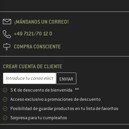
¡MÁNDANOS UN CORREO!
+49 7121/70 12 0
COMPRA CONSCIENTE
CREAR CUENTA DE CLIENTE
Introduce aquí tu dirección de correo electrónico y crea tu cuenta
Dirección de correo electrónico
5 € de descuento de bienvenida **
Acceso exclusivo a promociones de descuento
Posibilidad de guardar productos en tu lista de favoritos
Sorpresa para tu cumpleaños