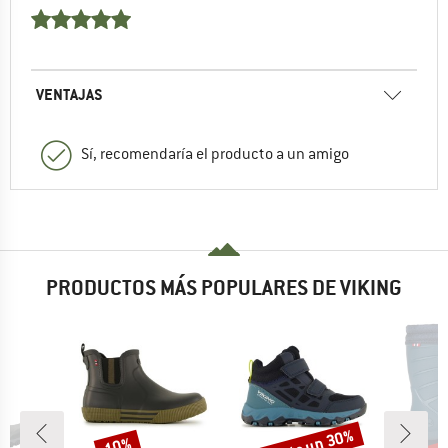
VENTAJAS
Sí, recomendaría el producto a un amigo
PRODUCTOS MÁS POPULARES DE VIKING
hasta un 30%
has
10%
o
Descuento
Descuento
Desc