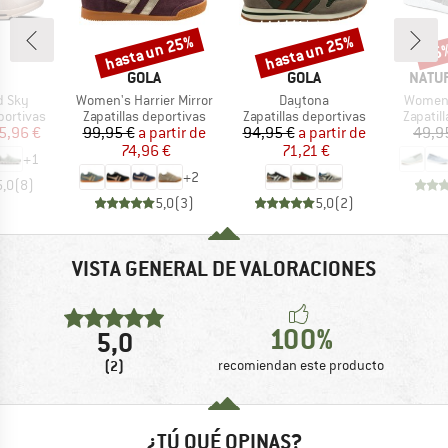
hasta un 25%
hasta un 25%
25
o
Descuento
Descuento
Desc
RCA
MARCA
MARCA
MARC
GOLA
GOLA
NATU
Artículo
Artículo
Artículo
d Sky
Women's Harrier Mirror
Daytona
Women'
up
Product group
Product group
Product
portivas
Zapatillas deportivas
Zapatillas deportivas
Zapatil
ecio
ecio reducido
Precio
Precio reducido
Precio
Precio reducido
5,96 €
99,95 €
a partir de
94,95 €
a partir de
49,9
74,96 €
71,21 €
+
1
+
2
5,0
(
8
)
5,0
(
3
)
5,0
(
2
)
VISTA GENERAL DE VALORACIONES
100%
5,0
(2)
recomiendan este producto
¿TÚ QUÉ OPINAS?