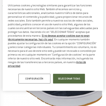
Utilizamos cookies y tecnologías similares para garantizar las funciones
5,0
(2)
necesarias de nuestro sitio Web. También ofrecemos servicios y
características adicionales, analizamos nuestro tráfico de datos para
personalizar el contenido y la publicidad, y para proporcionar recursos de
redes sociales. Esto también permite a nuestros socios de redes sociales,
publicidad y análisis conocer el uso de nuestro sitio Web, algunos de los
cuales se encuentran en terceros países sin las salvaguardas adecuadas para
proteger tus datos. Haciendo clic en "SELECCIONAR TODAS" aceptas que
procedamos de esta manera.
Si no deseas aceptar cookies que no sean
técnicamente necesarias, haz clic aquí
. En cualquier momento también
puedes ajustar la configuración de las cookies en la opción "CONFIGURACIÓN"
y seleccionar categorías individuales. Tu consentimiento es voluntario, no es
necesario para el uso de este sitio web y puede ser revocado o concedido por
primera vez en cualquier momento en "Configuración de cookies" en la parte
inferior de nuestro sitio web. Encontrarás más información, incluyendo los
riesgos de las transferencias a terceros países, en nuestro
Aviso de
privacidad
.
CONFIGURACIÓN
SELECCIONAR TODAS