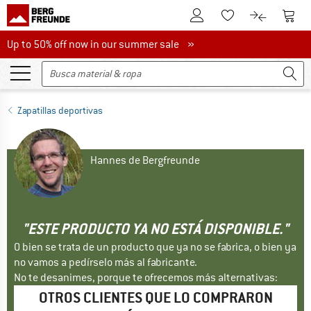
A la cuenta de cliente
A la 
A la lista de favori
A la compar
Up to 50% off now in our summer sale
Up to 50% off now in our summer sale »
Zapatillas deportivas
Hannes de Bergfreunde
"ESTE PRODUCTO YA NO ESTÁ DISPONIBLE."
O bien se trata de un producto que ya no se fabrica, o bien ya
no vamos a pedírselo más al fabricante.
No te desanimes, porque te ofrecemos más alternativas:
OTROS CLIENTES QUE LO COMPRARON