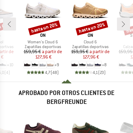
n 60%
hasta un 20%
hasta un 20%
has
o
Descuento
Descuento
Desc
CA
MARCA
MARCA
M
S
ON
ON
S
o
Artículo
Artículo
ol
Women's Cloud 6
Cloud 6
up
Product group
Product group
Produ
portivas
Zapatillas deportivas
Zapatillas deportivas
Calza
ecio
ecio reducido
Precio
Precio reducido
Precio
Precio reducido
artir de
159,95 €
a partir de
159,95 €
a partir de
159,95
 €
127,96 €
127,96 €
1
+
10
+
9
+
8
5,0
(
4
)
4,7
(
48
)
4,1
(
23
)
APROBADO POR OTROS CLIENTES DE
BERGFREUNDE