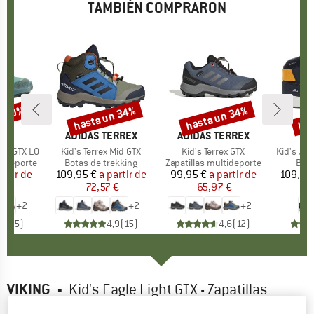
TAMBIÉN COMPRARON
n 20%
hasta un 34%
hasta un 34%
has
to
Descuento
Descuento
Des
CA
A
MARCA
ADIDAS TERREX
MARCA
ADIDAS TERREX
ro GTX LO
Artículo
Kid's Terrex Mid GTX
Artículo
Kid's Terrex GTX
Artículo
Kid's Ja
p
tideporte
Product group
Botas de trekking
Product group
Zapatillas multideporte
Prod
Bota
artir de
ecio
ecio reducido
109,95 €
a partir de
Precio
Precio reducido
99,95 €
a partir de
Precio
Precio reducido
109,95
 €
72,57 €
65,97 €
4
+
2
+
2
+
2
5,0
(
5
)
4,9
(
15
)
4,6
(
12
)
VIKING
-
Kid's Eagle Light GTX - Zapatillas
deportivas