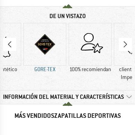
DE UN VISTAZO
intético
GORE-TEX
100% recomiendan
cliente
Imper
INFORMACIÓN DEL MATERIAL Y CARACTERÍSTICAS
MÁS VENDIDOSZAPATILLAS DEPORTIVAS