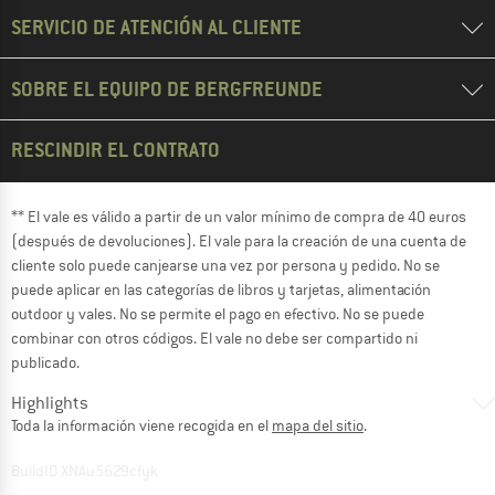
SERVICIO DE ATENCIÓN AL CLIENTE
SOBRE EL EQUIPO DE BERGFREUNDE
RESCINDIR EL CONTRATO
** El vale es válido a partir de un valor mínimo de compra de 40 euros
(después de devoluciones). El vale para la creación de una cuenta de
cliente solo puede canjearse una vez por persona y pedido. No se
puede aplicar en las categorías de libros y tarjetas, alimentación
outdoor y vales. No se permite el pago en efectivo. No se puede
combinar con otros códigos. El vale no debe ser compartido ni
publicado.
Highlights
Toda la información viene recogida en el
mapa del sitio
.
BuildID XNAu5629cfyk