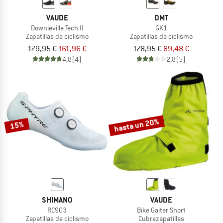
VAUDE
DMT
Downieville Tech II
GK1
Zapatillas de ciclismo
Zapatillas de ciclismo
179,95 €
161,96 €
178,95 €
89,48 €
4,8
(4)
2,8
(5)
hasta un 20%
15%
SHIMANO
VAUDE
RC903
Bike Gaiter Short
Zapatillas de ciclismo
Cubrezapatillas