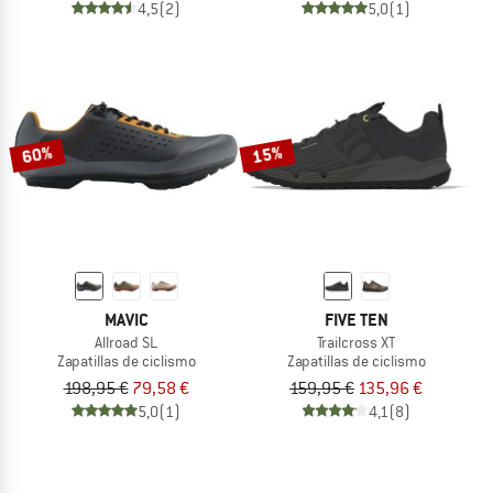
4,5
(2)
5,0
(1)
60%
15%
MAVIC
FIVE TEN
Allroad SL
Trailcross XT
Zapatillas de ciclismo
Zapatillas de ciclismo
198,95 €
79,58 €
159,95 €
135,96 €
5,0
(1)
4,1
(8)