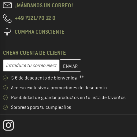
¡MÁNDANOS UN CORREO!
+49 7121/70 12 0
COMPRA CONSCIENTE
CREAR CUENTA DE CLIENTE
Introduce aquí tu dirección de correo electrónico y crea tu cuenta
Dirección de correo electrónico
5 € de descuento de bienvenida **
Acceso exclusivo a promociones de descuento
Posibilidad de guardar productos en tu lista de favoritos
Sorpresa para tu cumpleaños