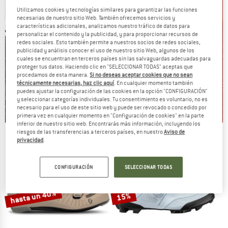
Utilizamos cookies y tecnologías similares para garantizar las funciones
necesarias de nuestro sitio Web. También ofrecemos servicios y
características adicionales, analizamos nuestro tráfico de datos para
personalizar el contenido y la publicidad, y para proporcionar recursos de
redes sociales. Esto también permite a nuestros socios de redes sociales,
publicidad y análisis conocer el uso de nuestro sitio Web, algunos de los
cuales se encuentran en terceros países sin las salvaguardas adecuadas para
proteger tus datos. Haciendo clic en "SELECCIONAR TODAS" aceptas que
procedamos de esta manera.
Si no deseas aceptar cookies que no sean
técnicamente necesarias, haz clic aquí
. En cualquier momento también
puedes ajustar la configuración de las cookies en la opción "CONFIGURACIÓN"
y seleccionar categorías individuales. Tu consentimiento es voluntario, no es
necesario para el uso de este sitio web y puede ser revocado o concedido por
primera vez en cualquier momento en "Configuración de cookies" en la parte
inferior de nuestro sitio web. Encontrarás más información, incluyendo los
riesgos de las transferencias a terceros países, en nuestro
Aviso de
Our summer sale enters its next
privacidad
.
phase
NOW UP TO 50% OFF
CONFIGURACIÓN
SELECCIONAR TODAS
TO THE SALE
hasta un 40%
15%