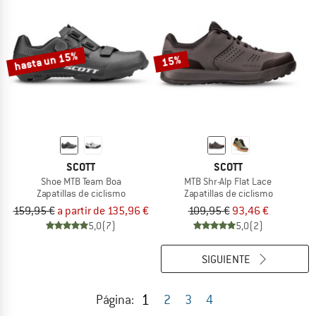
hasta un 15%
15%
SCOTT
SCOTT
Shoe MTB Team Boa
MTB Shr-Alp Flat Lace
Zapatillas de ciclismo
Zapatillas de ciclismo
159,95 €
a partir de 135,96 €
109,95 €
93,46 €
5,0
(7)
5,0
(2)
SIGUIENTE
1
Página:
2
3
4