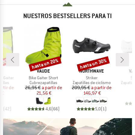
NUESTROS BESTSELLERS PARA TI
n 30%
hasta un 20%
hasta un 30%
o
Descuento
Descuento
A
MARCA
MARCA
MA
E
VAUDE
NORTHWAVE
VA
Artículo
Artículo
Ar
e Gaiter
Bike Gaiter Short
Striker
Sh
roup
Product group
Product group
Product
illas
Cubrezapatillas
Zapatillas de ciclismo
Zapatill
ecio
ecio reducido
Precio
Precio reducido
Precio
Precio reducido
artir de
26,95 €
a partir de
209,95 €
a partir de
1
 €
21,56 €
146,97 €
,6
(
42
)
4,6
(
66
)
5,0
(
1
)