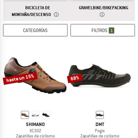
RESPUESTA
RESPUESTA
LAS 
BICICLETA DE
GRAVELBIKE/BIKEPACKING
LAS ZAPATILLAS DE CICLISMO DE MONTAÑA SO
MONTAÑA/DESCENSO
CATEGORÍAS
FILTROS
1
hasta un 15%
68%
SHIMANO
DMT
XC302
Pogis
Zapatillas de ciclismo
Zapatillas de ciclismo