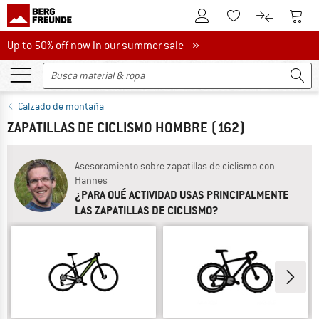
A la cuenta de cliente
A la 
A la lista de favori
A la compar
Up to 50% off now in our summer sale
Up to 50% off now in our summer sale »
Calzado de montaña
ZAPATILLAS DE CICLISMO HOMBRE
(162)
Asesoramiento sobre zapatillas de ciclismo con
Hannes
¿PARA QUÉ ACTIVIDAD USAS PRINCIPALMENTE
LAS ZAPATILLAS DE CICLISMO?