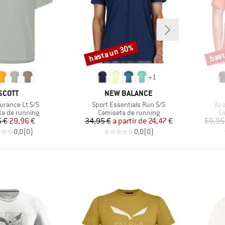
hasta un 30%
hast
Descuento
Descu
+
1
MARCA
MARCA
SCOTT
NEW BALANCE
Artículo
Art
urance Lt S/S
Sport Essentials Run S/S
Air
 group
Product group
Pr
a de running
Camiseta de running
Ca
Precio
Precio reducido
Precio
Precio reducido
 €
29,96 €
34,95 €
a partir de
24,47 €
59,95
0,0
(
0
)
0,0
(
0
)