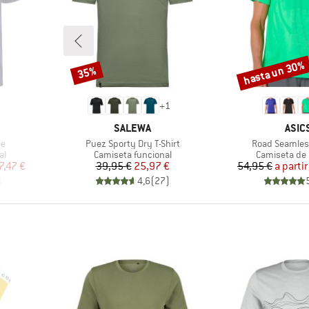
hasta un 30%
35%
Descuento
Descuento
+
1
MARCA
MARC
SALEWA
ASIC
Artículo
Artículo
ee
Puez Sporty Dry T-Shirt
Road Seamless
Product group
Product gro
al
Camiseta funcional
Camiseta de
reducido
Precio
Precio reducido
Pr
Pr
7,47 €
39,95 €
25,97 €
54,95 €
a partir
)
4,6
(
27
)