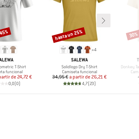
 45%
hasta un 25%
30%
Descuento
Descu
+
4
ARCA
MARCA
ALEWA
SALEWA
Artículo
Artículo
ometric T-Shirt
Solidlogo Dry T-Shirt
Donkey Ta
t group
Product group
Prod
ta funcional
Camiseta funcional
Cami
Precio
Precio reducido
Precio
Precio reducido
partir de
24,72 €
34,95 €
a partir de
26,21 €
0,0
(
0
)
4,7
(
23
)