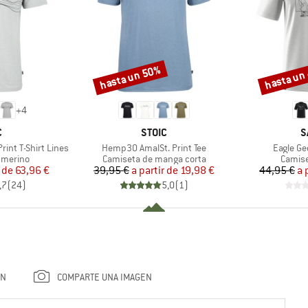
hasta un 50%
hasta un
Descuento
Descuento
+
4
A
MARCA
M
C
STOIC
S
Artículo
Artículo
int T-Shirt Lines
Hemp30 AmalSt. Print Tee
Eagle Ge
up
Product group
Produc
 merino
Camiseta de manga corta
Camise
ecio
ecio reducido
Precio
Precio reducido
r de
63,96 €
39,95 €
a partir de
19,98 €
44,95 €
a 
,7
(
24
)
5,0
(
1
)
ÓN
COMPARTE UNA IMAGEN