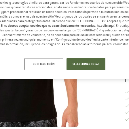
ookies y tecnologías similares para garantizar las funciones necesarias de nuestro sitio We
vicios y características adicionales, analizamos nuestro tráfico de datos para personalizar
El
, y para proporcionar recursos de redes sociales. Esto también permite a nuestros socios de 
análisis conocer el uso de nuestro sitio Web, algunos de los cuales se encuentran en terceros
 adecuadas para proteger tus datos. Haciendo clic en "SELECCIONAR TODAS" aceptas que p
.
Si no deseas aceptar cookies que no sean técnicamente necesarias, haz clic aquí
. En cual
Gu
es ajustar la configuración de las cookies en la opción "CONFIGURACIÓN" y seleccionar cate
 Tu consentimiento es voluntario, no es necesario para el uso de este sitio web y puede ser 
Pl
 primera vez en cualquier momento en "Configuración de cookies" en la parte inferior de nues
más información, incluyendo los riesgos de las transferencias a terceros países, en nuestro
Ca
CONFIGURACIÓN
SELECCIONAR TODAS