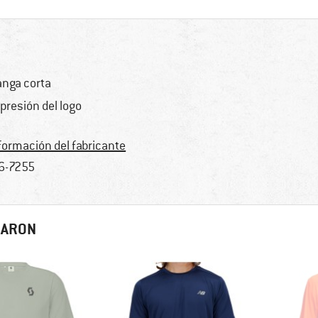
nga corta
presión del logo
formación del fabricante
6-7255
RARON