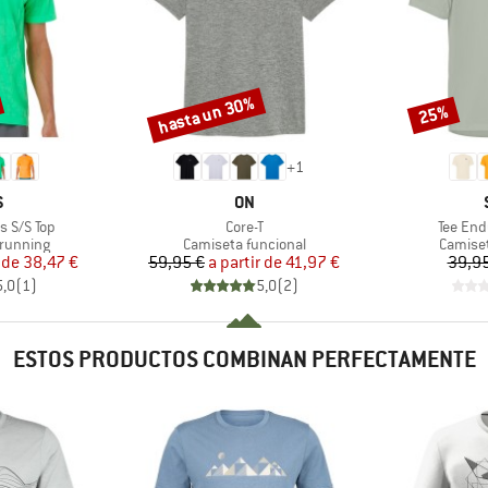
hasta un 30%
25%
Descuento
Descuento
+
1
A
MARCA
S
ON
Artículo
Artículo
 S/S Top
Core-T
Tee End
up
Product group
Product
 running
Camiseta funcional
Camiset
ecio
ecio reducido
Precio
Precio reducido
 de
38,47 €
59,95 €
a partir de
41,97 €
39,95
5,0
(
1
)
5,0
(
2
)
ESTOS PRODUCTOS COMBINAN PERFECTAMENTE