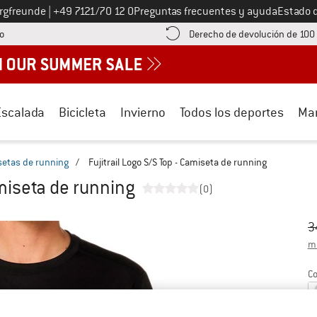
Llámenos al
ergfreunde
|
+49 7121/70 12 0
Preguntas frecuentes y ayuda
Estado 
¡encuentre información sobre el pago aquí! Se abre en una ventana de inf
o
Derecho de devolución de 100
Escalada
Bicicleta
Invierno
Todos los deportes
Ma
etas de running
/
Fujitrail Logo S/S Top - Camiseta de running
amiseta de running
(0)
Pr
Pr
3
má
Co