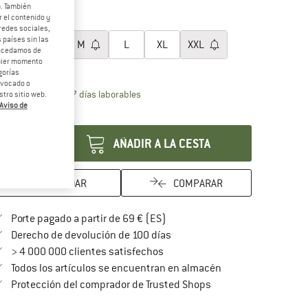
20%
b. También
 el contenido y
egir talla:
redes sociales,
 países sin las
XS
S
M
L
XL
XXL
rocedamos de
quier momento
ía de tallas
gorías
revocado o
El enlace se abre en una ventana de inf
azo de entrega: 5-7 días laborables
tro sitio web.
Aviso de
ntidad:
AÑADIR A LA CESTA
GUARDAR
COMPARAR
¡encuentre más información so
Porte pagado a partir de 69 € (ES)
vaya a la política de devoluc
Derecho de devolución de 100 días
> 4 000 000 clientes satisfechos
Todos los artículos se encuentran en almacén
¡toda la información 
Protección del comprador de Trusted Shops