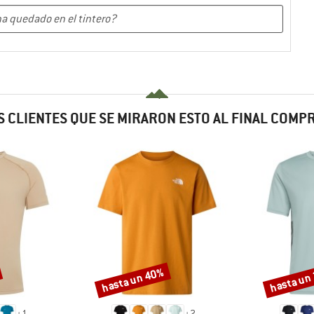
 CLIENTES QUE SE MIRARON ESTO AL FINAL COM
hasta un 40%
hasta un
Descuento
Descuento
+
1
+
2