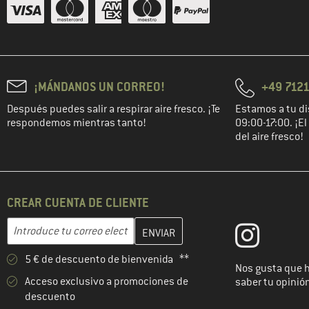
¡MÁNDANOS UN CORREO!
+49 7121
Después puedes salir a respirar aire fresco. ¡Te
Estamos a tu di
respondemos mientras tanto!
09:00-17:00. ¡E
del aire fresco!
CREAR CUENTA DE CLIENTE
Introduce aquí tu dirección de correo electrónico y crea tu cuenta
Dirección de correo electrónico
5 € de descuento de bienvenida **
Nos gusta que 
Acceso exclusivo a promociones de
saber tu opinió
descuento