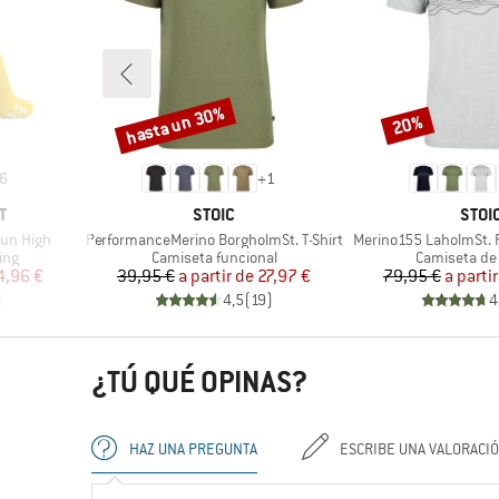
hasta un 30%
20%
Descuento
Descuento
6
+
1
MARCA
MARC
T
STOIC
STOI
Artículo
Artículo
Run High
PerformanceMerino BorgholmSt. T-Shirt
Merino155 LaholmSt. Pr
Product group
Product gro
ing
Camiseta funcional
Camiseta de
reducido
Precio
Precio reducido
Pr
Pr
4,96 €
39,95 €
a partir de
27,97 €
79,95 €
a parti
)
4,5
(
19
)
4
¿TÚ QUÉ OPINAS?
HAZ UNA PREGUNTA
ESCRIBE UNA VALORACI