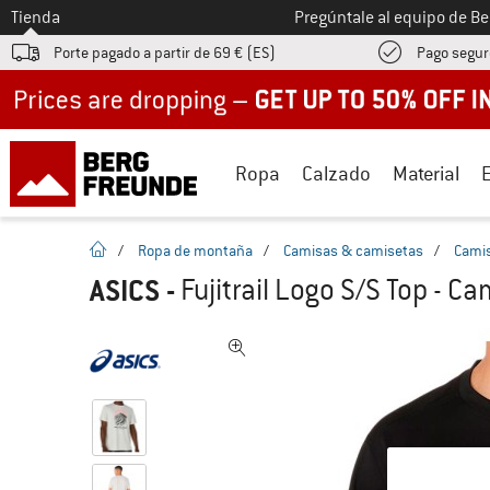
A la
Tienda
Pregúntale al equipo de B
Porte pagado a partir de 69 € (ES)
Pago segur
Up to 50% off now in our summer sale
Ropa
Calzado
Material
la pagina de inicio
/
Ropa de montaña
/
Camisas & camisetas
/
Camis
ASICS
-
Fujitrail Logo S/S Top - C