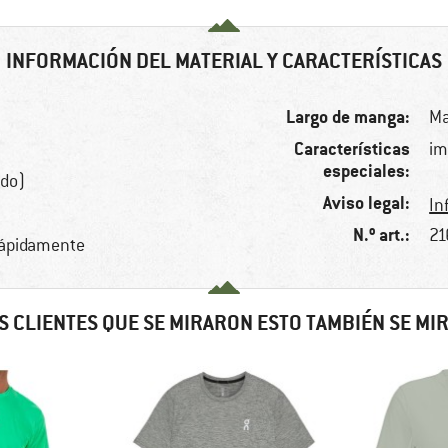
INFORMACIÓN DEL MATERIAL Y CARACTERÍSTICAS
Largo de manga:
Ma
Características
im
especiales:
ado)
Aviso legal:
In
N.º art.:
21
 rápidamente
S CLIENTES QUE SE MIRARON ESTO TAMBIÉN SE MI