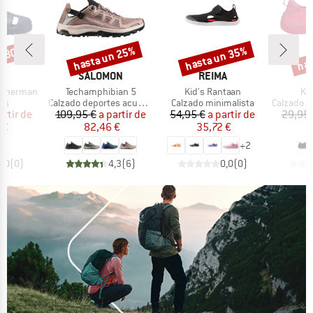
n 30%
hasta un 25%
hasta un 35%
has
o
Descuento
Descuento
Desc
A
MARCA
MARCA
M
S
SALOMON
REIMA
B
Artículo
Artículo
Art
Fisherman
Techamphibian 5
Kid's Rantaan
Kid
t group
Product group
Product group
Product g
as
Calzado deportes acuáticos
Calzado minimalista
Calzado dep
ecio
ecio reducido
Precio
Precio reducido
Precio
Precio reducido
artir de
109,95 €
a partir de
54,95 €
a partir de
29,95 
 €
82,46 €
35,72 €
1
+
2
0,0
(
0
)
4,3
(
6
)
0,0
(
0
)