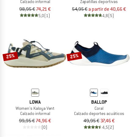
Calzado informal
Zapatillas deportivas
98,95 €
74,21 €
54,95 €
a partir de 40,66 €
5,0
(1)
4,8
(5)
25%
25%
LOWA
BALLOP
Women's Kaloya Vent
Coral
Calzado informal
Calzado deportes acuáticos
99,95 €
74,96 €
49,95 €
37,46 €
(0)
4,5
(2)