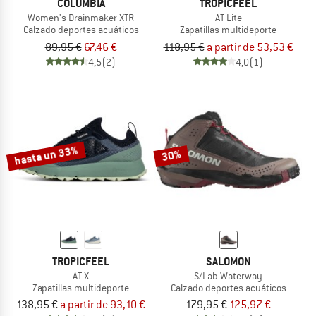
COLUMBIA
TROPICFEEL
Women's Drainmaker XTR
AT Lite
Calzado deportes acuáticos
Zapatillas multideporte
89,95 €
67,46 €
118,95 €
a partir de 53,53 €
4,5
(2)
4,0
(1)
hasta un 33%
30%
TROPICFEEL
SALOMON
AT X
S/Lab Waterway
Zapatillas multideporte
Calzado deportes acuáticos
138,95 €
a partir de 93,10 €
179,95 €
125,97 €