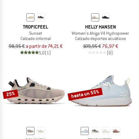
TROPICFEEL
HELLY HANSEN
Sunset
Women's Ahiga V4 Hydropower
Calzado informal
Calzado deportes acuáticos
98,95 €
a partir de 74,21 €
109,95 €
76,97 €
5,0
(1)
(0)
hasta un 55%
25%