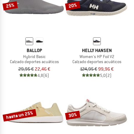
25%
20%
BALLOP
HELLY HANSEN
Hybrid Basic
Women's HP Foil V2
Calzado deportes acuáticos
Calzado deportes acuáticos
29,95 €
22,46 €
124,95 €
99,96 €
4,8
(6)
5,0
(2)
hasta un 25%
30%