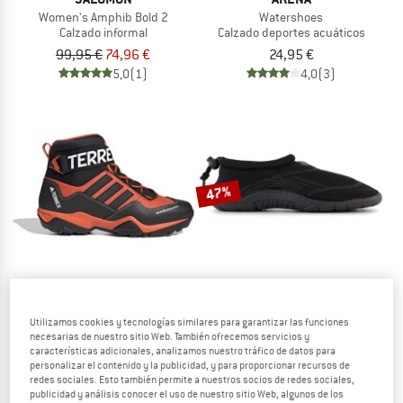
Women's Amphib Bold 2
Watershoes
Calzado informal
Calzado deportes acuáticos
99,95 €
74,96 €
24,95 €
5,0
(1)
4,0
(3)
47%
Utilizamos cookies y tecnologías similares para garantizar las funciones
ADIDAS TERREX
HEBER PEAK
necesarias de nuestro sitio Web. También ofrecemos servicios y
Hydro_Lace 2.0
SeapineHe. Water Shoes
características adicionales, analizamos nuestro tráfico de datos para
Calzado deportes acuáticos
Calzado deportes acuáticos
personalizar el contenido y la publicidad, y para proporcionar recursos de
redes sociales. Esto también permite a nuestros socios de redes sociales,
a partir de 149,95 €
19,95 €
10,57 €
publicidad y análisis conocer el uso de nuestro sitio Web, algunos de los
5,0
(4)
4,2
(26)