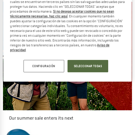
cuales se encuentran en terceros países sin las salvaguardas adecuadas para
proteger tus datos. Haciendo clic en "SELECCIONAR TODAS" aceptas que
procedamos de esta manera.
Si no deseas aceptar cookies que no sean
técnicamente necesarias, haz clic aquí
. En cualquier momento también
puedes ajustar la configuración de las cookies en la opción "CONFIGURACIÓN"
y seleccionar categorías individuales. Tu consentimiento es voluntario, no es
necesario para el uso de este sitio web y puede ser revocado o concedido por
primera vez en cualquier momento en "Configuración de cookies" en la parte
inferior de nuestro sitio web. Encontrarás más información, incluyendo los
riesgos de las transferencias a terceros países, en nuestro
Aviso de
privacidad
.
CONFIGURACIÓN
SELECCIONAR TODAS
Our summer sale enters its next
phase
NOW UP TO 50% OFF