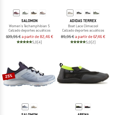
SALOMON
ADIDAS TERREX
Women's Techamphibian 5
Boat Lace Climacool
Calzado deportes acuáticos
Calzado deportes acuáticos
109,95 €
a partir de 82,46 €
89,95 €
a partir de 67,46 €
5,0
(4)
5,0
(2)
25%
SALOMON
ARENA