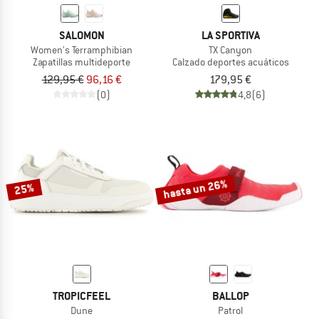
SALOMON
LA SPORTIVA
Women's Terramphibian
TX Canyon
Zapatillas multideporte
Calzado deportes acuáticos
129,95 €
96,16 €
179,95 €
(0)
4,8
(6)
hasta un 26%
25%
TROPICFEEL
BALLOP
Dune
Patrol