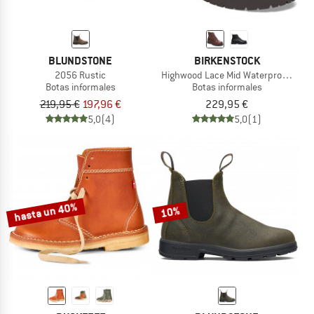
BLUNDSTONE
BIRKENSTOCK
2056 Rustic
Highwood Lace Mid Waterproof LENA
Botas informales
Botas informales
219,95 €
197,96 €
229,95 €
5,0
(4)
5,0
(1)
hasta un 40%
10%