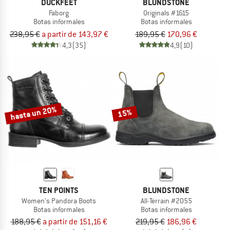
DUCKFEET
BLUNDSTONE
Faborg
Originals #1615
Botas informales
Botas informales
238,95 €
a partir de 143,97 €
189,95 €
170,96 €
4,3
(35)
4,9
(10)
hasta un 20%
15%
TEN POINTS
BLUNDSTONE
Women's Pandora Boots
All-Terrain #2055
Botas informales
Botas informales
188,95 €
a partir de 151,16 €
219,95 €
186,96 €