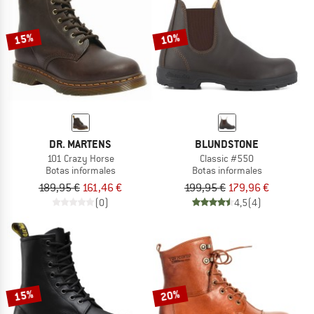
15%
10%
DR. MARTENS
BLUNDSTONE
101 Crazy Horse
Classic #550
Botas informales
Botas informales
189,95 €
161,46 €
199,95 €
179,96 €
(0)
4,5
(4)
15%
20%