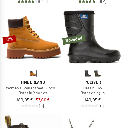
4,9
(11)
5,0
(7)
Novedad
17%
TIMBERLAND
POLYVER
Women's Stone Street 6 Inch Lace Up WP Boot
Classic 365
Botas informales
Botas de agua
189,95 €
157,66 €
149,95 €
(0)
(0)