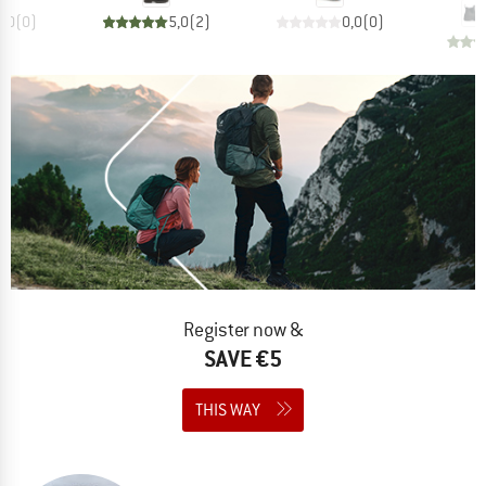
0,0
(
0
)
5,0
(
2
)
0,0
(
0
)
Register now &
SAVE €5
THIS WAY