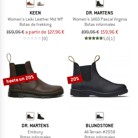
KEEN
DR. MARTENS
Women's Leiki Leather Mid WP
Women's 1460 Pascal Virginia
Botas de trekking
Botas informales
159,95 €
a partir de 127,96 €
199,95 €
159,96 €
(0)
5,0
(1)
hasta un 20%
20%
DR. MARTENS
BLUNDSTONE
Embury
All-Terrain #2058
Botas informales
Botas informales