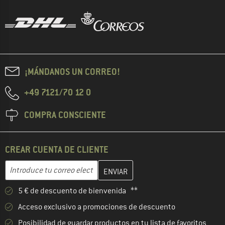
¡MÁNDANOS UN CORREO!
+49 7121/70 12 0
COMPRA CONSCIENTE
CREAR CUENTA DE CLIENTE
Introduce aquí tu dirección de correo electrónico y crea tu cuenta
Dirección de correo electrónico
5 € de descuento de bienvenida **
Acceso exclusivo a promociones de descuento
Posibilidad de guardar productos en tu lista de favoritos