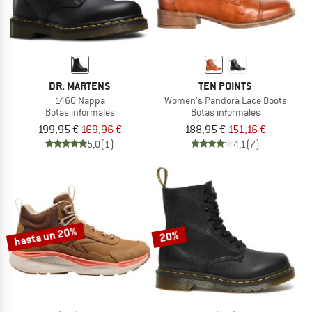
DR. MARTENS
TEN POINTS
1460 Nappa
Women's Pandora Lace Boots
Botas informales
Botas informales
199,95 €
169,96 €
188,95 €
151,16 €
5,0
(1)
4,1
(7)
hasta un 20%
20%