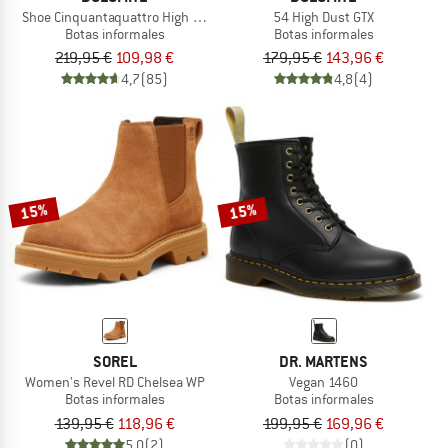
Shoe Cinquantaquattro High FG GTX
54 High Dust GTX
Botas informales
Botas informales
219,95 €
109,98 €
179,95 €
143,96 €
4,7
(85)
4,8
(4)
15%
15%
SOREL
DR. MARTENS
Women's Revel RD Chelsea WP
Vegan 1460
Botas informales
Botas informales
139,95 €
118,96 €
199,95 €
169,96 €
5,0
(2)
(0)