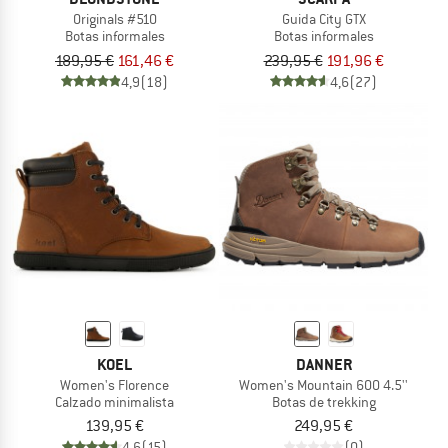
Originals #510
Guida City GTX
Botas informales
Botas informales
189,95 €
161,46 €
239,95 €
191,96 €
4,9
(18)
4,6
(27)
KOEL
DANNER
Women's Florence
Women's Mountain 600 4.5''
Calzado minimalista
Botas de trekking
139,95 €
249,95 €
4,6
(15)
(0)