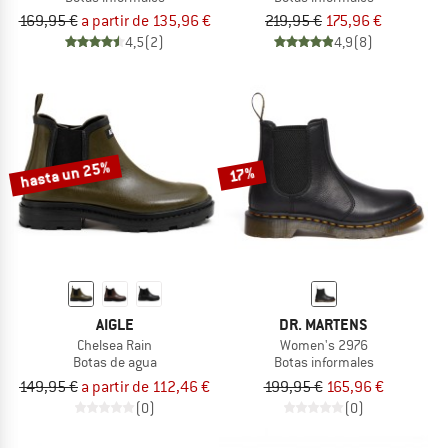
169,95 €
a partir de 135,96 €
219,95 €
175,96 €
4,5
(2)
4,9
(8)
hasta un 25%
17%
AIGLE
DR. MARTENS
Chelsea Rain
Women's 2976
Botas de agua
Botas informales
149,95 €
a partir de 112,46 €
199,95 €
165,96 €
(0)
(0)