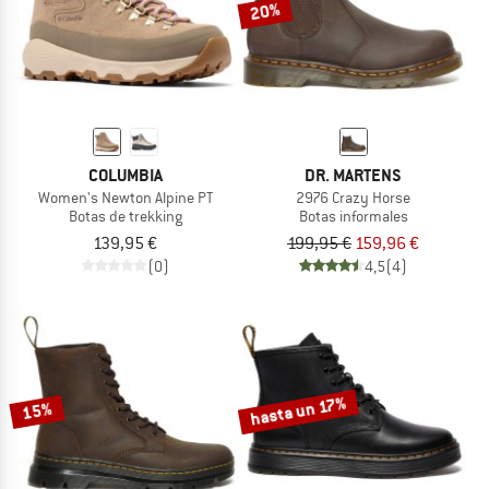
20%
COLUMBIA
DR. MARTENS
Women's Newton Alpine PT
2976 Crazy Horse
Botas de trekking
Botas informales
139,95 €
199,95 €
159,96 €
(0)
4,5
(4)
hasta un 17%
15%