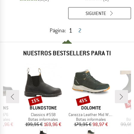
SIGUIENTE
1
Página:
2
NUESTROS BESTSELLERS PARA TI
has
15%
45%
o
Descuento
Descuento
Desc
MARCA
MARCA
M
TENS
BLUNDSTONE
DOLOMITE
T
Artículo
Artículo
2976
Classics #558
Carezza Leather Mid Waterproof
oup
Product group
Product group
Prod
rmales
Botas informales
Botas informales
Bota
ecio
ecio reducido
Precio
Precio reducido
Precio
Precio reducido
65,96 €
199,95 €
169,96 €
179,95 €
98,97 €
99,95 
6