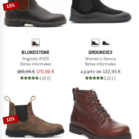
10%
BLUNDSTONE
GROUNDIES
Originals #500
Women's Sienna
Botas informales
Botas informales
189,95 €
170,96 €
a partir de 132,95 €
4,8
(4)
5,0
(1)
10%