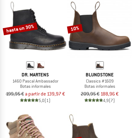
hasta un 30%
10%
DR. MARTENS
BLUNDSTONE
1460 Pascal Ambassador
Classics #1609
Botas informales
Botas informales
199,95 €
a partir de 139,97 €
209,95 €
188,96 €
5,0
(1)
4,9
(7)