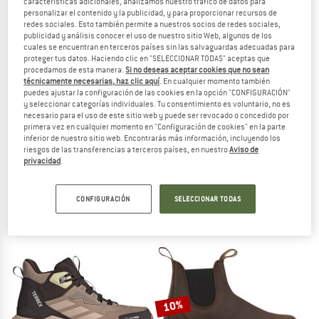
características adicionales, analizamos nuestro tráfico de datos para
personalizar el contenido y la publicidad, y para proporcionar recursos de
redes sociales. Esto también permite a nuestros socios de redes sociales,
TO THE SALE
publicidad y análisis conocer el uso de nuestro sitio Web, algunos de los
hasta un 30%
cuales se encuentran en terceros países sin las salvaguardas adecuadas para
proteger tus datos. Haciendo clic en "SELECCIONAR TODAS" aceptas que
procedamos de esta manera.
Si no deseas aceptar cookies que no sean
técnicamente necesarias, haz clic aquí
. En cualquier momento también
puedes ajustar la configuración de las cookies en la opción "CONFIGURACIÓN"
y seleccionar categorías individuales. Tu consentimiento es voluntario, no es
necesario para el uso de este sitio web y puede ser revocado o concedido por
primera vez en cualquier momento en "Configuración de cookies" en la parte
inferior de nuestro sitio web. Encontrarás más información, incluyendo los
riesgos de las transferencias a terceros países, en nuestro
Aviso de
GRAND STEP SHOES
DOLOMITE
privacidad
.
Kim Barefoot Suede
Women's Cinquantaquattro High Full
Calzado minimalista
Zapatillas deportivas
a partir de 159,95 €
199,95 €
a partir de 139,97 €
CONFIGURACIÓN
SELECCIONAR TODAS
5,0
(2)
4,4
(9)
10%