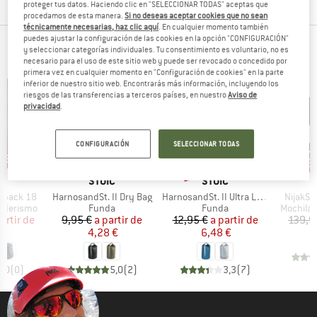
proteger tus datos. Haciendo clic en "SELECCIONAR TODAS" aceptas que
procedamos de esta manera.
Si no deseas aceptar cookies que no sean
técnicamente necesarias, haz clic aquí
. En cualquier momento también
puedes ajustar la configuración de las cookies en la opción "CONFIGURACIÓN"
NUESTROS BESTSELLERS PARA TI
y seleccionar categorías individuales. Tu consentimiento es voluntario, no es
necesario para el uso de este sitio web y puede ser revocado o concedido por
primera vez en cualquier momento en "Configuración de cookies" en la parte
inferior de nuestro sitio web. Encontrarás más información, incluyendo los
riesgos de las transferencias a terceros países, en nuestro
Aviso de
privacidad
.
CONFIGURACIÓN
SELECCIONAR TODAS
n 52%
hasta un 50%
57%
65
o
Descuento
Descuento
Desc
A
MARCA
MARCA
C
STOIC
STOIC
Artículo
Artículo
Artículo
ckpack 18
HarnosandSt. II Dry Bag
HarnosandSt. II Ultra Lite Dry Bag
NijakSt
p
Product group
Product group
Product 
enderismo
Funda
Funda
Mochila 
ecio
ecio reducido
Precio
Precio reducido
Precio
Precio reducido
artir de
9,95 €
a partir de
12,95 €
a partir de
139,9
 €
4,28 €
6,48 €
0,0
(
0
)
5,0
(
2
)
3,3
(
7
)