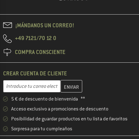
¡MÁNDANOS UN CORREO!
+49 7121/70 12 0
COMPRA CONSCIENTE
CREAR CUENTA DE CLIENTE
Introduce aquí tu dirección de correo electrónico y crea tu cuenta
Dirección de correo electrónico
5 € de descuento de bienvenida **
Acceso exclusivo a promociones de descuento
Posibilidad de guardar productos en tu lista de favoritos
Sorpresa para tu cumpleaños