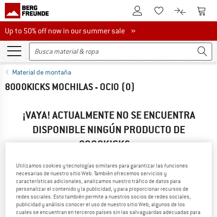
A la cuenta de cliente
A la 
A la lista de favori
A la compar
Up to 50% off now in our summer sale
Up to 50% off now in our summer sale »
Material de montaña
8000KICKS MOCHILAS - OCIO
(0)
¡VAYA! ACTUALMENTE NO SE ENCUENTRA
DISPONIBLE NINGÚN PRODUCTO DE
8000KICKS...
... pero podemos ofrecerte alternativas. Para que puedas
Utilizamos cookies y tecnologías similares para garantizar las funciones
encontrarlas rápido, puedes recurrir a una de las siguientes
necesarias de nuestro sitio Web. También ofrecemos servicios y
opciones:
características adicionales, analizamos nuestro tráfico de datos para
personalizar el contenido y la publicidad, y para proporcionar recursos de
redes sociales. Esto también permite a nuestros socios de redes sociales,
» Vuelve a la página anterior
y busca de nuevo empleando
publicidad y análisis conocer el uso de nuestro sitio Web, algunos de los
menos filtros.
cuales se encuentran en terceros países sin las salvaguardas adecuadas para