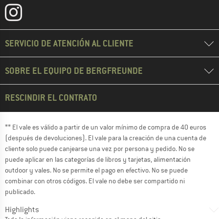
SERVICIO DE ATENCIÓN AL CLIENTE
SOBRE EL EQUIPO DE BERGFREUNDE
RESCINDIR EL CONTRATO
** El vale es válido a partir de un valor mínimo de compra de 40 euros
(después de devoluciones). El vale para la creación de una cuenta de
cliente solo puede canjearse una vez por persona y pedido. No se
puede aplicar en las categorías de libros y tarjetas, alimentación
outdoor y vales. No se permite el pago en efectivo. No se puede
combinar con otros códigos. El vale no debe ser compartido ni
publicado.
Highlights