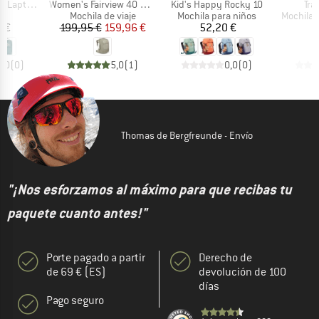
Artículo
Artículo
Artí
ptop 18
Women's Fairview 40 DannerxOsprey
Kid's Happy Rocky 10
Trai
t group
Product group
Product group
Product 
ck
Mochila de viaje
Mochila para niños
Mochila d
ecio
Precio
Precio reducido
Precio
5 €
199,95 €
159,96 €
52,20 €
5
0,0
(
0
)
5,0
(
1
)
0,0
(
0
)
Thomas de Bergfreunde - Envío
"¡Nos esforzamos al máximo para que recibas tu
paquete cuanto antes!"
Porte pagado a partir
Derecho de
de 69 € (ES)
devolución de 100
días
Pago seguro