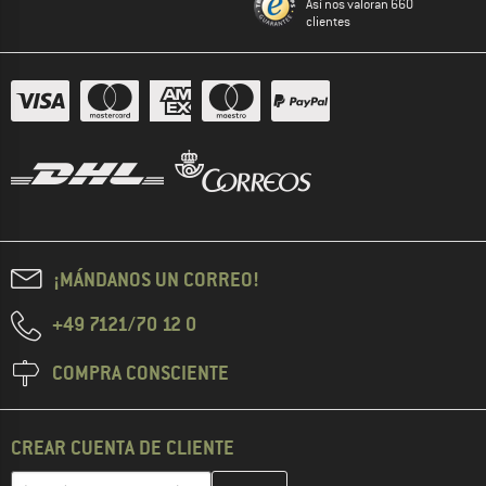
Así nos valoran 660
clientes
¡MÁNDANOS UN CORREO!
+49 7121/70 12 0
COMPRA CONSCIENTE
CREAR CUENTA DE CLIENTE
Introduce aquí tu dirección de correo electrónico y crea tu cuenta
Dirección de correo electrónico