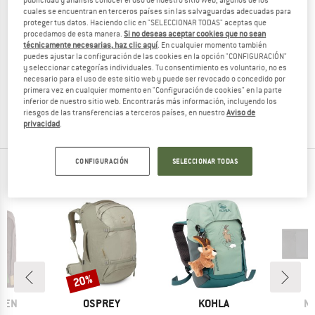
publicidad y análisis conocer el uso de nuestro sitio Web, algunos de los
cuales se encuentran en terceros países sin las salvaguardas adecuadas para
proteger tus datos. Haciendo clic en "SELECCIONAR TODAS" aceptas que
procedamos de esta manera.
Si no deseas aceptar cookies que no sean
técnicamente necesarias, haz clic aquí
. En cualquier momento también
ARC'TERYX
ARC'TERYX
puedes ajustar la configuración de las cookies en la opción "CONFIGURACIÓN"
y seleccionar categorías individuales. Tu consentimiento es voluntario, no es
Mantis 26
Mantis 16
necesario para el uso de este sitio web y puede ser revocado o concedido por
Daypack
Daypack
primera vez en cualquier momento en "Configuración de cookies" en la parte
159,95 €
a partir de 126,36 €
129,95 €
110,46 €
inferior de nuestro sitio web. Encontrarás más información, incluyendo los
riesgos de las transferencias a terceros países, en nuestro
Aviso de
5,0
(2)
(0)
privacidad
.
CONFIGURACIÓN
SELECCIONAR TODAS
NOVEDADES DE TUS MARCAS FAVORITAS
d
20%
Descuento
MARCA
MARCA
M
ÄVEN
OSPREY
KOHLA
N