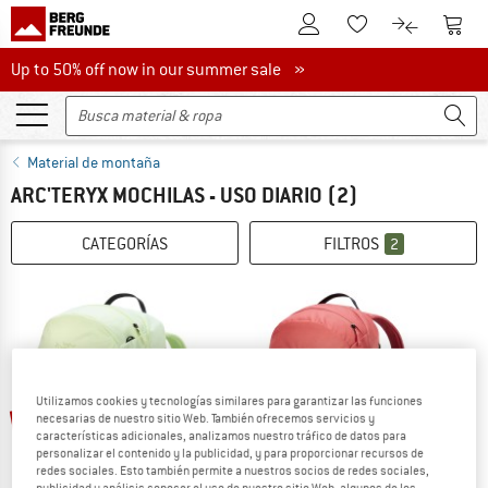
A la cuenta de cliente
A la 
A la lista de favori
A la compar
Up to 50% off now in our summer sale
Up to 50% off now in our summer sale »
Material de montaña
ARC'TERYX MOCHILAS - USO DIARIO
(2)
CATEGORÍAS
FILTROS
2
hasta un 21%
Utilizamos cookies y tecnologías similares para garantizar las funciones
15%
necesarias de nuestro sitio Web. También ofrecemos servicios y
características adicionales, analizamos nuestro tráfico de datos para
personalizar el contenido y la publicidad, y para proporcionar recursos de
redes sociales. Esto también permite a nuestros socios de redes sociales,