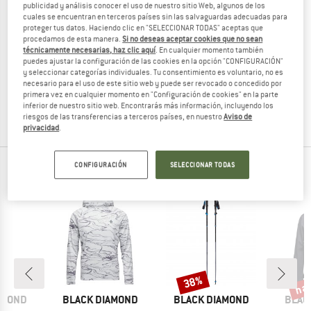
publicidad y análisis conocer el uso de nuestro sitio Web, algunos de los
cuales se encuentran en terceros países sin las salvaguardas adecuadas para
proteger tus datos. Haciendo clic en "SELECCIONAR TODAS" aceptas que
procedamos de esta manera.
Si no deseas aceptar cookies que no sean
técnicamente necesarias, haz clic aquí
. En cualquier momento también
BLACK DIAMOND
BLACK DIAMOND
puedes ajustar la configuración de las cookies en la opción "CONFIGURACIÓN"
Distance Carbon Z Poles
Distance Carbon FLZ Poles
y seleccionar categorías individuales. Tu consentimiento es voluntario, no es
Bastones de trail running
Bastones de trail running
necesario para el uso de este sitio web y puede ser revocado o concedido por
primera vez en cualquier momento en "Configuración de cookies" en la parte
159,95 €
189,95 €
inferior de nuestro sitio web. Encontrarás más información, incluyendo los
4,3
(6)
5,0
(5)
riesgos de las transferencias a terceros países, en nuestro
Aviso de
privacidad
.
CONFIGURACIÓN
SELECCIONAR TODAS
PRODUCTOS TOP DE TUS MARCAS FAVORITAS
has
38%
Descuento
Desc
MARCA
MARCA
MARC
AMOND
BLACK DIAMOND
BLACK DIAMOND
BLAC