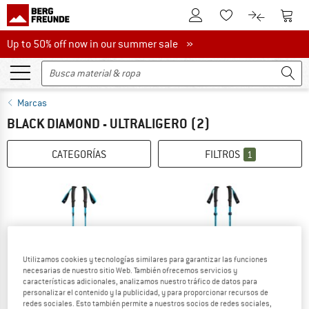
A la cuenta de cliente
A la 
A la lista de favori
A la compar
Up to 50% off now in our summer sale
Up to 50% off now in our summer sale »
Marcas
BLACK DIAMOND - ULTRALIGERO
(2)
CATEGORÍAS
FILTROS
1
Utilizamos cookies y tecnologías similares para garantizar las funciones
necesarias de nuestro sitio Web. También ofrecemos servicios y
características adicionales, analizamos nuestro tráfico de datos para
personalizar el contenido y la publicidad, y para proporcionar recursos de
redes sociales. Esto también permite a nuestros socios de redes sociales,