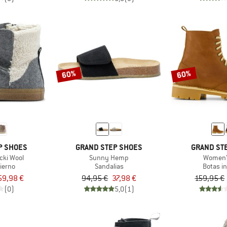
60%
60%
P SHOES
GRAND STEP SHOES
GRAND ST
cki Wool
Sunny Hemp
Women'
ierno
Sandalias
Botas i
59,98 €
94,95 €
37,98 €
159,95 €
(0)
5,0
(1)