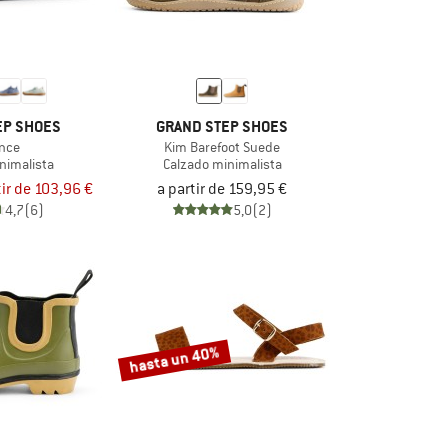
EP SHOES
GRAND STEP SHOES
nce
Kim Barefoot Suede
nimalista
Calzado minimalista
tir de 103,96 €
a partir de 159,95 €
4,7
(6)
5,0
(2)
hasta un 40%