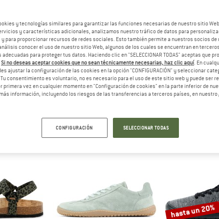
ookies y tecnologías similares para garantizar las funciones necesarias de nuestro sitio We
vicios y características adicionales, analizamos nuestro tráfico de datos para personalizar
, y para proporcionar recursos de redes sociales. Esto también permite a nuestros socios de 
análisis conocer el uso de nuestro sitio Web, algunos de los cuales se encuentran en terceros
 adecuadas para proteger tus datos. Haciendo clic en "SELECCIONAR TODAS" aceptas que p
.
Si no deseas aceptar cookies que no sean técnicamente necesarias, haz clic aquí
. En cual
es ajustar la configuración de las cookies en la opción "CONFIGURACIÓN" y seleccionar cate
 Tu consentimiento es voluntario, no es necesario para el uso de este sitio web y puede ser 
rand Step Shoes
 primera vez en cualquier momento en "Configuración de cookies" en la parte inferior de nues
P SHOES
(23)
más información, incluyendo los riesgos de las transferencias a terceros países, en nuestro
CONFIGURACIÓN
SELECCIONAR TODAS
hasta un 20%