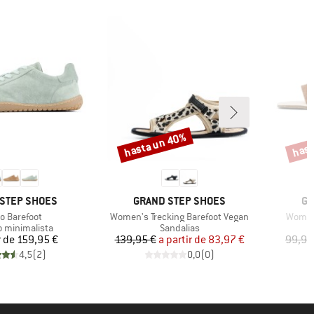
hasta un 40%
hast
Descuento
Descu
MARCA
MA
STEP SHOES
GRAND STEP SHOES
GR
ulo
Artículo
Artícul
o Barefoot
Women's Trecking Barefoot Vegan
Women'
t group
Product group
o minimalista
Sandalias
Precio
Precio
Precio reducido
r de
159,95 €
139,95 €
a partir de
83,97 €
99,95
4,5
(
2
)
0,0
(
0
)