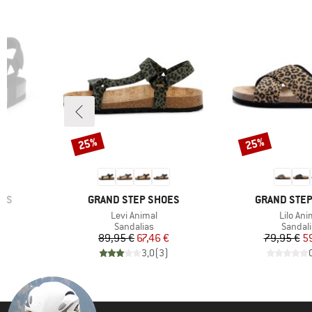
25%
25%
Descuento
Descuento
MARCA
MARCA
OES
GRAND STEP SHOES
GRAND STE
Artículo
Artículo
Levi Animal
Lilo Ani
up
Product group
Produc
Sandalias
Sandali
reducido
Precio
Precio reducido
Pr
Pr
€
89,95 €
67,46 €
79,95 €
5
)
3,0
(
3
)