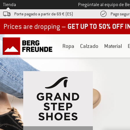
A la
Tienda
Pregúntale al equipo de B
Porte pagado a partir de 69 € (ES)
Pago segur
Up to 50% off now in our summer sale
Ropa
Calzado
Material