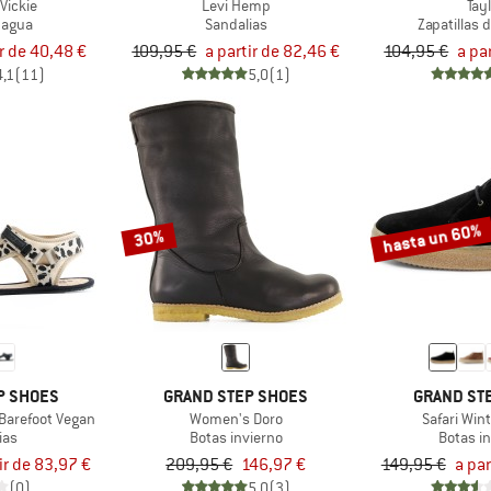
Vickie
Levi Hemp
Tay
 agua
Sandalias
Zapatillas 
ir de 40,48 €
109,95 €
a partir de 82,46 €
104,95 €
a pa
4,1
(11)
5,0
(1)
hasta un 60%
30%
P SHOES
GRAND STEP SHOES
GRAND ST
Barefoot Vegan
Women's Doro
Safari Win
ias
Botas invierno
Botas i
ir de 83,97 €
209,95 €
146,97 €
149,95 €
a par
(0)
5,0
(3)