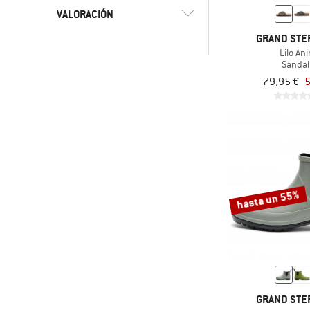
(10)
Cuero
VALORACIÓN
(3)
Cuero/sintético
GRAND STE
(5)
Lana
-
Lilo An
y más
Sandal
(6)
Sintético
79,95 €
5
y más
Solo productos en oferta
y más
hasta un 55%
GRAND STE