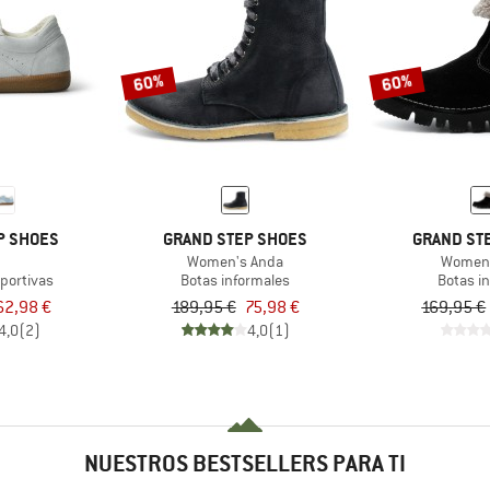
60%
60%
P SHOES
GRAND STEP SHOES
GRAND ST
Women's Anda
Women'
eportivas
Botas informales
Botas i
62,98 €
189,95 €
75,98 €
169,95 €
4,0
(2)
4,0
(1)
NUESTROS BESTSELLERS PARA TI