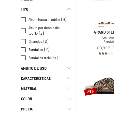
TIPO
36
37
38
39
40
(9)
Altura hasta el tobillo
41
42
43
44
45
Altura por debajo del
46
GRAND STE
(2)
tobillo
Levi An
(2)
Chanclas
Sandal
89,95 €
(2)
Sandalias
(1)
Sandalias trekking
ÁMBITO DE USO
CARACTERÍSTICAS
(23)
Ocio
(20)
Uso diario
MATERIAL
(8)
Vegano
25%
(7)
Viaje
COLOR
(3)
Algodón
(3)
Cáñamo
PRECIO