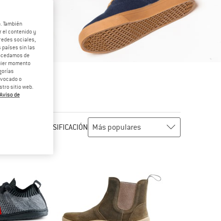
b. También
 el contenido y
redes sociales,
 países sin las
rocedamos de
quier momento
gorías
revocado o
tro sitio web.
Aviso de
CLASIFICACIÓN