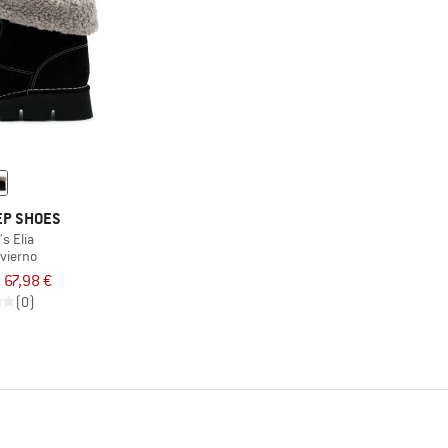
EP SHOES
s Elia
nvierno
67,98 €
(0)