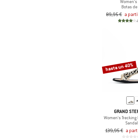
Women's 
Botas de
89,95 €
a part
hasta un 40%
GRAND STE
Women's Trecking 
Sandal
139,95 €
a part