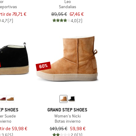
lor
Leo
deportivas
Sandalias
rtir de 78,71 €
89,95 €
67,46 €
4,7
(7)
4,0
(2)
60%
EP SHOES
GRAND STEP SHOES
ter Suede
Women's Nicki
nvierno
Botas invierno
tir de 59,98 €
149,95 €
59,98 €
3,6
(5)
2,0
(3)