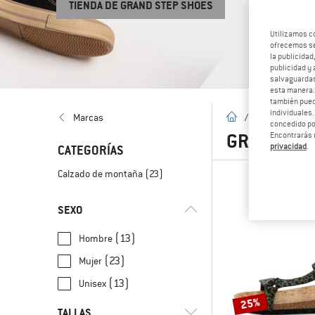
TIENDA DE GRAND STEP SHOES
Utilizamos c
ofrecemos ser
la publicidad
publicidad y 
salvaguardas
esta manera
también pued
individuales.
la pagina de inicio
Marcas
/
Marcas
/
G
concedido por
GRAND STE
Encontrarás 
privacidad
.
CATEGORÍAS
Calzado de montaña
(23)
SEXO
(13)
Hombre
(23)
Mujer
(13)
Unisex
25%
TALLAS