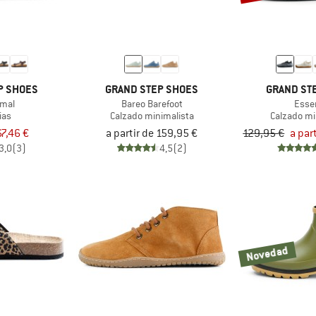
P SHOES
GRAND STEP SHOES
GRAND ST
imal
Bareo Barefoot
Esse
ias
Calzado minimalista
Calzado mi
67,46 €
a partir de 159,95 €
129,95 €
a par
3,0
(3)
4,5
(2)
Novedad