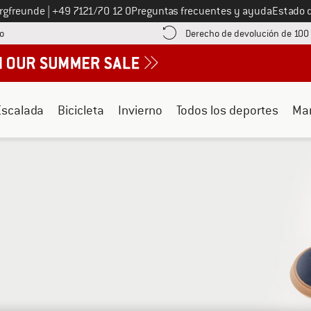
Llámenos al
ergfreunde
|
+49 7121/70 12 0
Preguntas frecuentes y ayuda
Estado 
¡encuentre información sobre el pago aquí! Se abre en una ventana de inf
o
Derecho de devolución de 100
Escalada
Bicicleta
Invierno
Todos los deportes
Ma