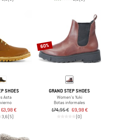
60%
EP SHOES
GRAND STEP SHOES
s Asta
Women's Yuki
nvierno
Botas informales
63,98 €
174,95 €
69,98 €
3,6
(5)
(0)