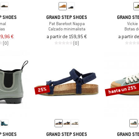
P SHOES
GRAND STEP SHOES
GRAND ST
imal
Pat Barefoot Nappa
Vickie
ias
Calzado minimalista
Botas d
9,96 €
a partir de 159,95 €
a partir d
(0)
(0)
hasta un 25%
25%
P SHOES
GRAND STEP SHOES
GRAND ST