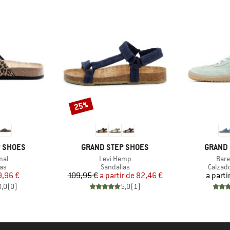
25%
Descuento
MARCA
MARCA
P SHOES
GRAND STEP SHOES
GRAND 
Artículo
Artíc
mal
Levi Hemp
Bare
t group
Product group
Produc
as
Sandalias
Calzad
ecio
ecio reducido
Precio
Precio reducido
9,96 €
109,95 €
a partir de
82,46 €
a parti
0,0
(
0
)
5,0
(
1
)