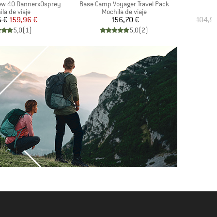
Artículo
ew 40 DannerxOsprey
Base Camp Voyager Travel Pack
uct group
Product group
la de viaje
Mochila de viaje
Precio
Precio reducido
Precio
 €
159,96 €
156,70 €
104,9
5,0
(
1
)
5,0
(
2
)