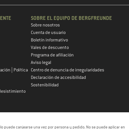
IENTE
SOBRE EL EQUIPO DE BERGFREUNDE
Sobre nosotros
Cuenta de usuario
Boletín informativo
Vales de descuento
Programa de afiliación
Aviso legal
|
tación
Política
Centro de denuncia de irregularidades
Declaración de accesibilidad
Sostenibilidad
desistimiento
solo puede canjearse una vez por persona y pedido. No se puede aplicar en