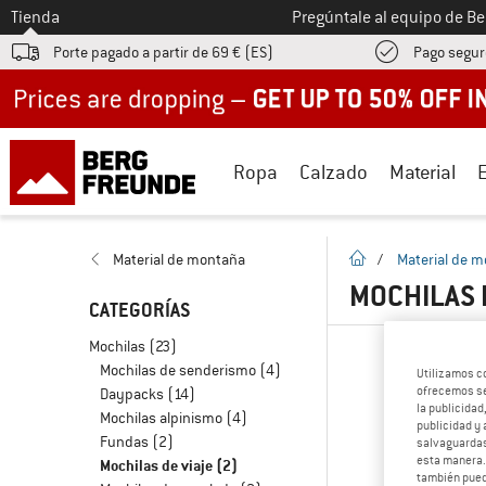
A la
Tienda
Pregúntale al equipo de B
Porte pagado a partir de 69 € (ES)
Pago segur
Up to 50% off now in our summer sale
Ropa
Calzado
Material
la pagina de inicio
Material de montaña
/
Material de 
MOCHILAS D
CATEGORÍAS
Mochilas
(23)
Mochilas de senderismo
(4)
Utilizamos c
ofrecemos ser
Daypacks
(14)
la publicidad
Mochilas alpinismo
(4)
publicidad y 
Fundas
(2)
salvaguardas
esta manera
Mochilas de viaje
(2)
también pued