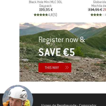
Artículo
Artículo
Black Hole Mini MLC 30L
Globerid
Product group
Product g
Daypack
Mochila de
Precio
Pr
Pr
199,95 €
334,95 €
2
)
4,8
(
5
)
Register now &
SAVE €5
THIS WAY
Jürgen de Bergfreunde - Comprador