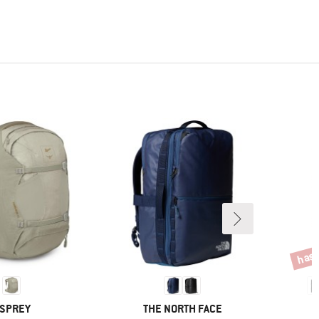
hast
Descu
ARCA
MARCA
SPREY
THE NORTH FACE