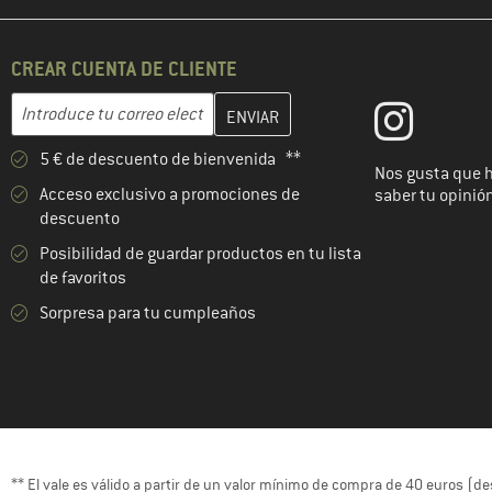
CREAR CUENTA DE CLIENTE
Introduce aquí tu dirección de correo electrónico y crea tu cuenta
Dirección de correo electrónico
5 € de descuento de bienvenida **
Nos gusta que 
Acceso exclusivo a promociones de
saber tu opinió
descuento
Posibilidad de guardar productos en tu lista
de favoritos
Sorpresa para tu cumpleaños
** El vale es válido a partir de un valor mínimo de compra de 40 euros (d