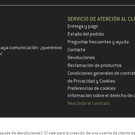
SERVICIO DE ATENCIÓN AL CL
Entrega y pago
 de cliente en el siguiente paso
Estado del pedido
Preguntas frecuentes y ayuda
haya comunicación: ¡queremos
Contacto
n!
Devoluciones
Reclamación de productos
Condiciones generales de contra
de Privacidad y Cookies
Preferencias de cookies
Información sobre el derecho de 
Rescindir el contrato
espués de devoluciones). El vale para la creación de una cuenta de cliente 