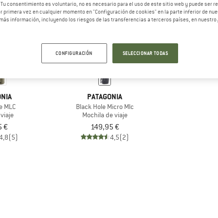
 Tu consentimiento es voluntario, no es necesario para el uso de este sitio web y puede ser 
 primera vez en cualquier momento en "Configuración de cookies" en la parte inferior de nues
más información, incluyendo los riesgos de las transferencias a terceros países, en nuestro
CONFIGURACIÓN
SELECCIONAR TODAS
NIA
PATAGONIA
le MLC
Black Hole Micro Mlc
viaje
Mochila de viaje
5 €
149,95 €
4,8
(5)
4,5
(2)