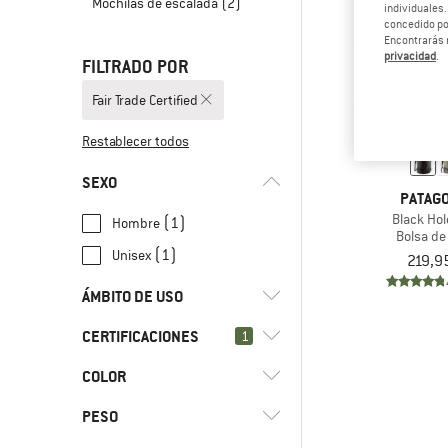
Mochilas de escalada
(2)
individuales.
concedido por
Encontrarás 
privacidad
.
FILTRADO POR
Fair Trade Certified
Restablecer todos
SEXO
PATAGO
Black Ho
(1)
Hombre
Bolsa de 
(1)
Unisex
219,9
ÁMBITO DE USO
CERTIFICACIONES
(2)
1
Ocio
(2)
Uso diario
COLOR
(2)
Fair Trade Certified
(2)
Viaje
(31)
bluesign APPROVED
PESO
(16)
bluesign PRODUCT