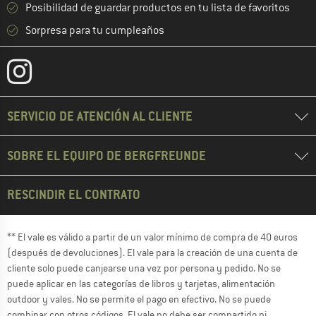
Posibilidad de guardar productos en tu lista de favoritos
Sorpresa para tu cumpleaños
SERVICIO DE ATENCIÓN AL CLIENTE
SOBRE EL EQUIPO DE BERGFREUNDE
RESCINDIR EL CONTRATO
** El vale es válido a partir de un valor mínimo de compra de 40 euros
(después de devoluciones). El vale para la creación de una cuenta de
cliente solo puede canjearse una vez por persona y pedido. No se
puede aplicar en las categorías de libros y tarjetas, alimentación
outdoor y vales. No se permite el pago en efectivo. No se puede
combinar con otros códigos. El vale no debe ser compartido ni