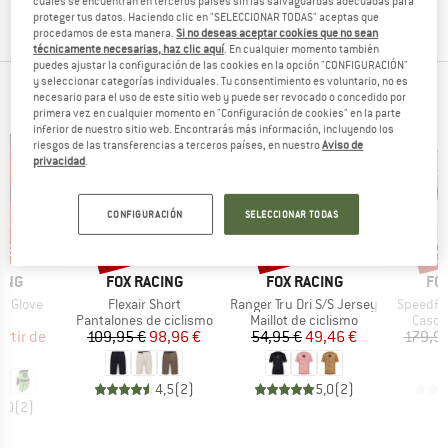
cuales se encuentran en terceros países sin las salvaguardas adecuadas para
menos filtros.
proteger tus datos. Haciendo clic en "SELECCIONAR TODAS" aceptas que
procedamos de esta manera.
Si no deseas aceptar cookies que no sean
técnicamente necesarias, haz clic aquí
. En cualquier momento también
puedes ajustar la configuración de las cookies en la opción "CONFIGURACIÓN"
y seleccionar categorías individuales. Tu consentimiento es voluntario, no es
PRODUCTOS TOP DE TUS MARCAS FAVORITAS
necesario para el uso de este sitio web y puede ser revocado o concedido por
primera vez en cualquier momento en "Configuración de cookies" en la parte
inferior de nuestro sitio web. Encontrarás más información, incluyendo los
riesgos de las transferencias a terceros países, en nuestro
Aviso de
privacidad
.
CONFIGURACIÓN
SELECCIONAR TODAS
n 30%
10%
10%
20
o
Descuento
Descuento
Desc
MARCA
MARCA
MA
ING
FOX RACING
FOX RACING
FO
Artículo
Artículo
Artículo
w Glove
Flexair Short
Ranger Tru Dri S/S Jersey
Speedfr
t group
Product group
Product group
Produ
es
Pantalones de ciclismo
Maillot de ciclismo
Casco
ecio
ecio reducido
Precio
Precio reducido
Precio
Precio reducido
artir de
109,95 €
98,96 €
54,95 €
49,46 €
179,95
 €
4,5
(
2
)
5,0
(
2
)
5,0
(
2
)