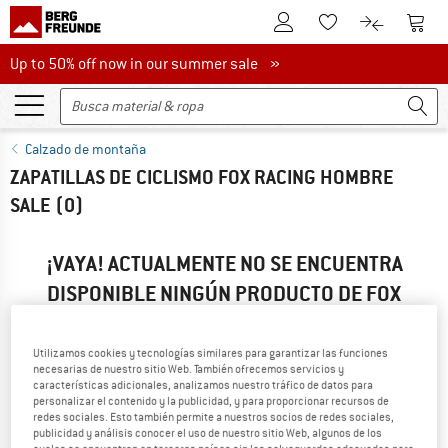
A la cuenta de cliente
A la 
A la lista de favori
A la compar
Up to 50% off now in our summer sale
Up to 50% off now in our summer sale »
Calzado de montaña
ZAPATILLAS DE CICLISMO FOX RACING HOMBRE
SALE
(0)
¡VAYA! ACTUALMENTE NO SE ENCUENTRA
DISPONIBLE NINGÚN PRODUCTO DE FOX
RACING...
... pero podemos ofrecerte alternativas. Para que puedas
Utilizamos cookies y tecnologías similares para garantizar las funciones
encontrarlas rápido, puedes recurrir a una de las siguientes
necesarias de nuestro sitio Web. También ofrecemos servicios y
características adicionales, analizamos nuestro tráfico de datos para
opciones:
personalizar el contenido y la publicidad, y para proporcionar recursos de
redes sociales. Esto también permite a nuestros socios de redes sociales,
» Vuelve a la página anterior
y busca de nuevo empleando
publicidad y análisis conocer el uso de nuestro sitio Web, algunos de los