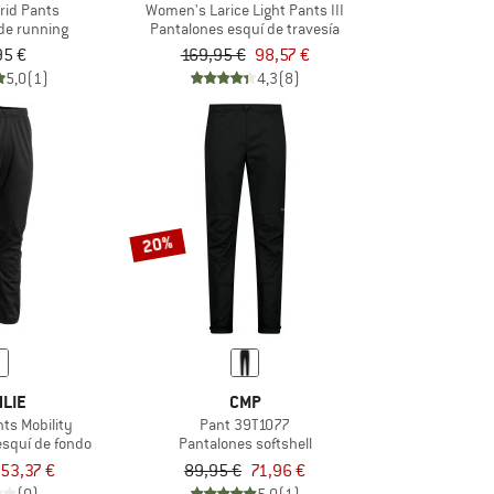
rid Pants
Women's Larice Light Pants III
de running
Pantalones esquí de travesía
95 €
169,95 €
98,57 €
5,0
(1)
4,3
(8)
20%
LIE
CMP
ts Mobility
Pant 39T1077
esquí de fondo
Pantalones softshell
53,37 €
89,95 €
71,96 €