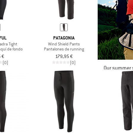
FUL
PATAGONIA
dra Tight
Wind Shield Pants
squí de fondo
Pantalones de running
 €
179,95 €
(0)
(0)
Our summer s