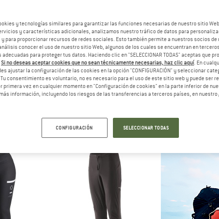
hasta un 60%
ookies y tecnologías similares para garantizar las funciones necesarias de nuestro sitio We
vicios y características adicionales, analizamos nuestro tráfico de datos para personalizar
, y para proporcionar recursos de redes sociales. Esto también permite a nuestros socios de 
análisis conocer el uso de nuestro sitio Web, algunos de los cuales se encuentran en terceros
 adecuadas para proteger tus datos. Haciendo clic en "SELECCIONAR TODAS" aceptas que p
.
Si no deseas aceptar cookies que no sean técnicamente necesarias, haz clic aquí
. En cual
es ajustar la configuración de las cookies en la opción "CONFIGURACIÓN" y seleccionar cate
 Tu consentimiento es voluntario, no es necesario para el uso de este sitio web y puede ser 
 primera vez en cualquier momento en "Configuración de cookies" en la parte inferior de nues
más información, incluyendo los riesgos de las transferencias a terceros países, en nuestro
NIA
TROLLKIDS
DAEH
 Light Bottoms
Girl's Rondane Winter Tights
Tights
bra sintética
Leggings
Pantalones de 
5 €
29,95 €
a partir de 11,98 €
98,9
CONFIGURACIÓN
SELECCIONAR TODAS
(0)
4,5
(4)