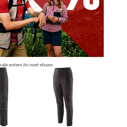
ale enters its next phase
NOW UP TO 50% OFF
TO THE SALE