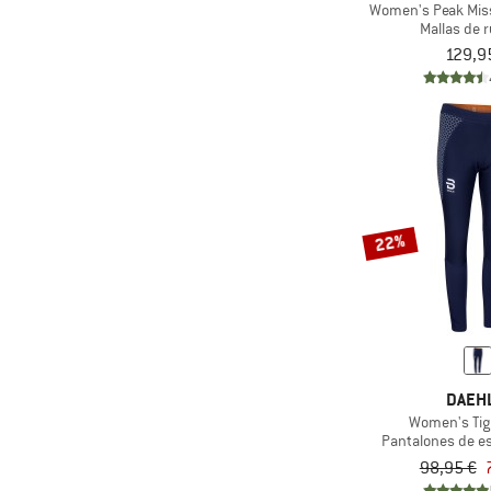
Women's Peak Miss
(1)
super.natural
Mallas de 
129,9
(4)
Swix
(2)
Trollkids
(1)
Vaude
(4)
Ziener
22%
DAEH
Women's Tig
Pantalones de e
98,95 €