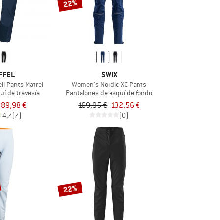
22%
FFEL
SWIX
ll Pants Matrei
Women's Nordic XC Pants
uí de travesía
Pantalones de esquí de fondo
89,98 €
169,95 €
132,56 €
4,7
(7)
(0)
22%