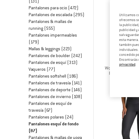
(131)
Pantalones para ocio
(472)
Pantalones de escalada
(295)
Utilizamos c
ofrecemos ser
Pantalones & mallas de
la publicidad
running
(555)
publicidad y 
Pantalones impermeables
salvaguardas
esta manera
(179)
también pued
Mallas & leggings
(223)
individuales.
concedido por
Pantalones de boulder
(242)
Encontrarás 
PATAGO
Pantalones de esquí
(313)
privacidad
.
Women's Nano-Air
Vaqueros
(77)
Pantalones de fi
Pantalones softshell
(186)
249,9
Pantalones de travesía
(141)
Pantalones de deporte
(146)
Pantalones de invierno
(108)
Pantalones de esquí de
travesía
(67)
Pantalones polares
(24)
Pantalones esquí de fondo
(87)
Pantalones & mallas de yoga