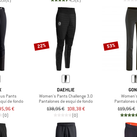
5,0
(2)
4,5
(2)
22%
53%
X
DAEHLIE
GON
us Pants
Women's Pants Challenge 3.0
Women's
squí de fondo
Pantalones de esquí de fondo
Pantalones 
95,96 €
138,95 €
108,38 €
119,95 €
(0)
(0)