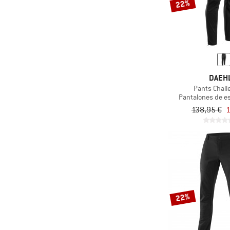
22%
DAEH
Pants Chall
Pantalones de e
138,95 €
1
22%