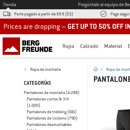
A la
Tienda
Pregúntale al equipo de B
Porte pagado a partir de 69 € (ES)
Pago segur
Up to 50% off now in our summer sale
Ropa
Calzado
Material
la pagina de inicio
Ropa de montaña
/
Ropa de mon
PANTALONE
CATEGORÍAS
Pantalones de montaña
(4.288)
Pantalones cortos & 3/4
(1.000)
Pantalones de trekking
(616)
Pantalones de ciclismo
(790)
Pantalones desmontables