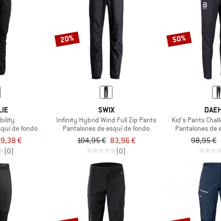
20%
50%
LIE
SWIX
DAEH
ility
Infinity Hybrid Wind Full Zip Pants
Kid's Pants Chal
squí de fondo
Pantalones de esquí de fondo
Pantalones de 
9,38 €
104,95 €
83,96 €
98,95 €
(0)
(0)