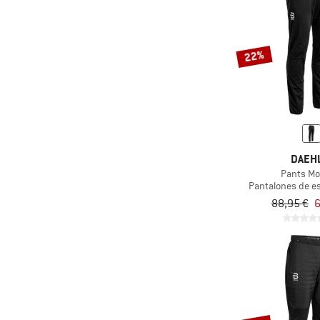
22%
DAEH
Pants Mob
Pantalones de e
88,95 €
6