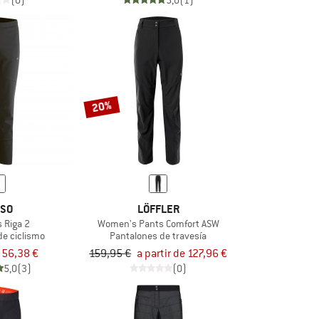
(0)
5,0
(1)
20%
SO
LÖFFLER
 Riga 2
Women's Pants Comfort ASW
de ciclismo
Pantalones de travesía
56,38 €
159,95 €
a partir de 127,96 €
5,0
(3)
(0)