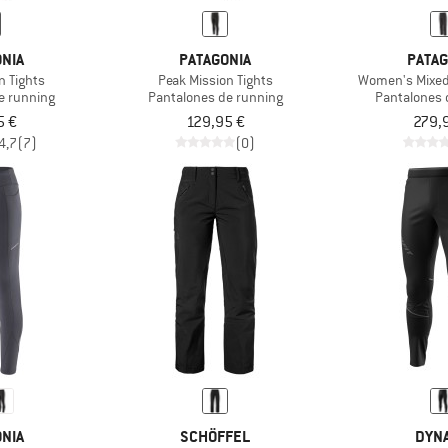
NIA
PATAGONIA
PATAG
n Tights
Peak Mission Tights
Women's Mixed
e running
Pantalones de running
Pantalones 
5 €
129,95 €
279,
4,7
(7)
(0)
NIA
SCHÖFFEL
DYNA