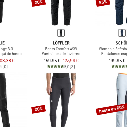
20%
55%
LIE
LÖFFLER
SCHÖ
enge 3.0
Pants Comfort ASW
Women's Softshe
squí de fondo
Pantalones de invierno
Pantalones esq
08,38 €
159,95 €
127,96 €
199,95 €
(0)
5,0
(2)
hasta un 60%
20%