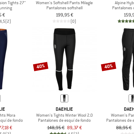
ion Tights 27''
Women's Softshell Pants Milagle
Alpine Hyb
running
Pantalones softshell
Pantalones 
5 €
199,95 €
159,
4,5
(2)
(0)
40%
40%
LIE
DAEHLIE
DAEH
hts Mora
Women's Tights Winter Wool 2.0
Women's Pan
squí de fondo
Pantalones de esquí de fondo
Pantalones de 
77,18 €
148,95 €
89,37 €
88,95 €