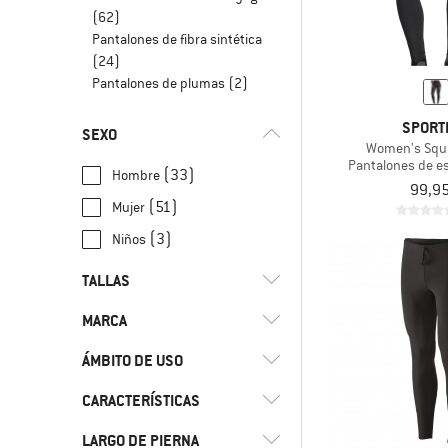
(62)
Pantalones de fibra sintética
(24)
Pantalones de plumas
(2)
SPORT
SEXO
Women's Squa
Pantalones de e
(33)
Hombre
99,95
(51)
Mujer
(3)
Niños
TALLAS
MARCA
104
110
116
122
128
ÁMBITO DE USO
140
152
164
176
3XL
CARACTERÍSTICAS
(3)
Alpinismo
4XL
92
L
M
S
(2)
Carrera por carretera
(2)
adidas Terrex
LARGO DE PIERNA
(25)
Aislante