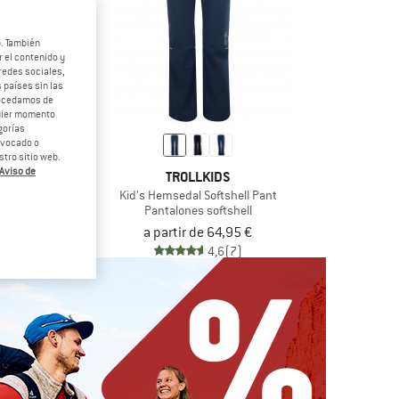
b. También
 el contenido y
redes sociales,
 países sin las
rocedamos de
quier momento
gorías
revocado o
tro sitio web.
Aviso de
LIE
TROLLKIDS
 Mora
Kid's Hemsedal Softshell Pant
esquí de fondo
Pantalones softshell
5 €
a partir de 64,95 €
4,0
(4)
4,6
(7)