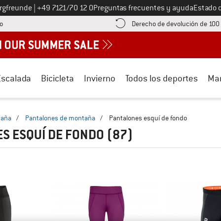
Llámenos al
ergfreunde
|
+49 7121/70 12 0
Preguntas frecuentes y ayuda
Estado 
¡encuentre información sobre el pago aquí! Se abre en una ventana de inf
o
Derecho de devolución de 100
Escalada
Bicicleta
Invierno
Todos los deportes
Ma
taña
/
Pantalones de montaña
/
Pantalones esquí de fondo
S ESQUÍ DE FONDO
(87)