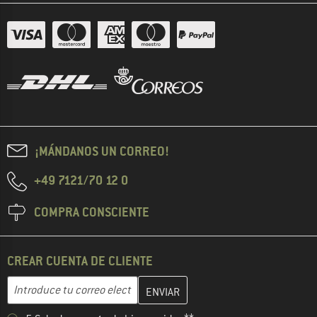
¡MÁNDANOS UN CORREO!
+49 7121/70 12 0
COMPRA CONSCIENTE
CREAR CUENTA DE CLIENTE
Introduce aquí tu dirección de correo electrónico y crea tu cuenta
Dirección de correo electrónico