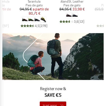
Artículo
Artículo
A
rantula
Tarantula
ÅlandSt. Leather
S
group
Product group
Product group
Pro
gato
Pies de gato
Pies de gato
Pie
ecio
ecio reducido
Precio
Precio reducido
Precio
Precio reducido
artir de
94,95 €
a partir de
84,95 €
33,98 €
159,95
 €
80,71 €
1
3,6
(
13
)
,5
(
97
)
4,5
(
278
)
Register now &
SAVE €5