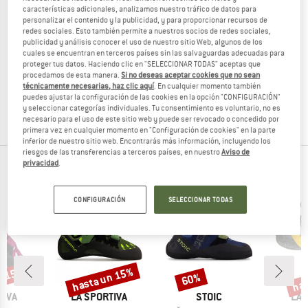
características adicionales, analizamos nuestro tráfico de datos para
personalizar el contenido y la publicidad, y para proporcionar recursos de
redes sociales. Esto también permite a nuestros socios de redes sociales,
publicidad y análisis conocer el uso de nuestro sitio Web, algunos de los
cuales se encuentran en terceros países sin las salvaguardas adecuadas para
SCARPA
proteger tus datos. Haciendo clic en "SELECCIONAR TODAS" aceptas que
Kid's Piki J
procedamos de esta manera.
Si no deseas aceptar cookies que no sean
Pies de gato
técnicamente necesarias, haz clic aquí
. En cualquier momento también
59,95 €
53,96 €
puedes ajustar la configuración de las cookies en la opción "CONFIGURACIÓN"
y seleccionar categorías individuales. Tu consentimiento es voluntario, no es
4,5
(10)
necesario para el uso de este sitio web y puede ser revocado o concedido por
primera vez en cualquier momento en "Configuración de cookies" en la parte
inferior de nuestro sitio web. Encontrarás más información, incluyendo los
riesgos de las transferencias a terceros países, en nuestro
Aviso de
privacidad
.
PRODUCTOS TOP DE TUS MARCAS FAVORITAS
CONFIGURACIÓN
SELECCIONAR TODAS
n 15%
hasta un 15%
has
60%
o
Descuento
Descuento
Desc
MARCA
MARCA
MA
TIVA
LA SPORTIVA
STOIC
LA 