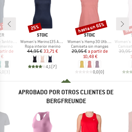
n 25%
hasta un 65%
has
25%
o
Descuento
Descuento
Desc
MARCA
MARCA
ER
STOIC
STOIC
Artículo
Artículo
Artículo
erino-Tencel
Women's Merino135 AnebySt. Tank
Women's Hemp30 UtbySt. Tank
Women's Hemp15
up
Product group
Product group
Product
 merino
Ropa interior merino
Camiseta sin mangas
Camiset
ecio
ecio reducido
Precio
Precio reducido
Precio
Precio reducido
artir de
44,95 €
33,71 €
29,95 €
a partir de
39,95 
 €
10,48 €
1
4,1
(
7
)
5,0
(
3
)
0,0
(
0
)
APROBADO POR OTROS CLIENTES DE
BERGFREUNDE