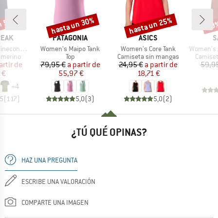
n 55%
hasta un 30%
hasta un 25%
30
o
Descuento
Descuento
Desc
MARCA
MARCA
M
PEAK
PATAGONIA
ASICS
S
Artículo
Artículo
Artículo
 II T-Shirt
Women's Maipo Tank
Women's Core Tank
Women's Agne
up
Product group
Product group
Product
 merino
Top
Camiseta sin mangas
Camiset
ecio
ecio reducido
Precio
Precio reducido
Precio
Precio reducido
artir de
79,95 €
a partir de
24,95 €
a partir de
59,9
 €
55,97 €
18,71 €
+
4
,5
(
117
)
5,0
(
3
)
5,0
(
2
)
¿TÚ QUÉ OPINAS?
HAZ UNA PREGUNTA
ESCRIBE UNA VALORACIÓN
COMPARTE UNA IMAGEN