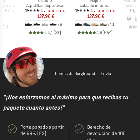
Artículo
Artículo
Artículo
. 2P
Cloud 6
Mojito
Women's 
Product group
Product group
Product 
 personas
Zapatillas deportivas
Calzado informal
Parte sup
ecio
ecio reducido
Precio
Precio reducido
Precio
Precio reducido
64,97 €
159,95 €
a partir de
159,95 €
a partir de
49,95
127,96 €
127,96 €
+
8
+
10
4,0
(
1
)
4,1
(
23
)
4,8
(
657
)
Thomas de Bergfreunde - Envío
"¡Nos esforzamos al máximo para que recibas tu
paquete cuanto antes!"
Porte pagado a partir
Derecho de
de 69 € (ES)
devolución de 100
días