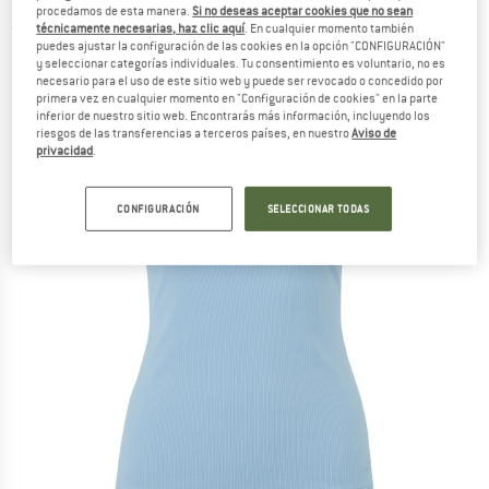
procedamos de esta manera.
Si no deseas aceptar cookies que no sean
(0)
técnicamente necesarias, haz clic aquí
. En cualquier momento también
puedes ajustar la configuración de las cookies en la opción "CONFIGURACIÓN"
y seleccionar categorías individuales. Tu consentimiento es voluntario, no es
necesario para el uso de este sitio web y puede ser revocado o concedido por
primera vez en cualquier momento en "Configuración de cookies" en la parte
inferior de nuestro sitio web. Encontrarás más información, incluyendo los
riesgos de las transferencias a terceros países, en nuestro
Aviso de
privacidad
.
CONFIGURACIÓN
SELECCIONAR TODAS