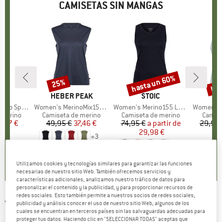
CAMISETAS SIN MANGAS
hasta un 60%
has
25%
to
Descuento
Descuento
Des
CA
C
MARCA
HEBER PEAK
MARCA
STOIC
kenSt. Tank
Artículo
Women's MerinoMix150 PineconeHe. Loose Tank
Artículo
Women's Merino155 LaholmSt. Tank
Artículo
Women's Performanc
up
 merino
Product group
Camiseta de merino
Product group
Camiseta de merino
Produc
Camise
ecio
ecio reducido
1,97 €
49,95 €
Precio
Precio reducido
37,46 €
74,95 €
a partir de
Precio
Precio reducido
29,95 
29,98 €
1
+
3
+
2
5,0
(
1
)
4,8
(
10
)
4,9
(
20
)
Utilizamos cookies y tecnologías similares para garantizar las funciones
necesarias de nuestro sitio Web. También ofrecemos servicios y
características adicionales, analizamos nuestro tráfico de datos para
personalizar el contenido y la publicidad, y para proporcionar recursos de
redes sociales. Esto también permite a nuestros socios de redes sociales,
VENICE BEACH
-
Women's Brenda Drytivity
publicidad y análisis conocer el uso de nuestro sitio Web, algunos de los
cuales se encuentran en terceros países sin las salvaguardas adecuadas para
Rib Tank Top
proteger tus datos. Haciendo clic en "SELECCIONAR TODAS" aceptas que