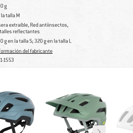
0 g
 la talla M
sera extraíble, Red antiinsectos,
talles reflectantes
0 g en la talla S; 320 g en la talla L
formación del fabricante
1-1553