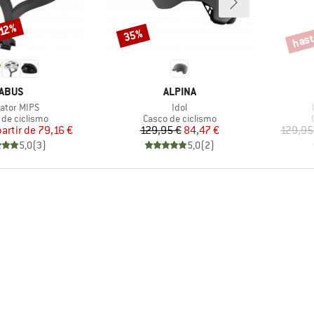
hast
 12%
35%
Descuento
Descu
MARCA
MARCA
ABUS
ALPINA
culo
Artículo
ator MIPS
Idol
ct group
Product group
 de ciclismo
Casco de ciclismo
Precio
Precio reducido
Precio
Precio reducido
partir de
79,16 €
129,95 €
84,47 €
129,95
5,0
(
3
)
5,0
(
2
)