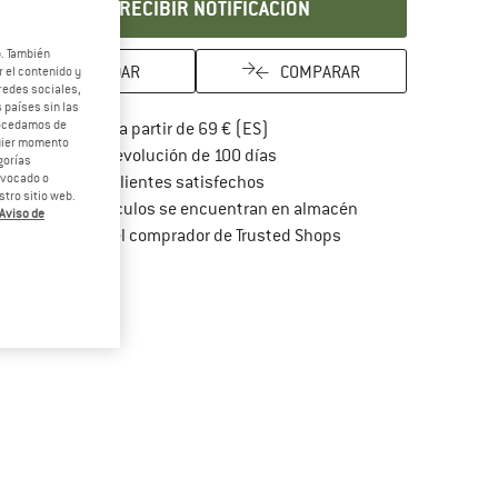
RECIBIR NOTIFICACIÓN
b. También
GUARDAR
COMPARAR
 el contenido y
redes sociales,
 países sin las
rocedamos de
¡encuentre más información so
Porte pagado a partir de 69 € (ES)
quier momento
vaya a la política de devoluc
Derecho de devolución de 100 días
gorías
revocado o
> 4 000 000 clientes satisfechos
tro sitio web.
Todos los artículos se encuentran en almacén
Aviso de
¡toda la información 
Protección del comprador de Trusted Shops