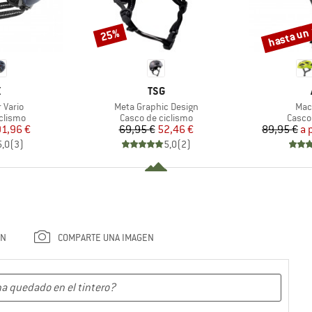
hasta un
25%
Descuento
Descuento
CA
MARCA
X
TSG
Artículo
Artí
r Vario
Meta Graphic Design
Mac
oup
Product group
Produ
clismo
Casco de ciclismo
Casco
ecio
ecio reducido
Precio
Precio reducido
91,96 €
69,95 €
52,46 €
89,95 €
a 
5,0
(
3
)
5,0
(
2
)
ÓN
COMPARTE UNA IMAGEN