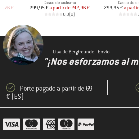
Product group
Product gr
o
Casco de ciclismo
Casco de ci
reducido
Precio
Precio reducido
Pr
Pr
96,76 €
299,95 €
a partir de
242,96 €
299,95 €
a partir
)
0,0
(
0
)
Lisa de Bergfreunde - Envío
"¡Nos esforzamos al m
Porte pagado a partir de 69
€ (ES)