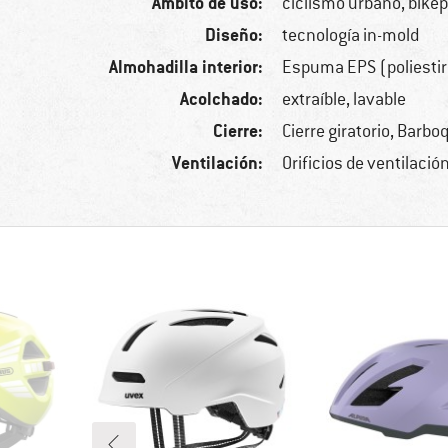
Ámbito de uso:
ciclismo urbano, bike
Diseño:
tecnología in-mold
Almohadilla interior:
Espuma EPS (poliesti
Acolchado:
extraíble, lavable
Cierre:
Cierre giratorio, Barbo
Ventilación:
Orificios de ventilació