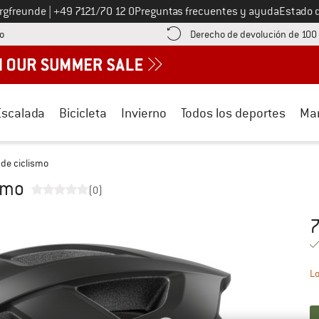
Llámenos al
ergfreunde
|
+49 7121/70 12 0
Preguntas frecuentes y ayuda
Estado 
¡encuentre información sobre el pago aquí! Se abre en una ventana de inf
o
Derecho de devolución de 100
Escalada
Bicicleta
Invierno
Todos los deportes
Ma
 de ciclismo
ismo
(0)
7
Pr
Lo