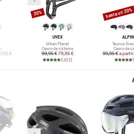
hasta un 20%
20%
Descuento
Descuento
1
MARCA
MARC
UVEX
ALPIN
Artículo
Artículo
Urban Planet
Taunus Grav
Product group
Product gr
o
Casco de ciclismo
Casco de ci
reducido
Precio
Precio reducido
Pr
Pr
7,96 €
99,95 €
79,96 €
99,95 €
a partir
)
5,0
(
3
)