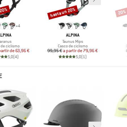
 20%
hasta un 20%
20%
Descuento
Descu
+
4
MARCA
MARCA
ALPINA
ALPINA
rtículo
Artículo
aranus
Taunus Mips
ct group
Product group
 de ciclismo
Casco de ciclismo
Precio
Precio reducido
Precio
Precio reducido
partir de
63,96 €
99,95 €
a partir de
79,96 €
5,0
(
4
)
5,0
(
1
)
E