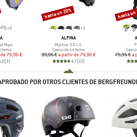
hasta un 20%
hasta un
Descuento
Descuento
+
2
+
1
A
MARCA
A
ALPINA
Artículo
A
el Mips
Mythos 3.0 L.E.
P
oup
Product group
Produ
clismo
Casco de ciclismo
Casco
ecio
ecio reducido
Precio
Precio reducido
 de
79,96 €
99,95 €
a partir de
79,96 €
79,95 €
a 
5,0
(
3
)
4,7
(
13
)
APROBADO POR OTROS CLIENTES DE BERGFREUND