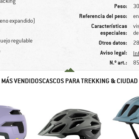
packing
Peso:
30
Referencia del peso:
en
reno expandido)
Características
vi
especiales:
de
quejo regulable
Otros datos:
28
n
Aviso legal:
In
N.º art.:
85
MÁS VENDIDOSCASCOS PARA TREKKING & CIUDAD