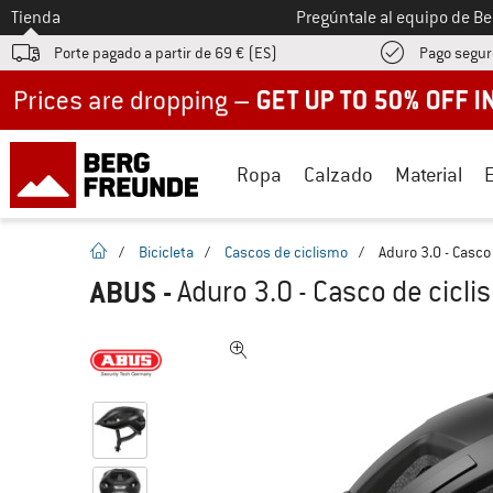
A la
Tienda
Pregúntale al equipo de B
Porte pagado a partir de 69 € (ES)
Pago segur
Up to 50% off now in our summer sale
Ropa
Calzado
Material
la pagina de inicio
/
Bicicleta
/
Cascos de ciclismo
/
Aduro 3.0 - Casco
ABUS
-
Aduro 3.0 - Casco de cicl