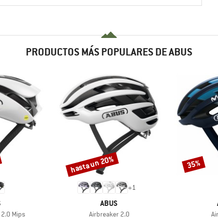
PRODUCTOS MÁS POPULARES DE ABUS
hasta un 20%
35%
Descuento
Descuento
+
1
CA
MARCA
S
ABUS
Artículo
Ar
2.0 Mips
Airbreaker 2.0
Ai