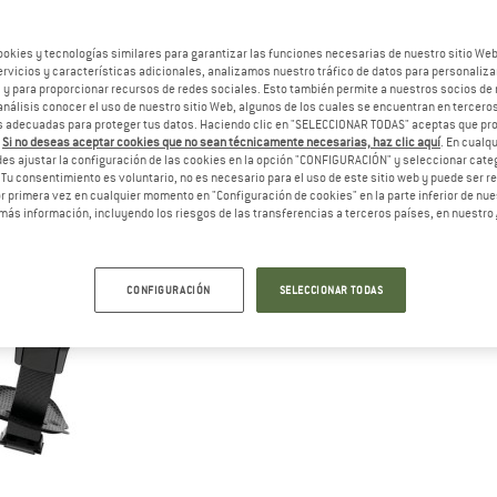
ookies y tecnologías similares para garantizar las funciones necesarias de nuestro sitio We
vicios y características adicionales, analizamos nuestro tráfico de datos para personalizar
, y para proporcionar recursos de redes sociales. Esto también permite a nuestros socios de 
análisis conocer el uso de nuestro sitio Web, algunos de los cuales se encuentran en terceros
 adecuadas para proteger tus datos. Haciendo clic en "SELECCIONAR TODAS" aceptas que p
.
Si no deseas aceptar cookies que no sean técnicamente necesarias, haz clic aquí
. En cual
es ajustar la configuración de las cookies en la opción "CONFIGURACIÓN" y seleccionar cate
 Tu consentimiento es voluntario, no es necesario para el uso de este sitio web y puede ser 
 primera vez en cualquier momento en "Configuración de cookies" en la parte inferior de nues
más información, incluyendo los riesgos de las transferencias a terceros países, en nuestro
CONFIGURACIÓN
SELECCIONAR TODAS