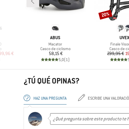
20%
Descuento
6
MARCA
MAR
ABUS
UVE
Artículo
Artículo
0
Macator
Finale Viso
Product group
Product gr
o
Casco de ciclismo
Casco de ci
reducido
Precio
Pr
Pr
99,96 €
58,15 €
239,95 €
1
)
5,0
(
1
)
¿TÚ QUÉ OPINAS?
HAZ UNA PREGUNTA
ESCRIBE UNA VALORACI