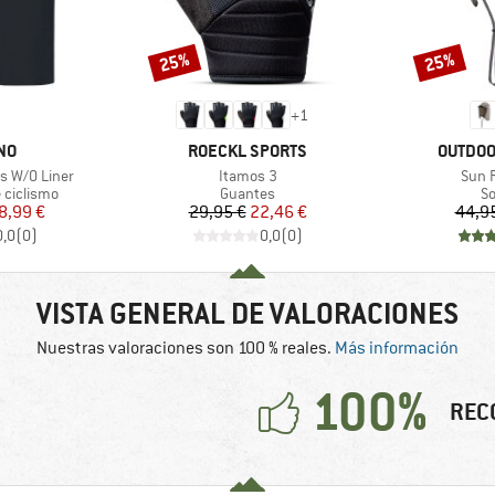
25%
25%
Descuento
Descuento
+
1
MARCA
MARCA
NO
ROECKL SPORTS
OUTDOO
Artículo
Artíc
s W/O Liner
Itamos 3
Sun 
p
Product group
Pr
 ciclismo
Guantes
S
ecio
ecio reducido
Precio
Precio reducido
8,99 €
29,95 €
22,46 €
44,9
0,0
(
0
)
0,0
(
0
)
VISTA GENERAL DE VALORACIONES
Nuestras valoraciones son 100 % reales.
Más información
100%
REC