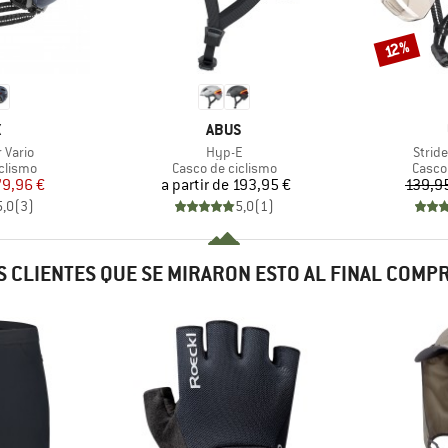
Descuento
12%
CA
MARCA
X
ABUS
Artículo
Artícu
r Vario
Hyp-E
Stride
oup
Product group
Produ
clismo
Casco de ciclismo
Casco
ecio
ecio reducido
Precio
79,96 €
a partir de
193,95 €
139,9
5,0
(
3
)
5,0
(
1
)
 CLIENTES QUE SE MIRARON ESTO AL FINAL COM