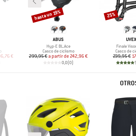
hasta un 19%
25%
Descuento
Descuento
MARCA
MAR
ABUS
UVE
Artículo
Artículo
Hyp-E BL.Ace
Finale Viso
Product group
Product gr
o
Casco de ciclismo
Casco de ci
reducido
Precio
Precio reducido
Pr
Pr
96,76 €
299,95 €
a partir de
242,96 €
239,95 €
1
)
0,0
(
0
)
OTROS