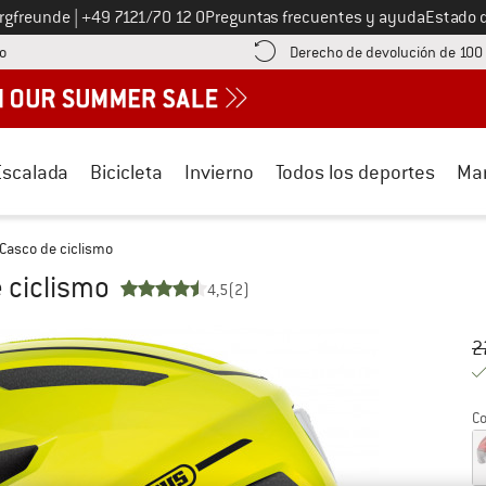
Llámenos al
ergfreunde
|
+49 7121/70 12 0
Preguntas frecuentes y ayuda
Estado 
¡encuentre información sobre el pago aquí! Se abre en una ventana de inf
o
Derecho de devolución de 100
Escalada
Bicicleta
Invierno
Todos los deportes
Ma
 Casco de ciclismo
e ciclismo
4,5
(2)
Pr
Pr
2
Co