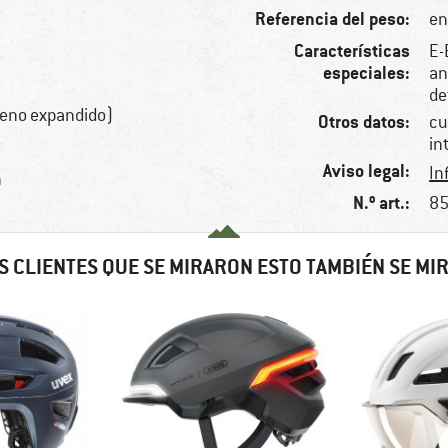
Referencia del peso:
en
Características
E-
especiales:
an
de
reno expandido)
Otros datos:
cu
in
Aviso legal:
In
n
N.º art.:
85
S CLIENTES QUE SE MIRARON ESTO TAMBIÉN SE MI