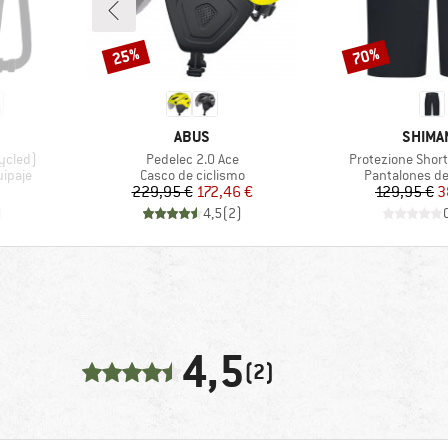
25%
70%
Descuento
Descuento
MARCA
MARCA
ABUS
SHIMA
Artículo
Artículo
ycled)
Pedelec 2.0 Ace
Protezione Short
Product group
Product grou
uipaje
Casco de ciclismo
Pantalones de
Precio
Precio reducido
Pr
Pr
229,95 €
172,46 €
129,95 €
3
)
4,5
(
2
)
4,5
(2)