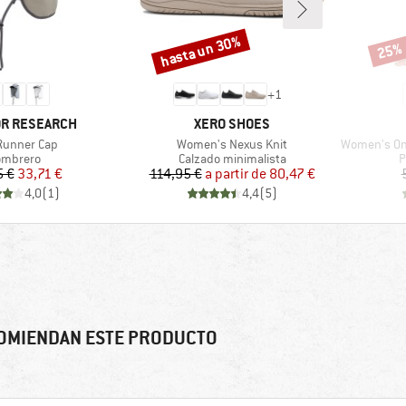
hasta un 30%
25%
Descuento
Descu
+
1
MARCA
R RESEARCH
XERO SHOES
ulo
Artículo
Artículo
Runner Cap
Women's Nexus Knit
Women's On The
oduct group
Product group
P
ombrero
Calzado minimalista
P
Precio
Precio reducido
Precio
Precio reducido
5 €
33,71 €
114,95 €
a partir de
80,47 €
4,0
(
1
)
4,4
(
5
)
OMIENDAN ESTE PRODUCTO