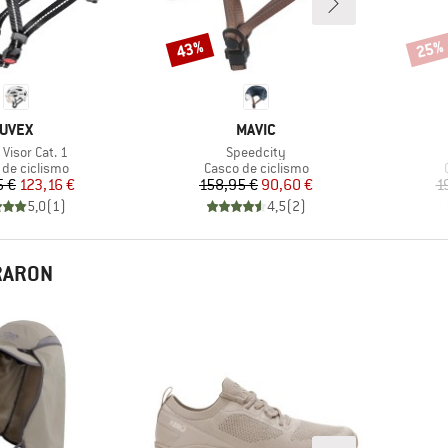
43%
25%
Descuento
Descu
MARCA
MARCA
UVEX
MAVIC
lo
Artículo
 Visor Cat. 1
Speedcity
ct group
Product group
 de ciclismo
Casco de ciclismo
Precio
Precio reducido
Precio
Precio reducido
5 €
123,16 €
158,95 €
90,60 €
1
5,0
(
1
)
4,5
(
2
)
PRARON