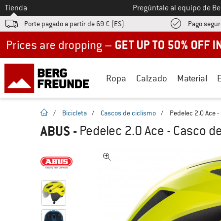
A la
Tienda
Pregúntale al equipo de B
Porte pagado a partir de 69 € (ES)
Pago segur
Up to 50% off now in our summer sale
Ropa
Calzado
Material
la pagina de inicio
/
Bicicleta
/
Cascos de ciclismo
/
Pedelec 2.0 Ace -
ABUS
-
Pedelec 2.0 Ace - Casco d