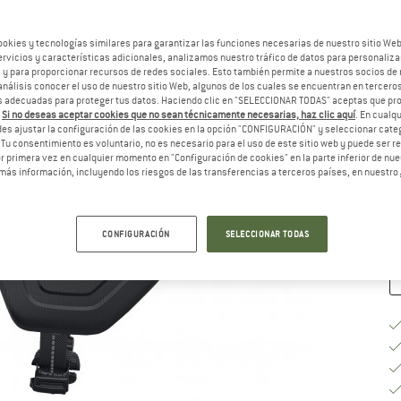
ookies y tecnologías similares para garantizar las funciones necesarias de nuestro sitio We
vicios y características adicionales, analizamos nuestro tráfico de datos para personalizar
, y para proporcionar recursos de redes sociales. Esto también permite a nuestros socios de 
análisis conocer el uso de nuestro sitio Web, algunos de los cuales se encuentran en terceros
El
 adecuadas para proteger tus datos. Haciendo clic en "SELECCIONAR TODAS" aceptas que p
.
Si no deseas aceptar cookies que no sean técnicamente necesarias, haz clic aquí
. En cual
es ajustar la configuración de las cookies en la opción "CONFIGURACIÓN" y seleccionar cate
 Tu consentimiento es voluntario, no es necesario para el uso de este sitio web y puede ser 
 primera vez en cualquier momento en "Configuración de cookies" en la parte inferior de nues
Pl
más información, incluyendo los riesgos de las transferencias a terceros países, en nuestro
Ca
CONFIGURACIÓN
SELECCIONAR TODAS