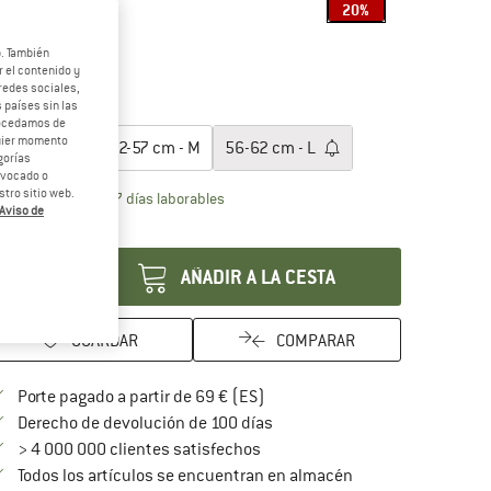
20%
b. También
 el contenido y
20%
redes sociales,
 países sin las
egir talla:
rocedamos de
quier momento
51-55 cm - S
52-57 cm - M
56-62 cm - L
gorías
revocado o
tro sitio web.
El enlace se abre en una ventana de inf
azo de entrega: 5-7 días laborables
Aviso de
ntidad:
AÑADIR A LA CESTA
GUARDAR
COMPARAR
¡encuentre más información so
Porte pagado a partir de 69 € (ES)
vaya a la política de devoluc
Derecho de devolución de 100 días
> 4 000 000 clientes satisfechos
Todos los artículos se encuentran en almacén