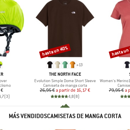
hasta un 40%
hasta un
Descuento
Descuento
+
13
A
MARCA
ER
THE NORTH FACE
Artículo
Artículo
over
Evolution Simple Dome Short Sleeve
Women's Merino155 Laho
oup
Product group
Produc
clismo
Camiseta de manga corta
Camise
ecio
Precio
Precio reducido
 €
26,95 €
a partir de
16,17 €
79,95 €
a 
4,7
(
3
)
4,8
(
8
)
MÁS VENDIDOSCAMISETAS DE MANGA CORTA