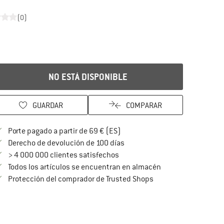
(0)
NO ESTÁ DISPONIBLE
GUARDAR
COMPARAR
¡encuentre más información so
Porte pagado a partir de 69 € (ES)
vaya a la política de devoluc
Derecho de devolución de 100 días
> 4 000 000 clientes satisfechos
Todos los artículos se encuentran en almacén
¡toda la información 
Protección del comprador de Trusted Shops