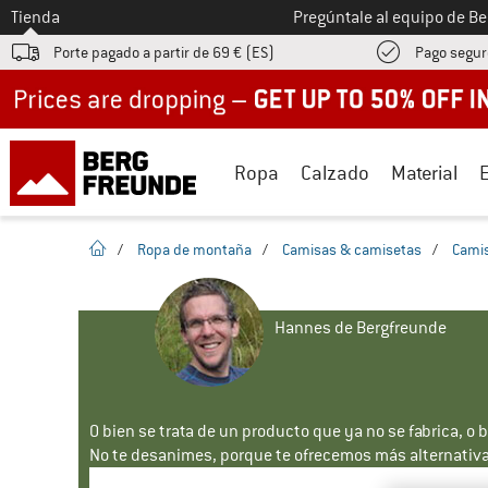
A la
Tienda
Pregúntale al equipo de B
Porte pagado a partir de 69 € (ES)
Pago segur
Up to 50% off now in our summer sale
Ropa
Calzado
Material
la pagina de inicio
/
Ropa de montaña
/
Camisas & camisetas
/
Camis
Hannes de Bergfreunde
O bien se trata de un producto que ya no se fabrica, o 
No te desanimes, porque te ofrecemos más alternativa