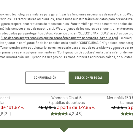
ookies y tecnologías similares para garantizar las funciones necesarias de nuestro sitio We
vicios y características adicionales, analizamos nuestro tráfico de datos para personalizar
, y para proporcionar recursos de redes sociales. Esto también permite a nuestros socios de 
análisis conocer el uso de nuestro sitio Web, algunos de los cuales se encuentran en terceros
 adecuadas para proteger tus datos. Haciendo clic en "SELECCIONAR TODAS" aceptas que p
.
Si no deseas aceptar cookies que no sean técnicamente necesarias, haz clic aquí
. En cual
es ajustar la configuración de las cookies en la opción "CONFIGURACIÓN" y seleccionar cate
 Tu consentimiento es voluntario, no es necesario para el uso de este sitio web y puede ser 
 primera vez en cualquier momento en "Configuración de cookies" en la parte inferior de nues
más información, incluyendo los riesgos de las transferencias a terceros países, en nuestro
hasta un 20%
hasta un
Descuento
Descuent
CONFIGURACIÓN
SELECCIONAR TODAS
+
1
+
10
NIA
MARCA
ON
MA
HEB
Jacket
Artículo
Women's Cloud 6
Artículo
MerinoMix150 P
 group
lar
Product group
Zapatillas deportivas
Produc
Camise
 de
ecio
ecio reducido
101,97 €
159,95 €
a partir de
Precio
Precio reducido
127,96 €
59,95 €
a 
,6
(
71
)
4,7
(
48
)