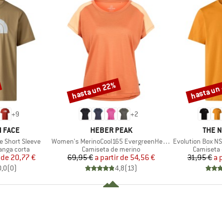
hasta un 22%
hasta un
Descuento
Descuento
+
9
+
2
MARCA
MARC
 FACE
HEBER PEAK
THE 
Artículo
Artículo
e Short Sleeve
Women's MerinoCool165 EvergreenHe. T-Shirt
Evolution Box NS
Product group
Product g
anga corta
Camiseta de merino
Camiseta 
ecio
ecio reducido
Precio
Precio reducido
 de
20,77 €
69,95 €
a partir de
54,56 €
31,95 €
a 
0,0
(
0
)
4,8
(
13
)