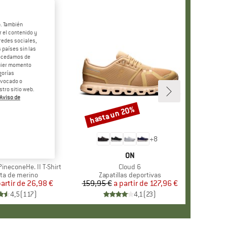
b. También
 el contenido y
redes sociales,
 países sin las
rocedamos de
quier momento
gorías
revocado o
tro sitio web.
Aviso de
 55%
hasta un 20%
o
Descuento
+
4
+
8
RCA
ER PEAK
MARCA
ON
ineconeHe. II T-Shirt
Artículo
Cloud 6
t group
ta de merino
Product group
Zapatillas deportivas
partir de
Precio
Precio reducido
26,98 €
159,95 €
a partir de
Precio
Precio reducido
127,96 €
4,5
(
117
)
4,1
(
23
)