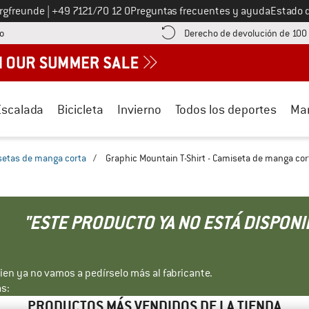
Llámenos al
ergfreunde
|
+49 7121/70 12 0
Preguntas frecuentes y ayuda
Estado 
¡encuentre información sobre el pago aquí! Se abre en una ventana de inf
o
Derecho de devolución de 100
Escalada
Bicicleta
Invierno
Todos los deportes
Ma
etas de manga corta
/
Graphic Mountain T-Shirt - Camiseta de manga cor
"ESTE PRODUCTO YA NO ESTÁ DISPONI
bien ya no vamos a pedírselo más al fabricante.
s:
PRODUCTOS MÁS VENDIDOS DE LA TIENDA