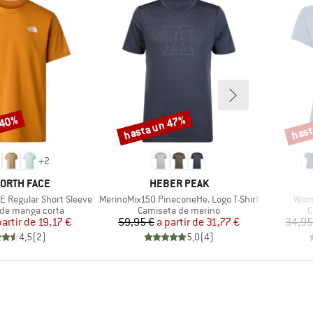
 40%
hasta un 47%
hast
Descuento
Descu
+
2
A
MARCA
NORTH FACE
HEBER PEAK
Artículo
Artíc
E Regular Short Sleeve
MerinoMix150 PineconeHe. Logo T-Shirt
Wome
roup
Product group
P
de manga corta
Camiseta de merino
C
Precio
Precio reducido
Precio
Precio reducido
partir de
19,17 €
59,95 €
a partir de
31,77 €
34,95
4,5
(
2
)
5,0
(
4
)