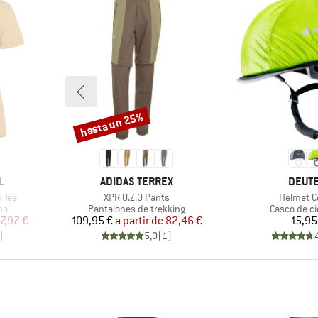
hasta un 25%
Descuento
MARCA
MARC
L
ADIDAS TERREX
DEUT
Artículo
Artículo
 Tee
XPR U.Z.O Pants
Helmet C
Product group
Product gr
no
Pantalones de trekking
Casco de ci
reducido
Precio
Precio reducido
Pr
7,97 €
109,95 €
a partir de
82,46 €
15,95
)
5,0
(
1
)