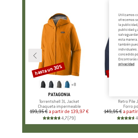
Utilizamos c
ofrecemos ser
la publicidad
publicidad y 
salvaguardas
esta manera
también pued
individuales.
concedido por
Encontrarás 
privacidad
.
hasta un 30%
hasta un 32%
Descuento
Descuento
+
8
MARCA
PATAGONIA
MARCA
PATAGO
Artículo
Torrentshell 3L Jacket
Artículo
Retro Pile 
Product group
Chaqueta impermeable
Product
Forro po
199,95 €
a partir de
Precio
Precio reducido
139,97 €
149,95 €
a partir
Pr
Pr
4,7
(
79
)
4