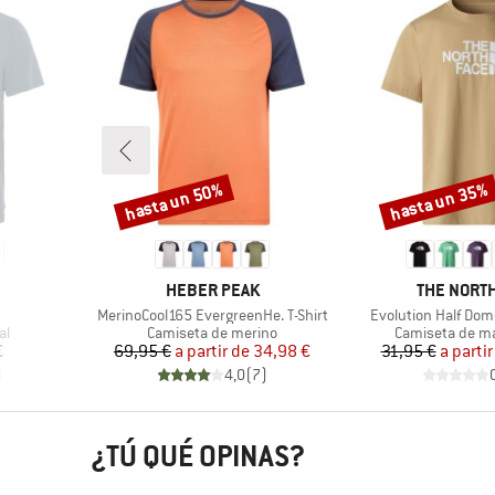
hasta un 50%
hasta un 35%
Descuento
Descuento
MARCA
MARCA
HEBER PEAK
THE NORTH
Artículo
Artículo
MerinoCool165 EvergreenHe. T-Shirt
Evolution Half Dom
Product group
Product group
al
Camiseta de merino
Camiseta de m
reducido
Precio
Precio reducido
Pr
Pr
€
69,95 €
a partir de
34,98 €
31,95 €
a partir
)
4,0
(
7
)
¿TÚ QUÉ OPINAS?