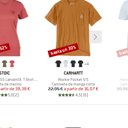
 52%
hasta un 30%
hast
Descuento
Descu
+
4
MARCA
MARCA
STOIC
CARHARTT
Artículo
Artíc
lmSt. T-Shirt Daisy Flower
Workw Pocket S/S
Hemp
t group
Product group
Prod
ta de merino
Camiseta de manga corta
Cami
Precio
Precio reducido
Precio
Precio reducido
partir de
38,38 €
22,95 €
a partir de
16,07 €
39,95
5,0
(
2
)
4,5
(
15
)