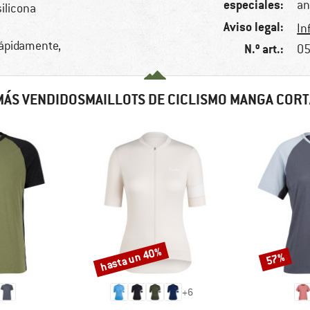
especiales:
an
ilicona
Aviso legal:
In
rápidamente,
N.º art.:
05
MÁS VENDIDOSMAILLOTS DE CICLISMO MANGA CORT
hasta un 40%
57%
Descuento
Descuento
+
6