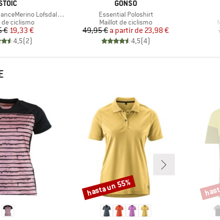
MARCA
MARCA
STOIC
GONSO
Artículo
rino LofsdalenSt. MTB S/S
Essential Poloshirt
ct group
Product group
P
t de ciclismo
Maillot de ciclismo
M
Precio
Precio reducido
Precio
Precio reducido
5 €
19,33 €
49,95 €
a partir de
23,98 €
4,5
(
2
)
4,5
(
4
)
E
hasta un 55%
hast
Descuento
Descu