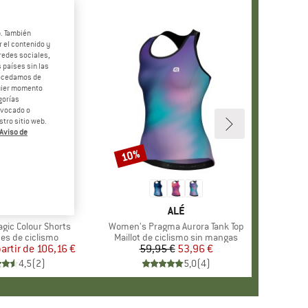
b. También
 el contenido y
redes sociales,
 países sin las
rocedamos de
quier momento
gorías
revocado o
tro sitio web.
Aviso de
 10%
10%
o
Descuento
+
1
MARCA
ALÉ
MARCA
ALÉ
ic Colour Shorts
Artículo
Women's Pragma Aurora Tank Top
 group
es de ciclismo
Product group
Maillot de ciclismo sin mangas
partir de
Precio
Precio reducido
106,16 €
59,95 €
Precio
Precio reducido
53,96 €
4,5
(
2
)
5,0
(
4
)