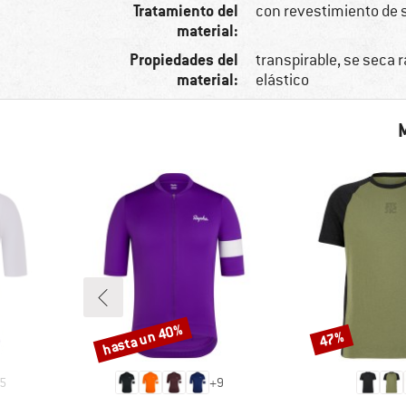
Tratamiento del
con revestimiento de s
material:
Propiedades del
transpirable, se seca 
material:
elástico
hasta un 40%
47%
Descuento
Descuento
5
+
9