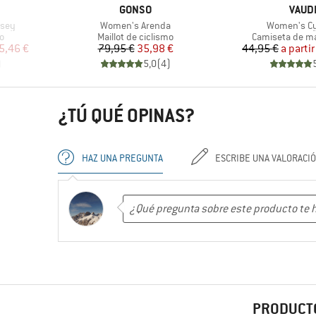
MARCA
MARC
GONSO
VAUD
Artículo
Artículo
rsey
Women's Arenda
Women's Cyc
Product group
Product group
mo
Maillot de ciclismo
Camiseta de m
reducido
Precio
Precio reducido
Pr
Pr
5,46 €
79,95 €
35,98 €
44,95 €
a partir
)
5,0
(
4
)
¿TÚ QUÉ OPINAS?
HAZ UNA PREGUNTA
ESCRIBE UNA VALORACI
PRODUCTO