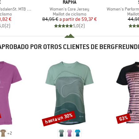
A
MARCA
C
RAPHA
Artículo
Artículo
alenSt. MTB S/S
Women's Core Jersey
Women's PerformanceMe
oup
Product group
Produ
iclismo
Maillot de ciclismo
Maillo
ecio
ecio reducido
Precio
Precio reducido
3,82 €
84,95 €
a partir de
59,37 €
44,9
5,0
(
2
)
5,0
(
2
)
APROBADO POR OTROS CLIENTES DE BERGFREUND
hasta un 30%
63%
Descuento
Descuento
+
2