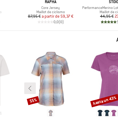
MARCA
MARC
RAPHA
STOI
Artículo
Artículo
Core Jersey
PerformanceMerino Lofsd
Product group
Product gr
mo
Maillot de ciclismo
Maillot de c
Precio
Precio reducido
Pr
Pr
87,95 €
a partir de
59,37 €
44,95 €
2
)
0,0
(
0
)
hasta un 43%
55%
Descuento
Descuento
1