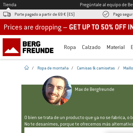
A la
Tienda
Pregúntale al equipo de B
Porte pagado a partir de 69 € (ES)
Pago segur
Up to 50% off now in our summer sale
Ropa
Calzado
Material
la pagina de inicio
/
Ropa de montaña
/
Camisas & camisetas
/
Maill
Max de Bergfreunde
O bien se trata de un producto que ya no se fabrica, o 
No te desanimes, porque te ofrecemos más alternativa