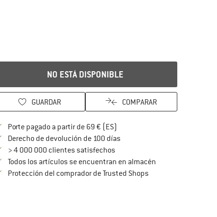
NO ESTÁ DISPONIBLE
GUARDAR
COMPARAR
¡encuentre más información so
Porte pagado a partir de 69 € (ES)
vaya a la política de devoluc
Derecho de devolución de 100 días
> 4 000 000 clientes satisfechos
Todos los artículos se encuentran en almacén
¡toda la información 
Protección del comprador de Trusted Shops