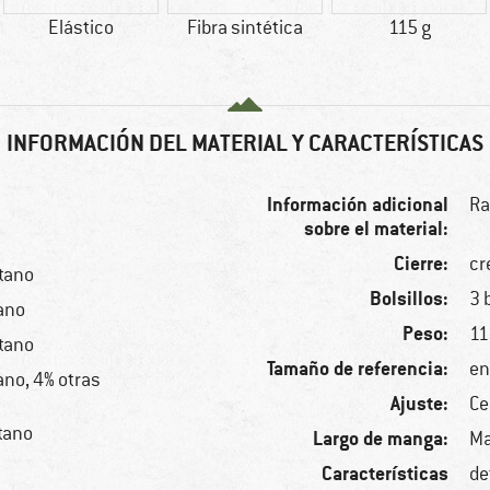
Elástico
Fibra sintética
115 g
INFORMACIÓN DEL MATERIAL Y CARACTERÍSTICAS
Información adicional
Ra
sobre el material:
Cierre:
cr
stano
Bolsillos:
3 
tano
Peso:
11
stano
Tamaño de referencia:
en
ano, 4% otras
Ajuste:
Ce
stano
Largo de manga:
Ma
Características
de