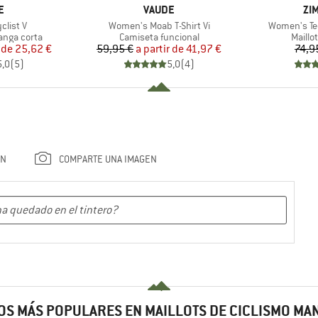
A
MARCA
MA
E
VAUDE
ZI
Artículo
Artículo
list V
Women's Moab T-Shirt Vi
Women's Tec
Product group
Produ
anga corta
Camiseta funcional
Maillo
ecio
ecio reducido
Precio
Precio reducido
 de
25,62 €
59,95 €
a partir de
41,97 €
74,9
5,0
(
5
)
5,0
(
4
)
ÓN
COMPARTE UNA IMAGEN
S MÁS POPULARES EN MAILLOTS DE CICLISMO MA