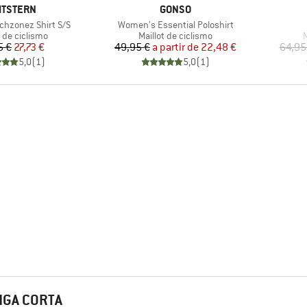
RCA
MARCA
MTSTERN
GONSO
Artículo
hzonez Shirt S/S
Women's Essential Poloshirt
ct group
Product group
P
t de ciclismo
Maillot de ciclismo
M
Precio
Precio reducido
Precio
Precio reducido
5 €
27,73 €
49,95 €
a partir de
22,48 €
64,95
5,0
(
1
)
5,0
(
1
)
NGA CORTA