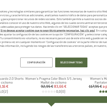
ookies y tecnologías similares para garantizar las funciones necesarias de nuestro sitio We
vicios y características adicionales, analizamos nuestro tráfico de datos para personalizar
, y para proporcionar recursos de redes sociales. Esto también permite a nuestros socios de 
análisis conocer el uso de nuestro sitio Web, algunos de los cuales se encuentran en terceros
 adecuadas para proteger tus datos. Haciendo clic en "SELECCIONAR TODAS" aceptas que p
.
Si no deseas aceptar cookies que no sean técnicamente necesarias, haz clic aquí
. En cual
es ajustar la configuración de las cookies en la opción "CONFIGURACIÓN" y seleccionar cate
 Tu consentimiento es voluntario, no es necesario para el uso de este sitio web y puede ser 
 primera vez en cualquier momento en "Configuración de cookies" en la parte inferior de nues
más información, incluyendo los riesgos de las transferencias a terceros países, en nuestro
hasta un
10%
Descuento
Descuent
CONFIGURACIÓN
SELECCIONAR TODAS
+
1
CA
MARCA
ALÉ
uardo 2.0 Shorts
Artículo
Women's Pragma Color Block S/S Jersey
Artículo
Women's Mag
p
 ciclismo
Product group
Maillot de ciclismo
Product
Pantalon
ecio
ecio reducido
,16 €
92,95 €
Precio
Precio reducido
83,66 €
117,95 €
a 
5,0
(
2
)
0,0
(
0
)