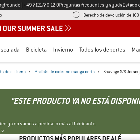
Llámenos al
ergfreunde
|
+49 7121/70 12 0
Preguntas frecuentes y ayuda
Estado 
¡encuentre información sobre el pago aquí! Se abre en una ventana de inf
o
Derecho de devolución de 100
Escalada
Bicicleta
Invierno
Todos los deportes
Ma
ots de ciclismo
/
Maillots de ciclismo manga corta
/
Sauvage S/S Jersey -
"ESTE PRODUCTO YA NO ESTÁ DISPONI
bien ya no vamos a pedírselo más al fabricante.
s:
PRODUCTOS MÁS POPULARES DE ALÉ