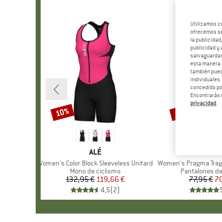
Utilizamos c
ofrecemos ser
la publicidad
publicidad y 
salvaguardas
esta manera
también pued
individuales.
concedido por
Encontrarás 
privacidad
.
10%
10%
Descuento
Descuento
MARCA
ALÉ
MAR
ALÉ
Artículo
Women's Color Block Sleeveless Unitard
Artículo
Women's Pragma Trag
Product group
Mono de ciclismo
Product grou
Pantalones de
132,95 €
Precio
Precio reducido
119,66 €
77,95 €
Pr
Pr
70
4,5
(
2
)