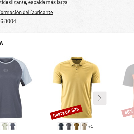
tideslizante, espalda más larga
formación del fabricante
6-3004
A
hasta un 52%
48%
Descuento
Descu
+
1