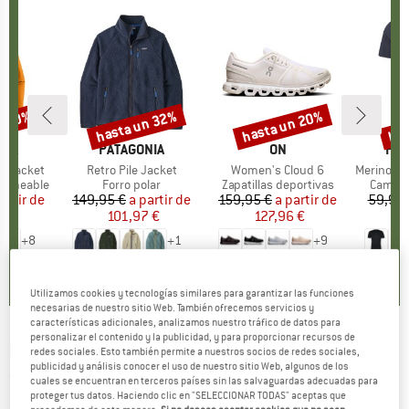
n 30%
hasta un 32%
hasta un 20%
has
to
Descuento
Descuento
Des
NIA
MARCA
PATAGONIA
MARCA
ON
MA
HEB
3L Jacket
Artículo
Retro Pile Jacket
Artículo
Women's Cloud 6
Artículo
MerinoMix150 Pi
p
ermeable
Product group
Forro polar
Product group
Zapatillas deportivas
Produc
Camise
artir de
ecio
ecio reducido
149,95 €
a partir de
Precio
Precio reducido
159,95 €
a partir de
Precio
Precio reducido
59,95 
7 €
101,97 €
127,96 €
2
+
8
+
1
+
9
,7
(
79
)
4,6
(
71
)
4,7
(
48
)
Utilizamos cookies y tecnologías similares para garantizar las funciones
necesarias de nuestro sitio Web. También ofrecemos servicios y
características adicionales, analizamos nuestro tráfico de datos para
personalizar el contenido y la publicidad, y para proporcionar recursos de
BOLLÉ
-
Merit Polarized S3 - Gafas de sol
redes sociales. Esto también permite a nuestros socios de redes sociales,
publicidad y análisis conocer el uso de nuestro sitio Web, algunos de los
(0)
cuales se encuentran en terceros países sin las salvaguardas adecuadas para
proteger tus datos. Haciendo clic en "SELECCIONAR TODAS" aceptas que