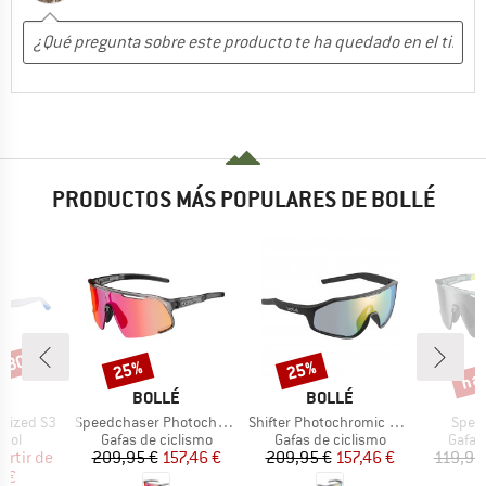
PRODUCTOS MÁS POPULARES DE BOLLÉ
n 30%
has
25%
25%
o
Descuento
Descuento
Desc
A
MARCA
MARCA
É
BOLLÉ
BOLLÉ
Artículo
Artículo
Artíc
arized S3
Speedchaser Photochromic S0-3
Shifter Photochromic S1-3 (VLT 62-9%)
Spee
 group
Product group
Product group
Produ
 sol
Gafas de ciclismo
Gafas de ciclismo
Gafas
ecio
ecio reducido
Precio
Precio reducido
Precio
Precio reducido
artir de
209,95 €
157,46 €
209,95 €
157,46 €
119,95
7 €
8