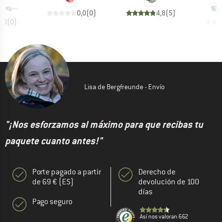
0,0
(
0
)
4,8
(
5
)
0,0
(
0
)
Lisa de Bergfreunde - Envío
"¡Nos esforzamos al máximo para que recibas tu
paquete cuanto antes!"
Porte pagado a partir
Derecho de
de 69 € (ES)
devolución de 100
días
Pago seguro
Así nos valoran 662