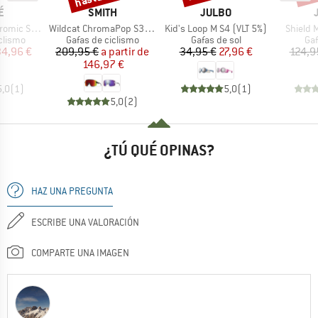
A
MARCA
MARCA
É
SMITH
JULBO
Artículo
Artículo
Artículo
mic S1-3
Wildcat ChromaPop S3 (VLT 15%) + S0 (VLT 90%)
Kid's Loop M S4 (VLT 5%)
Shield 
oup
Product group
Product group
Pro
clismo
Gafas de ciclismo
Gafas de sol
Gaf
ecio
ecio reducido
Precio
Precio reducido
Precio
Precio reducido
34,96 €
209,95 €
a partir de
34,95 €
27,96 €
124,9
146,97 €
5,0
(
1
)
5,0
(
1
)
5,0
(
2
)
¿TÚ QUÉ OPINAS?
HAZ UNA PREGUNTA
ESCRIBE UNA VALORACIÓN
COMPARTE UNA IMAGEN