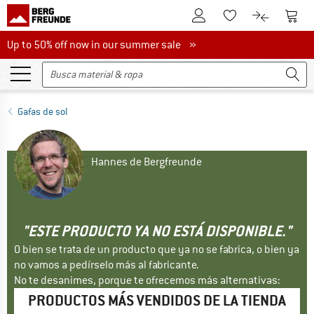
A la cuenta de cliente
A la 
A la lista de favori
A la compar
Up to 50% off now in our summer sale
Up to 50% off now in our summer sale »
Gafas de sol
Hannes de Bergfreunde
"ESTE PRODUCTO YA NO ESTÁ DISPONIBLE."
O bien se trata de un producto que ya no se fabrica, o bien ya
no vamos a pedírselo más al fabricante.
No te desanimes, porque te ofrecemos más alternativas:
PRODUCTOS MÁS VENDIDOS DE LA TIENDA