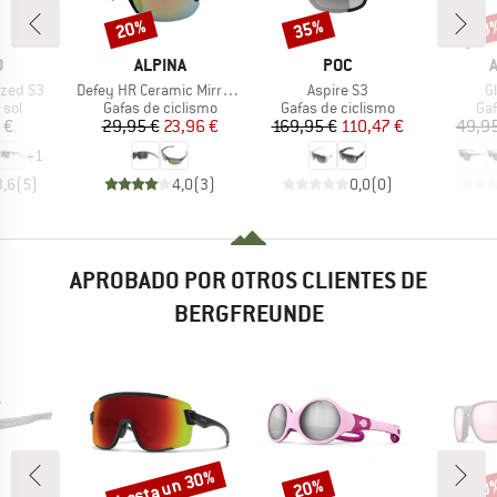
20%
35%
20
Descuento
Descuento
Desc
CA
MARCA
MARCA
O
ALPINA
POC
Artículo
Artículo
Ar
ized S3
Defey HR Ceramic Mirror Cat 3
Aspire S3
G
 group
Product group
Product group
Pro
 sol
Gafas de ciclismo
Gafas de ciclismo
Gaf
ecio
Precio
Precio reducido
Precio
Precio reducido
 €
29,95 €
23,96 €
169,95 €
110,47 €
49,95
+
1
3,6
(
5
)
4,0
(
3
)
0,0
(
0
)
APROBADO POR OTROS CLIENTES DE
BERGFREUNDE
hasta un 30%
20%
20
o
Descuento
Descuento
Desc