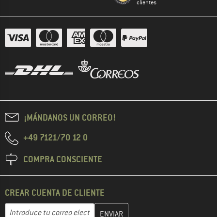
clientes
¡MÁNDANOS UN CORREO!
+49 7121/70 12 0
COMPRA CONSCIENTE
CREAR CUENTA DE CLIENTE
Introduce aquí tu dirección de correo electrónico y crea tu cuenta
Dirección de correo electrónico