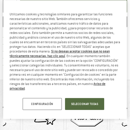
AÑADIR A LA CESTA
Utilizamos cookies y tecnologías similares para garantizar las funciones
necesarias de nuestro sitio Web. También ofrecemos servicios y
GUARDAR
COMPARAR
características adicionales, analizamos nuestro tráfico de datos para
personalizar el contenido y la publicidad, y para proporcionar recursos de
redes sociales. Esto también permite a nuestros socios de redes sociales,
¡encuentre más información
Porte pagado a partir de 69 € (ES)
publicidad y análisis conocer el uso de nuestro sitio Web, algunos de los
cuales se encuentran en terceros países sin las salvaguardas adecuadas para
vaya a la política de devo
Derecho de devolución de 100 días
proteger tus datos. Haciendo clic en "SELECCIONAR TODAS" aceptas que
> 4 000 000 clientes satisfechos
procedamos de esta manera.
Si no deseas aceptar cookies que no sean
técnicamente necesarias, haz clic aquí
. En cualquier momento también
Todos los artículos se encuentran en almacén
puedes ajustar la configuración de las cookies en la opción "CONFIGURACIÓN"
¡toda la informac
Protección del comprador de Trusted Shops
y seleccionar categorías individuales. Tu consentimiento es voluntario, no es
necesario para el uso de este sitio web y puede ser revocado o concedido por
primera vez en cualquier momento en "Configuración de cookies" en la parte
inferior de nuestro sitio web. Encontrarás más información, incluyendo los
riesgos de las transferencias a terceros países, en nuestro
Aviso de
DE UN VISTAZO
privacidad
.
CONFIGURACIÓN
SELECCIONAR TODAS