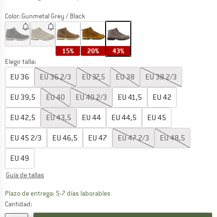
Color:
Gunmetal Grey / Black
15%
20%
43%
Elegir talla:
EU
36
EU
36 2/3
EU
37,5
EU
38
EU
38 2/3
EU
39,5
EU
40
EU
40 2/3
EU
41,5
EU
42
EU
42,5
EU
43,5
EU
44
EU
44,5
EU
45
EU
45 2/3
EU
46,5
EU
47
EU
47 2/3
EU
48,5
EU
49
Guía de tallas
El enlace se abre en una ventana de
Plazo de entrega: 5-7 días laborables
Cantidad: