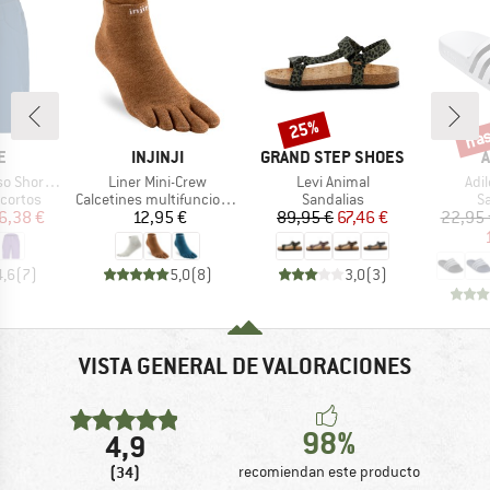
has
25%
o
Descuento
Desc
A
MARCA
MARCA
M
E
INJINJI
GRAND STEP SHOES
A
Artículo
Artículo
Artí
horts II
Liner Mini-Crew
Levi Animal
Adi
oup
Product group
Product group
Pr
cortos
Calcetines multifuncionales
Sandalias
S
ecio
ecio reducido
Precio
Precio
Precio reducido
6,38 €
12,95 €
89,95 €
67,46 €
22,95 
4,6
(
7
)
5,0
(
8
)
3,0
(
3
)
VISTA GENERAL DE VALORACIONES
98%
4,9
(34)
recomiendan este producto