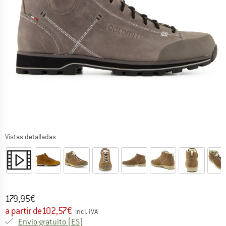
Vistas detalladas
Precio original :
Precio:
179,95
€
a partir de
102,57
€
incl. IVA
España. Información sobre los gastos de e
Envío gratuito
(ES)