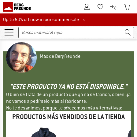
A la cuenta de cliente
A la 
A la lista de favori
A la compar
Up to 50% off now in our summer sale
Up to 50% off now in our summer sale »
Max de Bergfreunde
"ESTE PRODUCTO YA NO ESTÁ DISPONIBLE."
O bien se trata de un producto que ya no se fabrica, o bien ya
no vamos a pedírselo más al fabricante.
No te desanimes, porque te ofrecemos más alternativas:
PRODUCTOS MÁS VENDIDOS DE LA TIENDA