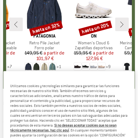
n 30%
hasta un 32%
hasta un 20%
has
to
Descuento
Descuento
Des
NIA
MARCA
PATAGONIA
MARCA
ON
MA
HEB
3L Jacket
Artículo
Retro Pile Jacket
Artículo
Women's Cloud 6
Artículo
MerinoMix150 Pi
p
ermeable
Product group
Forro polar
Product group
Zapatillas deportivas
Produc
Camise
artir de
ecio
ecio reducido
149,95 €
a partir de
Precio
Precio reducido
159,95 €
a partir de
Precio
Precio reducido
59,95 
7 €
101,97 €
127,96 €
2
+
7
+
1
+
9
,7
(
79
)
4,6
(
71
)
4,7
(
48
)
Utilizamos cookies y tecnologías similares para garantizar las funciones
necesarias de nuestro sitio Web. También ofrecemos servicios y
características adicionales, analizamos nuestro tráfico de datos para
personalizar el contenido y la publicidad, y para proporcionar recursos de
CONRAD STEIN VERLAG
-
Luxemburg:
redes sociales. Esto también permite a nuestros socios de redes sociales,
publicidad y análisis conocer el uso de nuestro sitio Web, algunos de los
Mullerthal Trail - Guías de senderismo
cuales se encuentran en terceros países sin las salvaguardas adecuadas para
proteger tus datos. Haciendo clic en "SELECCIONAR TODAS" aceptas que
(0)
procedamos de esta manera.
Si no deseas aceptar cookies que no sean
técnicamente necesarias, haz clic aquí
. En cualquier momento también
puedes ajustar la configuración de las cookies en la opción "CONFIGURACIÓN"