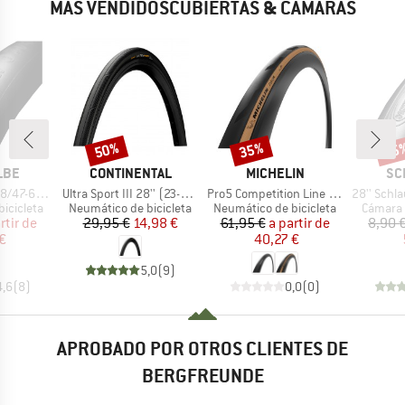
MÁS VENDIDOSCUBIERTAS & CÁMARAS
50%
35%
35
o
Descuento
Descuento
Desc
MARCA
MARCA
MA
LBE
CONTINENTAL
MICHELIN
SC
Artículo
Artículo
Artículo
/635 SV 17
Ultra Sport III 28'' (23-622) Foldable
Pro5 Competition Line TS TLR 28'' (32-622)
28'' Schlauch 18/
p
Product group
Product group
Product
icicleta
Neumático de bicicleta
Neumático de bicicleta
Cámara 
ecio
ecio reducido
Precio
Precio reducido
Precio
Precio reducido
rtir de
29,95 €
14,98 €
61,95 €
a partir de
8,90 
€
40,27 €
5,0
(
9
)
4,6
(
8
)
0,0
(
0
)
APROBADO POR OTROS CLIENTES DE
BERGFREUNDE