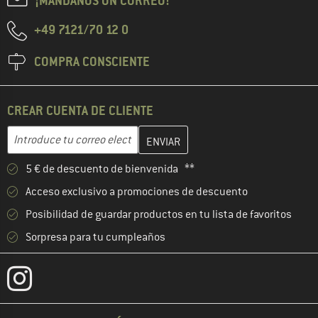
¡MÁNDANOS UN CORREO!
+49 7121/70 12 0
COMPRA CONSCIENTE
CREAR CUENTA DE CLIENTE
Introduce aquí tu dirección de correo electrónico y crea tu cuenta
Dirección de correo electrónico
5 € de descuento de bienvenida **
Acceso exclusivo a promociones de descuento
Posibilidad de guardar productos en tu lista de favoritos
Sorpresa para tu cumpleaños