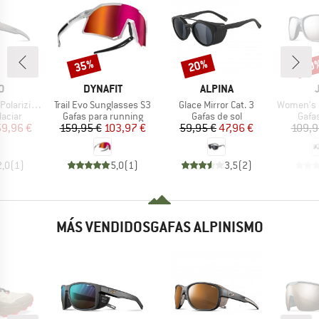
35%
20%
20
o
Descuento
Descuento
Desc
A
MARCA
MARCA
O
DYNAFIT
ALPINA
Artículo
Artículo
Artículo
-4 (VLT 20-5%)
Trail Evo Sunglasses S3
Glace Mirror Cat. 3
Women's Monte
roup
Product group
Product group
Prod
laciar
Gafas para running
Gafas de sol
Gafas
ecio
ecio reducido
Precio
Precio reducido
Precio
Precio reducido
59,96 €
159,95 €
103,97 €
59,95 €
47,96 €
109,9
2,0
(
1
)
5,0
(
1
)
3,5
(
2
)
MÁS VENDIDOSGAFAS ALPINISMO