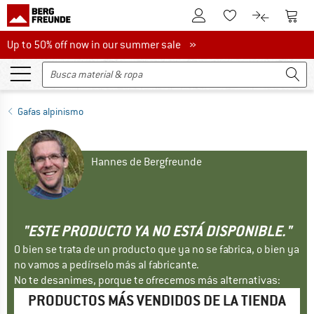
A la cuenta de cliente
A la 
A la lista de favori
A la compar
Up to 50% off now in our summer sale
Up to 50% off now in our summer sale »
Gafas alpinismo
Hannes de Bergfreunde
"ESTE PRODUCTO YA NO ESTÁ DISPONIBLE."
O bien se trata de un producto que ya no se fabrica, o bien ya
no vamos a pedírselo más al fabricante.
No te desanimes, porque te ofrecemos más alternativas:
PRODUCTOS MÁS VENDIDOS DE LA TIENDA