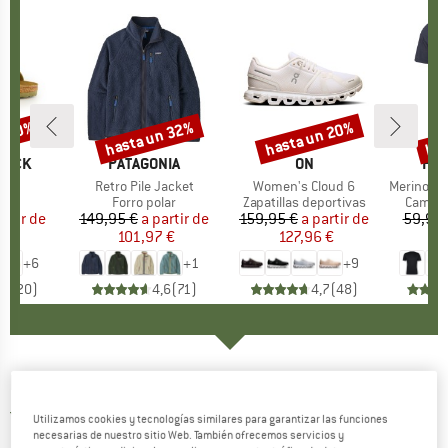
n 20%
hasta un 32%
hasta un 20%
has
to
Descuento
Descuento
Des
TOCK
MARCA
PATAGONIA
MARCA
ON
MA
HEB
 BF
Artículo
Retro Pile Jacket
Artículo
Women's Cloud 6
Artículo
MerinoMix150 Pi
t group
as
Product group
Forro polar
Product group
Zapatillas deportivas
Produc
Camise
artir de
ecio
ecio reducido
149,95 €
a partir de
Precio
Precio reducido
159,95 €
a partir de
Precio
Precio reducido
59,95 
 €
101,97 €
127,96 €
2
+
6
+
1
+
9
,8
(
20
)
4,6
(
71
)
4,7
(
48
)
DYNAFIT
-
Sky Sunglasses - Gafas de glaciar
5,0
(1)
Utilizamos cookies y tecnologías similares para garantizar las funciones
necesarias de nuestro sitio Web. También ofrecemos servicios y