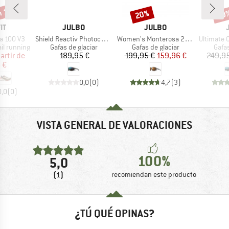
n 18%
20%
20
o
Descuento
Desc
A
MARCA
MARCA
IT
JULBO
JULBO
Artículo
Artículo
Artículo
a 100 V3
Shield Reactiv Photochromic S2-4
Women's Monterosa 2 Photo + Polar S2-4 (VLT 5-20%)
Ultimate Cover Re
Product group
Product group
Prod
ail running
Gafas de glaciar
Gafas de glaciar
Gafas
ecio
ecio reducido
Precio
Precio
Precio reducido
artir de
189,95 €
199,95 €
159,96 €
249,95
 €
0,0
(
0
)
4,7
(
3
)
0,0
(
0
)
VISTA GENERAL DE VALORACIONES
100%
5,0
(1)
recomiendan este producto
¿TÚ QUÉ OPINAS?