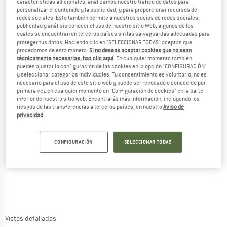
características adicionales, analizamos nuestro tráfico de datos para
personalizar el contenido y la publicidad, y para proporcionar recursos de
redes sociales. Esto también permite a nuestros socios de redes sociales,
publicidad y análisis conocer el uso de nuestro sitio Web, algunos de los
cuales se encuentran en terceros países sin las salvaguardas adecuadas para
proteger tus datos. Haciendo clic en "SELECCIONAR TODAS" aceptas que
procedamos de esta manera.
Si no deseas aceptar cookies que no sean
técnicamente necesarias, haz clic aquí
. En cualquier momento también
puedes ajustar la configuración de las cookies en la opción "CONFIGURACIÓN"
y seleccionar categorías individuales. Tu consentimiento es voluntario, no es
necesario para el uso de este sitio web y puede ser revocado o concedido por
primera vez en cualquier momento en "Configuración de cookies" en la parte
inferior de nuestro sitio web. Encontrarás más información, incluyendo los
riesgos de las transferencias a terceros países, en nuestro
Aviso de
privacidad
.
CONFIGURACIÓN
SELECCIONAR TODAS
Vistas detalladas