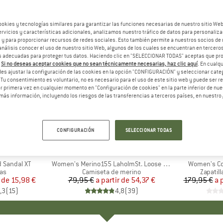
ookies y tecnologías similares para garantizar las funciones necesarias de nuestro sitio We
vicios y características adicionales, analizamos nuestro tráfico de datos para personalizar
, y para proporcionar recursos de redes sociales. Esto también permite a nuestros socios de 
análisis conocer el uso de nuestro sitio Web, algunos de los cuales se encuentran en terceros
 adecuadas para proteger tus datos. Haciendo clic en "SELECCIONAR TODAS" aceptas que p
.
Si no deseas aceptar cookies que no sean técnicamente necesarias, haz clic aquí
. En cual
es ajustar la configuración de las cookies en la opción "CONFIGURACIÓN" y seleccionar cate
 Tu consentimiento es voluntario, no es necesario para el uso de este sitio web y puede ser 
 primera vez en cualquier momento en "Configuración de cookies" en la parte inferior de nues
más información, incluyendo los riesgos de las transferencias a terceros países, en nuestro
hasta un 32%
hasta un
Descuento
Descuent
CONFIGURACIÓN
SELECCIONAR TODAS
+
2
+
3
IDS
MARCA
STOIC
d Sandal XT
Artículo
Women's Merino155 LaholmSt. Loose Shirt
Artículo
Women's Co
t group
as
Product group
Camiseta de merino
Product
Zapatill
r de
ecio
ecio reducido
15,98 €
79,95 €
a partir de
Precio
Precio reducido
54,37 €
179,95 €
a 
,3
(
15
)
4,8
(
39
)