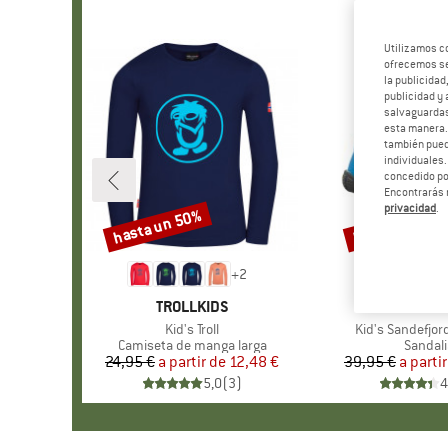
Utilizamos c
ofrecemos ser
la publicidad
publicidad y 
salvaguardas
esta manera
también pued
individuales.
concedido por
Encontrarás 
privacidad
.
hasta un 50%
hasta un 60%
Descuento
Descuento
+
2
MARCA
TROLLKIDS
MARCA
TROLLK
Artículo
Kid's Troll
Artículo
Kid's Sandefjor
Product group
Camiseta de manga larga
Produc
Sandali
24,95 €
a partir de
Precio
Precio reducido
12,48 €
39,95 €
a parti
Pr
Pr
5,0
(
3
)
4