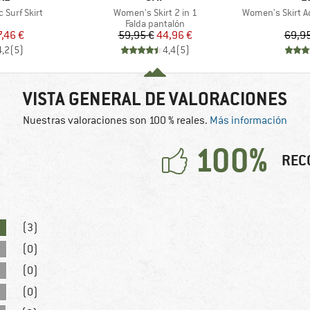
Artículo
Artículo
 Surf Skirt
Women's Skirt 2 in 1
Women's Skirt Ac
uct group
Product group
Falda pantalón
ecio
ecio reducido
Precio
Precio reducido
7,46 €
59,95 €
44,96 €
69,95
4,2
(
5
)
4,4
(
5
)
VISTA GENERAL DE VALORACIONES
Nuestras valoraciones son 100 % reales.
Más información
100%
REC
(3)
(0)
(0)
(0)