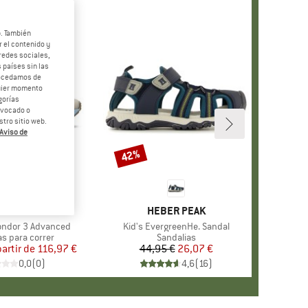
b. También
 el contenido y
redes sociales,
 países sin las
rocedamos de
quier momento
gorías
revocado o
tro sitio web.
Aviso de
 35%
42%
o
Descuento
+
2
MARCA
VEJA
MARCA
HEBER PEAK
ndor 3 Advanced
Artículo
Kid's EvergreenHe. Sandal
 group
as para correr
Product group
Sandalias
partir de
Precio
Precio reducido
116,97 €
44,95 €
Precio
Precio reducido
26,07 €
0,0
(
0
)
4,6
(
16
)