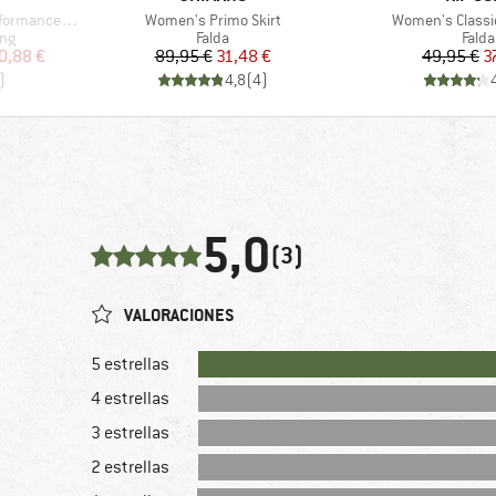
Artículo
Artículo
L/S with Zip
Women's Primo Skirt
Women's Classic
Product group
Prod
ing
Falda
Falda
reducido
Precio
Precio reducido
Pr
Pr
0,88 €
89,95 €
31,48 €
49,95 €
3
)
4,8
(
4
)
5,0
(3)
VALORACIONES
5 estrellas
4 estrellas
3 estrellas
2 estrellas