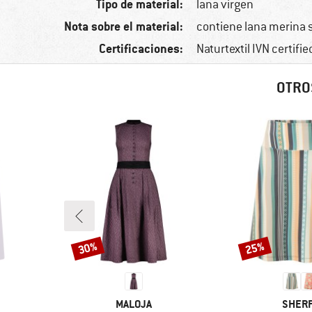
Tipo de material:
lana virgen
Nota sobre el material:
contiene lana merina 
Certificaciones:
Naturtextil IVN certifi
OTRO
30%
25%
Descuento
Descuento
MARCA
MARC
MALOJA
SHER