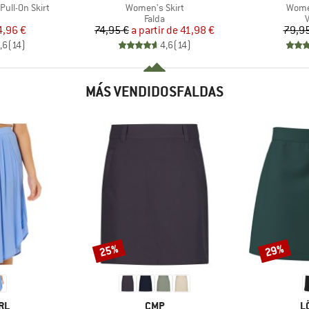
Artículo
Artícu
ull-On Skirt
Women's Skirt
Women
uct group
Product group
P
Falda
ecio
ecio reducido
Precio
Precio reducido
4,96 €
74,95 €
a partir de
41,98 €
79,95
,6
(
14
)
4,6
(
14
)
MÁS VENDIDOSFALDAS
25%
29%
Descuento
Descuento
MARCA
M
RL
CMP
L