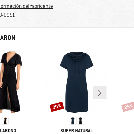
formación del fabricante
3-0951
RARON
30%
25%
Descuento
Descu
RCA
MARCA
LLABONG
SUPER.NATURAL