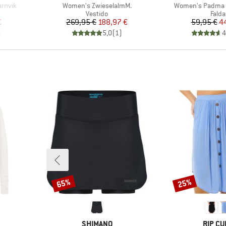
Artículo
Artículo
arnvik
Women's ZwieselalmM.
Women's Padma P
roup
Product group
Prod
Vestido
Falda
reducido
Precio
Precio reducido
Pr
Pr
€
269,95 €
188,97 €
59,95 €
4
)
5,0
(
1
)
4
65%
25%
Descuento
Descuento
MARCA
MARCA
SHIMANO
RIP CU