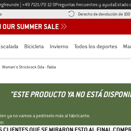
Llámenos al
ergfreunde
|
+49 7121/70 12 0
Preguntas frecuentes y ayuda
Estado 
¡encuentre información sobre el pago aquí! Se abre en una ventana de inf
o
Derecho de devolución de 100
Escalada
Bicicleta
Invierno
Todos los deportes
Ma
Women's Strickrock Oda - Falda
"ESTE PRODUCTO YA NO ESTÁ DISPONI
bien ya no vamos a pedírselo más al fabricante.
s:
 CLIENTES QUE SE MIRARON ESTO AL FINAL COM