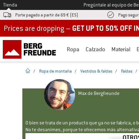
A la
Tienda
Pregúntale al equipo de B
Porte pagado a partir de 69 € (ES)
Pago segur
Up to 50% off now in our summer sale
Ropa
Calzado
Material
la pagina de inicio
/
Ropa de montaña
/
Vestidos & faldas
/
Faldas
/
Max de Bergfreunde
O bien se trata de un producto que ya no se fabrica, o 
No te desanimes, porque te ofrecemos más alternativa
OTROS