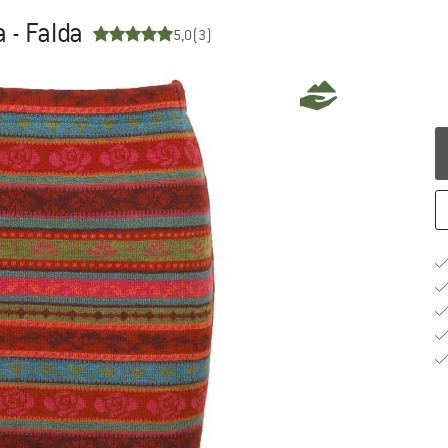
 - Falda
5,0
(3)