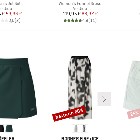
lo
Artículo
's Jet Set
Women's Funnel Dress
roduct group
Product group
Vestido
Vestido
Precio
Precio reducido
Precio
Precio reducido
 €
59,96 €
119,95 €
83,97 €
3,0
(
2
)
4,9
(
11
)
hasta un 60%
25%
Descuento
Descu
ARCA
MARCA
ÖFFLER
BOGNER FIRE+ICE