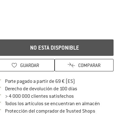
NO ESTÁ DISPONIBLE
GUARDAR
COMPARAR
¡encuentre más información so
Porte pagado a partir de 69 € (ES)
vaya a la política de devoluc
Derecho de devolución de 100 días
> 4 000 000 clientes satisfechos
Todos los artículos se encuentran en almacén
¡toda la información 
Protección del comprador de Trusted Shops