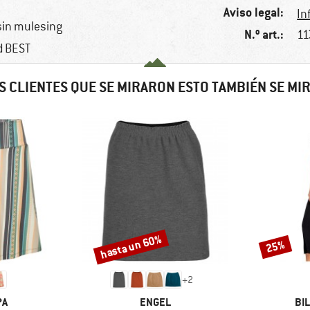
Aviso legal:
In
sin mulesing
N.º art.:
11
ed BEST
S CLIENTES QUE SE MIRARON ESTO TAMBIÉN SE MI
hasta un 60%
25%
Descuento
Descuento
+
2
A
MARCA
MA
PA
ENGEL
BI