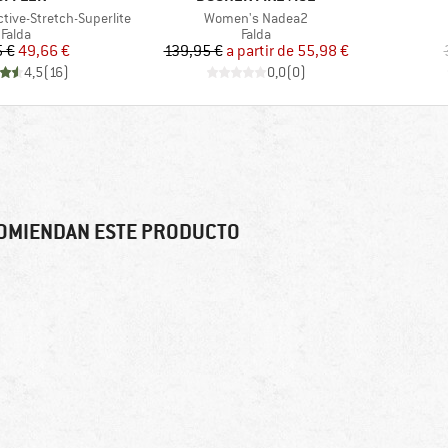
Artículo
tive-Stretch-Superlite
Women's Nadea2
Product group
Product group
Falda
Falda
Precio
Precio reducido
Precio
Precio reducido
 €
49,66 €
139,95 €
a partir de
55,98 €
4,5
(
16
)
0,0
(
0
)
OMIENDAN ESTE PRODUCTO