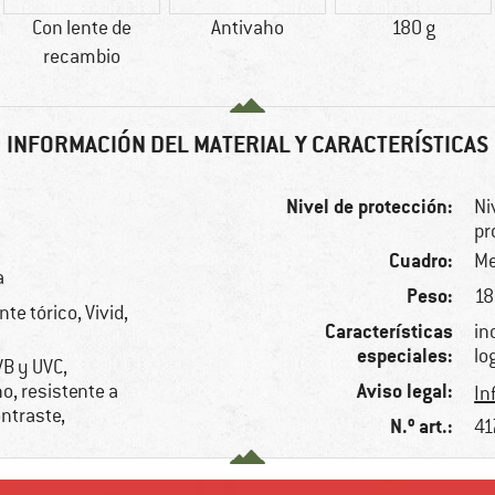
Con lente de
Antivaho
180 g
recambio
INFORMACIÓN DEL MATERIAL Y CARACTERÍSTICAS
Nivel de protección:
Ni
pr
Cuadro:
Me
a
Peso:
18
te tórico, Vivid,
Características
in
especiales:
lo
VB y UVC,
Aviso legal:
o, resistente a
In
ontraste,
N.º art.:
41