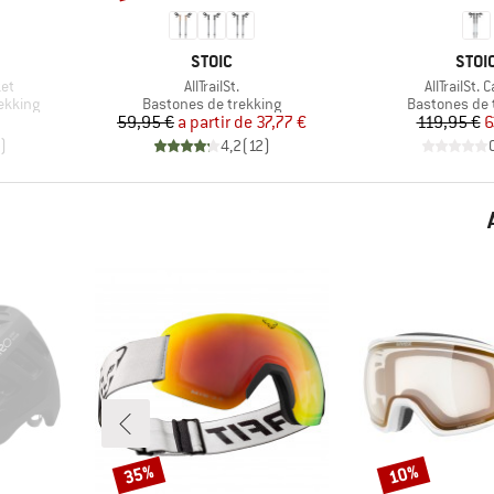
MARCA
MARC
STOIC
STOI
Artículo
Artículo
et
AllTrailSt.
AllTrailSt. 
Product group
Product grou
ekking
Bastones de trekking
Bastones de 
reducido
Precio
Precio reducido
Pr
Pr
59,95 €
a partir de
37,77 €
119,95 €
6
)
4,2
(
12
)
35%
10%
Descuento
Descuento