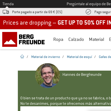
A la
Tienda
Pregúntale al equipo de B
Porte pagado a partir de 69 € (ES)
Pago segur
Up to 50% off now in our summer sale
Ropa
Calzado
Material
la pagina de inicio
/
Material de invierno
/
Material de esquí
/
Gafas d
Hannes de Bergfreunde
O bien se trata de un producto que ya no se fabrica, o 
No te desanimes, porque te ofrecemos más alternativa