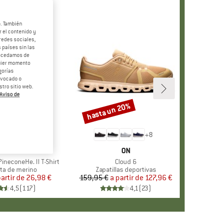
b. También
 el contenido y
redes sociales,
 países sin las
rocedamos de
quier momento
gorías
revocado o
tro sitio web.
Aviso de
 55%
hasta un 20%
o
Descuento
+
4
+
8
RCA
ER PEAK
MARCA
ON
ineconeHe. II T-Shirt
Artículo
Cloud 6
t group
ta de merino
Product group
Zapatillas deportivas
partir de
Precio
Precio reducido
26,98 €
159,95 €
a partir de
Precio
Precio reducido
127,96 €
4,5
(
117
)
4,1
(
23
)