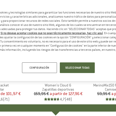
ookies y tecnologías similares para garantizar las funciones necesarias de nuestro sitio We
vicios y características adicionales, analizamos nuestro tráfico de datos para personalizar
, y para proporcionar recursos de redes sociales. Esto también permite a nuestros socios de 
análisis conocer el uso de nuestro sitio Web, algunos de los cuales se encuentran en terceros
 adecuadas para proteger tus datos. Haciendo clic en "SELECCIONAR TODAS" aceptas que p
.
Si no deseas aceptar cookies que no sean técnicamente necesarias, haz clic aquí
. En cual
es ajustar la configuración de las cookies en la opción "CONFIGURACIÓN" y seleccionar cate
 Tu consentimiento es voluntario, no es necesario para el uso de este sitio web y puede ser 
 primera vez en cualquier momento en "Configuración de cookies" en la parte inferior de nues
más información, incluyendo los riesgos de las transferencias a terceros países, en nuestro
hasta un 20%
hasta un
Descuento
Descuent
CONFIGURACIÓN
SELECCIONAR TODAS
+
1
+
9
NIA
MARCA
ON
MA
HEB
Jacket
Artículo
Women's Cloud 6
Artículo
MerinoMix150 P
 group
lar
Product group
Zapatillas deportivas
Produc
Camise
 de
ecio
ecio reducido
101,97 €
159,95 €
a partir de
Precio
Precio reducido
127,96 €
59,95 €
a 
,6
(
71
)
4,7
(
48
)