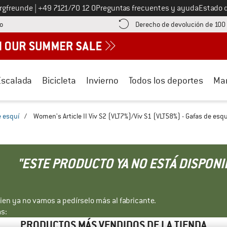
Llámenos al
ergfreunde
|
+49 7121/70 12 0
Preguntas frecuentes y ayuda
Estado 
¡encuentre información sobre el pago aquí! Se abre en una ventana de inf
o
Derecho de devolución de 100
Escalada
Bicicleta
Invierno
Todos los deportes
Ma
e esquí
/
Women's Article II Viv S2 (VLT7%)/Viv S1 (VLT58%) - Gafas de esqu
"ESTE PRODUCTO YA NO ESTÁ DISPONI
bien ya no vamos a pedírselo más al fabricante.
s:
PRODUCTOS MÁS VENDIDOS DE LA TIENDA