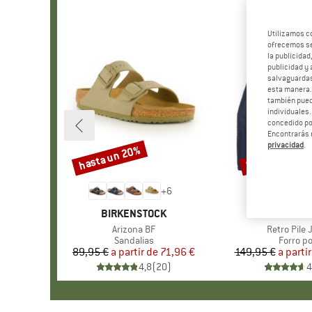
Utilizamos c
ofrecemos ser
la publicidad
publicidad y 
salvaguardas
esta manera
también pued
individuales.
concedido por
Encontrarás 
privacidad
.
hasta un 20%
hasta un 32%
Descuento
Descuento
+
6
MARCA
BIRKENSTOCK
MARCA
PATAGO
Artículo
Arizona BF
Artículo
Retro Pile 
Product group
Sandalias
Product
Forro po
89,95 €
a partir de
Precio
Precio reducido
71,96 €
149,95 €
a partir
Pr
Pr
4,8
(
20
)
4