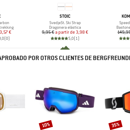
A
MARCA
MAR
C
STOIC
KOM
Artículo
Artícu
Carbon
SvedjeSt. Ski Strap
Speed 
p
Product group
Product
trekking
Dragonera elástica
Bastone
ecio
ecio reducido
Precio
Precio reducido
3,57 €
9,95 €
a partir de
3,98 €
149,9
0,0
(
0
)
5,0
(
1
)
APROBADO POR OTROS CLIENTES DE BERGFREUND
10%
35%
Descuento
Descuento