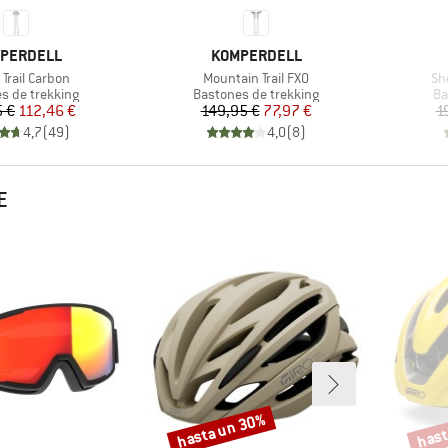
CA
MARCA
PERDELL
KOMPERDELL
lo
Artículo
Art
Trail Carbon
Mountain Trail FXO
Sh
 group
Product group
Pr
s de trekking
Bastones de trekking
Ba
Precio
Precio reducido
Precio
Precio reducido
5 €
112,46 €
149,95 €
77,97 €
1
4,7
(
49
)
4,0
(
8
)
E
hasta un 30%
hast
Descuento
Descu