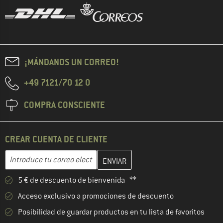
¡MÁNDANOS UN CORREO!
+49 7121/70 12 0
COMPRA CONSCIENTE
CREAR CUENTA DE CLIENTE
Introduce aquí tu dirección de correo electrónico y crea tu cuenta
Dirección de correo electrónico
5 € de descuento de bienvenida **
Acceso exclusivo a promociones de descuento
Posibilidad de guardar productos en tu lista de favoritos