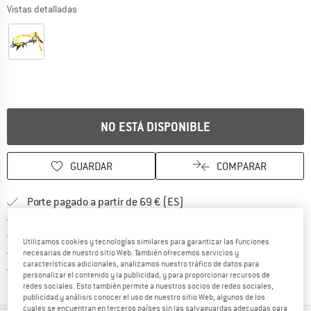
Vistas detalladas
NO ESTÁ DISPONIBLE
GUARDAR
COMPARAR
¡encuentre más información
Porte pagado a partir de 69 € (ES)
vaya a la política de devo
Derecho de devolución de 100 días
> 4 000 000 clientes satisfechos
Utilizamos cookies y tecnologías similares para garantizar las funciones
Todos los artículos se encuentran en almacén
necesarias de nuestro sitio Web. También ofrecemos servicios y
características adicionales, analizamos nuestro tráfico de datos para
¡toda la informac
Protección del comprador de Trusted Shops
personalizar el contenido y la publicidad, y para proporcionar recursos de
redes sociales. Esto también permite a nuestros socios de redes sociales,
publicidad y análisis conocer el uso de nuestro sitio Web, algunos de los
cuales se encuentran en terceros países sin las salvaguardas adecuadas para