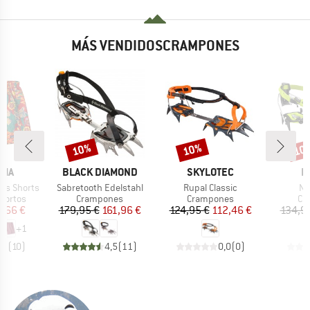
MÁS VENDIDOSCRAMPONES
10%
10%
10
o
Descuento
Descuento
Desc
MARCA
MARCA
M
NIA
BLACK DIAMOND
SKYLOTEC
E
Artículo
Artículo
Art
es Shorts
Sabretooth Edelstahl
Rupal Classic
Ne
oup
Product group
Product group
Pr
cortos
Crampones
Crampones
Cr
ecio
ecio reducido
Precio
Precio reducido
Precio
Precio reducido
,66 €
179,95 €
161,96 €
124,95 €
112,46 €
134,9
+
1
,9
(
10
)
4,5
(
11
)
0,0
(
0
)