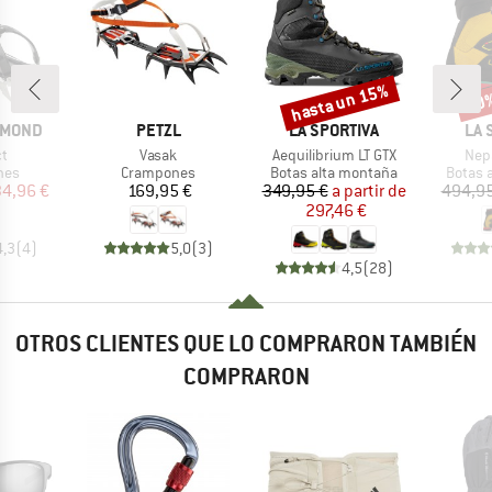
hasta un 15%
10
o
Descuento
Desc
MARCA
MARCA
MA
AMOND
PETZL
LA SPORTIVA
LA 
o
Artículo
Artículo
Artí
ct
Vasak
Aequilibrium LT GTX
Nep
 group
Product group
Product group
Produc
nes
Crampones
Botas alta montaña
Botas 
ecio
ecio reducido
Precio
Precio
Precio reducido
34,96 €
169,95 €
349,95 €
a partir de
494,95
297,46 €
4,3
(
4
)
5,0
(
3
)
4,5
(
28
)
OTROS CLIENTES QUE LO COMPRARON TAMBIÉN
COMPRARON