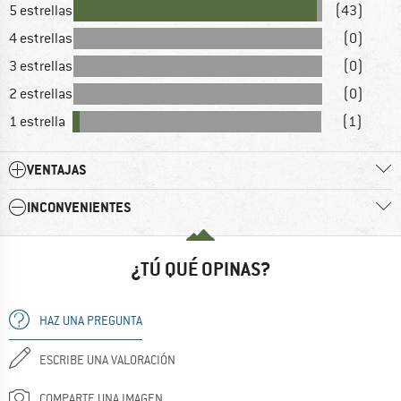
5 estrellas
(43)
4 estrellas
(0)
3 estrellas
(0)
2 estrellas
(0)
1 estrella
(1)
VENTAJAS
INCONVENIENTES
¿TÚ QUÉ OPINAS?
HAZ UNA PREGUNTA
ESCRIBE UNA VALORACIÓN
COMPARTE UNA IMAGEN