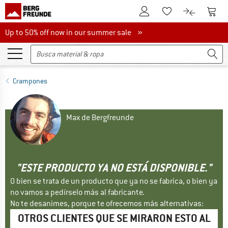
A la cuenta de cliente
A la 
A la lista de favori
A la compar
Up to 50% off now in our summer sale
Up to 50% off now in our summer sale »
Crampones
Max de Bergfreunde
"ESTE PRODUCTO YA NO ESTÁ DISPONIBLE."
O bien se trata de un producto que ya no se fabrica, o bien ya
no vamos a pedírselo más al fabricante.
No te desanimes, porque te ofrecemos más alternativas:
OTROS CLIENTES QUE SE MIRARON ESTO AL