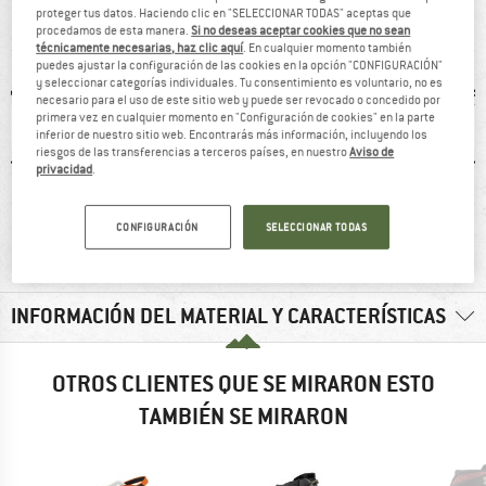
proteger tus datos. Haciendo clic en "SELECCIONAR TODAS" aceptas que
DE UN VISTAZO
procedamos de esta manera.
Si no deseas aceptar cookies que no sean
técnicamente necesarias, haz clic aquí
. En cualquier momento también
puedes ajustar la configuración de las cookies en la opción "CONFIGURACIÓN"
y seleccionar categorías individuales. Tu consentimiento es voluntario, no es
necesario para el uso de este sitio web y puede ser revocado o concedido por
primera vez en cualquier momento en "Configuración de cookies" en la parte
inferior de nuestro sitio web. Encontrarás más información, incluyendo los
riesgos de las transferencias a terceros países, en nuestro
Aviso de
privacidad
.
0 g
98% recomiendan
clientes dicen:
90
CONFIGURACIÓN
SELECCIONAR TODAS
Buen agarre
INFORMACIÓN DEL MATERIAL Y CARACTERÍSTICAS
OTROS CLIENTES QUE SE MIRARON ESTO
TAMBIÉN SE MIRARON