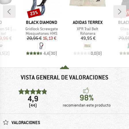
23%
20
o
Descuento
Desc
A
MARCA
MARCA
MARC
O
BLACK DIAMOND
ADIDAS TERREX
BLAC
Artículo
Artículo
Artíc
4 (VLT 5%)
Gridlock Screwgate
XPR Trail Belt
Glis
 group
Product group
Product group
P
 sol
Mosquetones HMS
Riñonera
G
ecio
ecio reducido
Precio
Precio reducido
Precio
9,96 €
20,95 €
16,13 €
49,95 €
79,9
4,5
(
2
)
4,4
(
30
)
0,0
(
0
)
VISTA GENERAL DE VALORACIONES
98%
4,9
(44)
recomiendan este producto
VALORACIONES