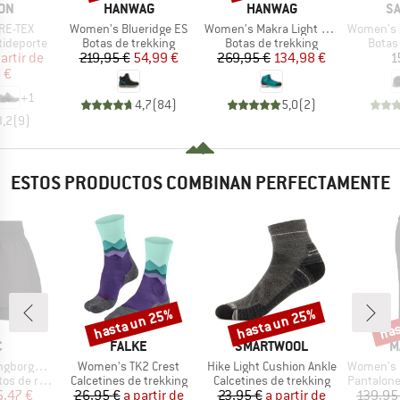
MARCA
MARCA
M
ON
HANWAG
HANWAG
S
Artículo
Artículo
Artículo
ORE-TEX
Women's Blueridge ES
Women's Makra Light GTX
Women's X Ultra 3
p
Product group
Product group
Produ
tideporte
Botas de trekking
Botas de trekking
Botas
ecio
ecio reducido
Precio
Precio reducido
Precio
Precio reducido
artir de
219,95 €
54,99 €
269,95 €
134,98 €
1
 €
+
1
4,7
(
84
)
5,0
(
2
)
3,2
(
9
)
ESTOS PRODUCTOS COMBINAN PERFECTAMENTE
hasta un 25%
hasta un 25%
has
o
Descuento
Descuento
Desc
A
MARCA
MARCA
M
C
FALKE
SMARTWOOL
M
Artículo
Artículo
Artículo
 2in1 Shorts II
Women's TK2 Crest
Hike Light Cushion Ankle
Women's Runbol
Product group
Product group
Product g
e running
Calcetines de trekking
Calcetines de trekking
Pantalones
ecio
ecio reducido
Precio
Precio reducido
Precio
Precio reducido
5,47 €
26,95 €
a partir de
23,95 €
a partir de
139,95