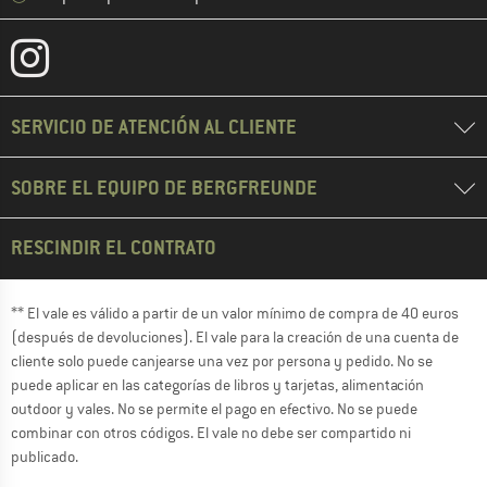
SERVICIO DE ATENCIÓN AL CLIENTE
SOBRE EL EQUIPO DE BERGFREUNDE
RESCINDIR EL CONTRATO
** El vale es válido a partir de un valor mínimo de compra de 40 euros
(después de devoluciones). El vale para la creación de una cuenta de
cliente solo puede canjearse una vez por persona y pedido. No se
puede aplicar en las categorías de libros y tarjetas, alimentación
outdoor y vales. No se permite el pago en efectivo. No se puede
combinar con otros códigos. El vale no debe ser compartido ni
publicado.