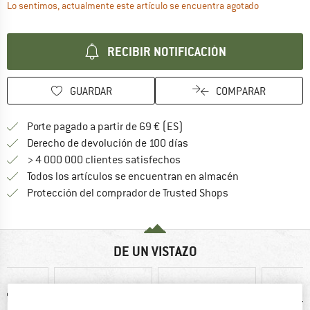
El enlace se
Lo sentimos, actualmente este artículo se encuentra agotado
RECIBIR NOTIFICACIÓN
GUARDAR
COMPARAR
¡encuentre más información
Porte pagado a partir de 69 € (ES)
vaya a la política de devo
Derecho de devolución de 100 días
> 4 000 000 clientes satisfechos
Todos los artículos se encuentran en almacén
¡toda la informac
Protección del comprador de Trusted Shops
DE UN VISTAZO