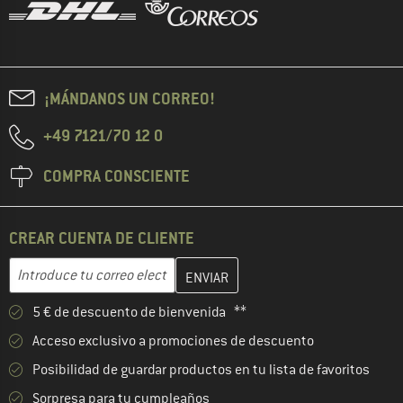
¡MÁNDANOS UN CORREO!
+49 7121/70 12 0
COMPRA CONSCIENTE
CREAR CUENTA DE CLIENTE
Introduce aquí tu dirección de correo electrónico y crea tu cuenta
Dirección de correo electrónico
5 € de descuento de bienvenida **
Acceso exclusivo a promociones de descuento
Posibilidad de guardar productos en tu lista de favoritos
Sorpresa para tu cumpleaños