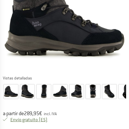
Vistas detalladas
Precio:
a partir de
289,95
€
incl. IVA
España. Información sobre los gastos de e
Envío gratuito
(ES)