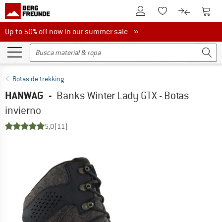
A la cuenta de cliente
A la 
A la lista de favori
A la compar
Up to 50% off now in our summer sale
Up to 50% off now in our summer sale »
Botas de trekking
HANWAG
-
Banks Winter Lady GTX - Botas
invierno
5,0
(11)