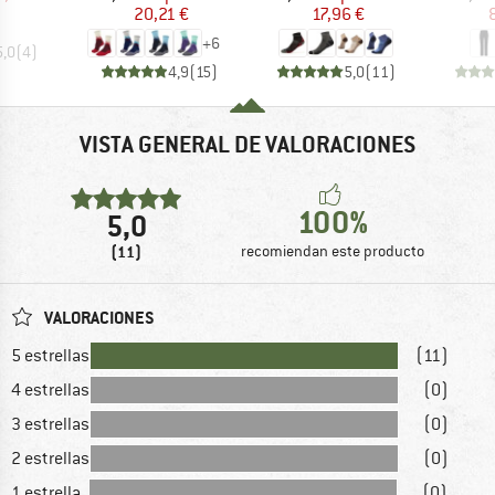
20,21 €
17,96 €
+
6
5,0
(
4
)
4,9
(
15
)
5,0
(
11
)
VISTA GENERAL DE VALORACIONES
100%
5,0
(11)
recomiendan este producto
VALORACIONES
5 estrellas
(11)
4 estrellas
(0)
3 estrellas
(0)
2 estrellas
(0)
1 estrella
(0)