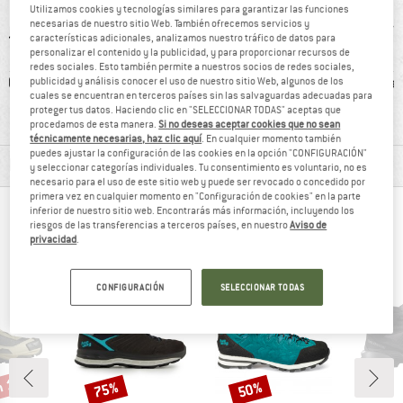
Utilizamos cookies y tecnologías similares para garantizar las funciones
necesarias de nuestro sitio Web. También ofrecemos servicios y
características adicionales, analizamos nuestro tráfico de datos para
personalizar el contenido y la publicidad, y para proporcionar recursos de
redes sociales. Esto también permite a nuestros socios de redes sociales,
0 g
100% recomiendan
Impermeable
Aisla
publicidad y análisis conocer el uso de nuestro sitio Web, algunos de los
cuales se encuentran en terceros países sin las salvaguardas adecuadas para
proteger tus datos. Haciendo clic en "SELECCIONAR TODAS" aceptas que
procedamos de esta manera.
Si no deseas aceptar cookies que no sean
técnicamente necesarias, haz clic aquí
. En cualquier momento también
puedes ajustar la configuración de las cookies en la opción "CONFIGURACIÓN"
INFORMACIÓN DEL MATERIAL Y CARACTERÍSTICAS
y seleccionar categorías individuales. Tu consentimiento es voluntario, no es
necesario para el uso de este sitio web y puede ser revocado o concedido por
primera vez en cualquier momento en "Configuración de cookies" en la parte
inferior de nuestro sitio web. Encontrarás más información, incluyendo los
OTROS CLIENTES QUE SE MIRARON ESTO
riesgos de las transferencias a terceros países, en nuestro
Aviso de
privacidad
.
TAMBIÉN SE MIRARON
CONFIGURACIÓN
SELECCIONAR TODAS
n 18%
75%
50%
o
Descuento
Descuento