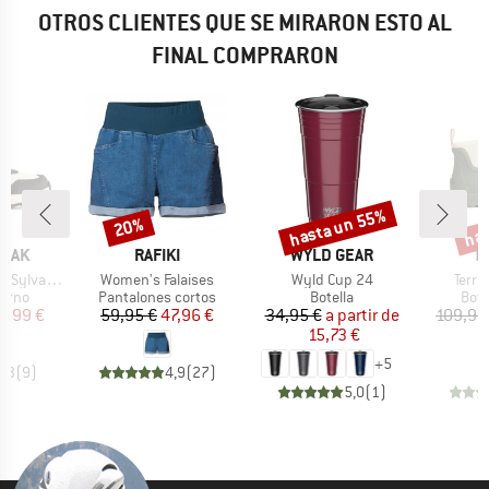
OTROS CLIENTES QUE SE MIRARON ESTO AL
FINAL COMPRARON
hasta un 55%
has
20%
o
Descuento
Descuento
Desc
MARCA
MARCA
M
PEAK
RAFIKI
WYLD GEAR
T
Artículo
Artículo
Artíc
nter WP Boots
Women's Falaises
Wyld Cup 24
Terrä
group
Product group
Product group
Prod
ierno
Pantalones cortos
Botella
Bota
ecio
ecio reducido
Precio
Precio reducido
Precio
Precio reducido
8,99 €
59,95 €
47,96 €
34,95 €
a partir de
109,95
15,73 €
6
+
5
4,3
(
9
)
4,9
(
27
)
5,0
(
1
)