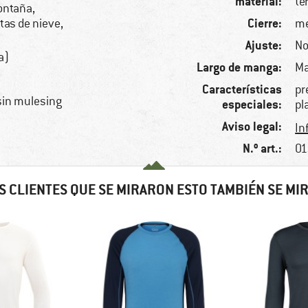
material:
te
ontaña,
Cierre:
as de nieve,
me
Ajuste:
No
a)
Largo de manga:
Ma
Características
pr
sin mulesing
especiales:
pl
Aviso legal:
In
N.º art.:
01
S CLIENTES QUE SE MIRARON ESTO TAMBIÉN SE MI