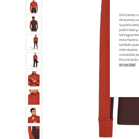
Utilizamos c
ofrecemos ser
la publicidad
publicidad y 
salvaguardas
esta manera
también pued
individuales.
concedido por
Encontrarás 
privacidad
.