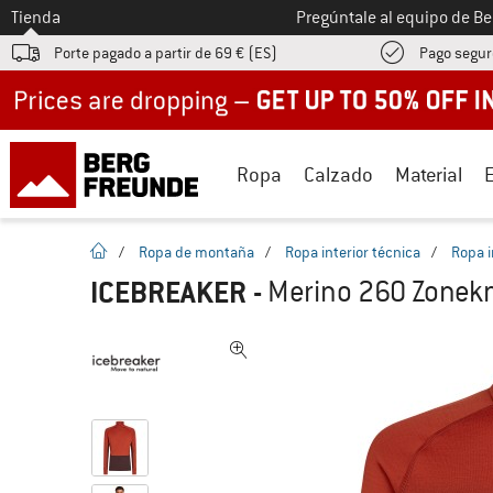
A la
Tienda
Pregúntale al equipo de B
Porte pagado a partir de 69 € (ES)
Pago segur
Up to 50% off now in our summer sale
Ropa
Calzado
Material
la pagina de inicio
/
Ropa de montaña
/
Ropa interior técnica
/
Ropa i
ICEBREAKER
-
Merino 260 Zonekni