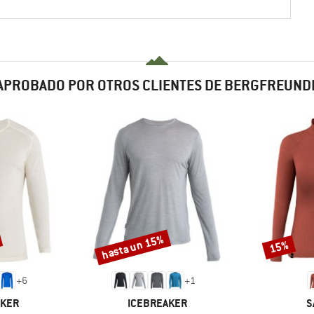
APROBADO POR OTROS CLIENTES DE BERGFREUND
hasta un 15%
15%
Descuento
Descuento
+
6
+
1
MARCA
M
AKER
ICEBREAKER
S