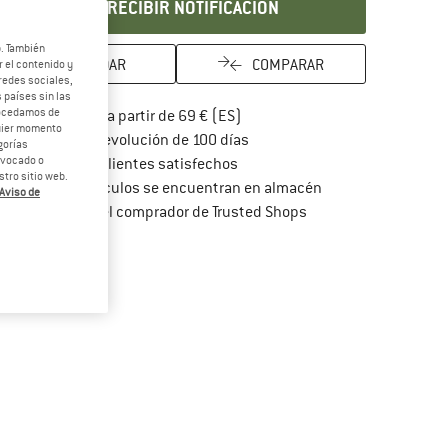
RECIBIR NOTIFICACIÓN
b. También
GUARDAR
COMPARAR
 el contenido y
redes sociales,
 países sin las
rocedamos de
¡encuentre más información so
Porte pagado a partir de 69 € (ES)
quier momento
vaya a la política de devoluc
Derecho de devolución de 100 días
gorías
revocado o
> 4 000 000 clientes satisfechos
tro sitio web.
Todos los artículos se encuentran en almacén
Aviso de
¡toda la información 
Protección del comprador de Trusted Shops