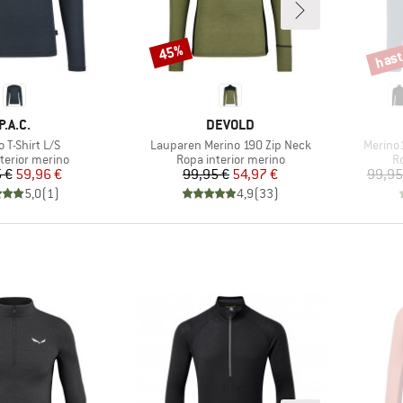
hast
45%
Descuento
Descu
MARCA
MARCA
P.A.C.
DEVOLD
lo
Artículo
Artículo
 T-Shirt L/S
Lauparen Merino 190 Zip Neck
Merino1
t group
Product group
Pr
terior merino
Ropa interior merino
Ro
Precio
Precio reducido
Precio
Precio reducido
 €
59,96 €
99,95 €
54,97 €
99,95
5,0
(
1
)
4,9
(
33
)