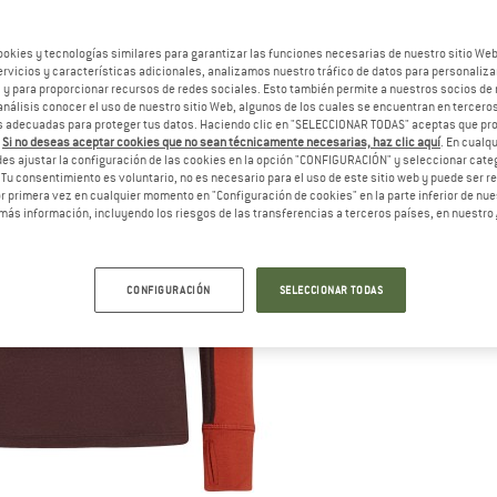
ookies y tecnologías similares para garantizar las funciones necesarias de nuestro sitio We
vicios y características adicionales, analizamos nuestro tráfico de datos para personalizar
, y para proporcionar recursos de redes sociales. Esto también permite a nuestros socios de 
análisis conocer el uso de nuestro sitio Web, algunos de los cuales se encuentran en terceros
 adecuadas para proteger tus datos. Haciendo clic en "SELECCIONAR TODAS" aceptas que p
.
Si no deseas aceptar cookies que no sean técnicamente necesarias, haz clic aquí
. En cual
es ajustar la configuración de las cookies en la opción "CONFIGURACIÓN" y seleccionar cate
 Tu consentimiento es voluntario, no es necesario para el uso de este sitio web y puede ser 
 primera vez en cualquier momento en "Configuración de cookies" en la parte inferior de nues
más información, incluyendo los riesgos de las transferencias a terceros países, en nuestro
CONFIGURACIÓN
SELECCIONAR TODAS