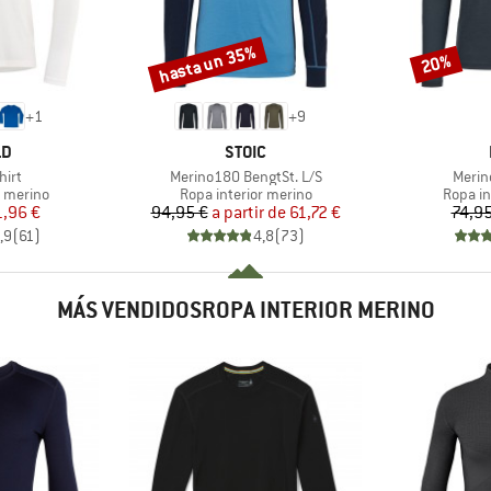
hasta un 35%
20%
Descuento
Descuento
+
1
+
9
A
MARCA
LD
STOIC
Artículo
Artícu
hirt
Merino180 BengtSt. L/S
Merino
up
Product group
Produc
r merino
Ropa interior merino
Ropa in
ecio
ecio reducido
Precio
Precio reducido
1,96 €
94,95 €
a partir de
61,72 €
74,95
,9
(
61
)
4,8
(
73
)
MÁS VENDIDOSROPA INTERIOR MERINO