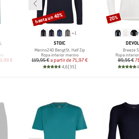
hasta un 40%
20%
Descuento
Descuento
+
1
MARCA
MARC
L
STOIC
DEVO
Artículo
Artículo
Merino240 BengtSt. Half Zip
Breeze S
Product group
Product gro
no
Ropa interior merino
Ropa interio
reducido
Precio
Precio reducido
Pr
Pr
9,98 €
119,95 €
a partir de
71,97 €
89,95 €
7
)
4,6
(
35
)
4