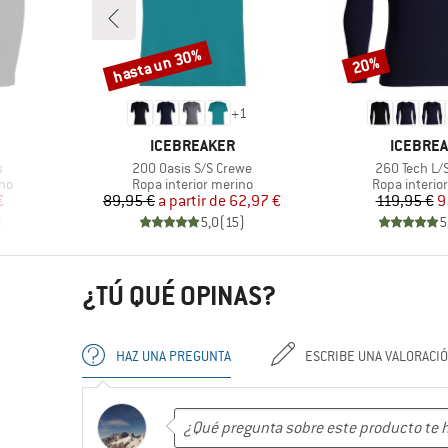
hasta un 30%
20%
Descuento
Descuento
+
1
MARCA
MARCA
ICEBREAKER
ICEBRE
Artículo
Artículo
s
200 Oasis S/S Crewe
260 Tech L/
Product group
Product gro
ino
Ropa interior merino
Ropa interio
reducido
Precio
Precio reducido
Pr
Pr
€
89,95 €
a partir de
62,97 €
119,95 €
9
)
5,0
(
15
)
5
¿TÚ QUÉ OPINAS?
HAZ UNA PREGUNTA
ESCRIBE UNA VALORACI