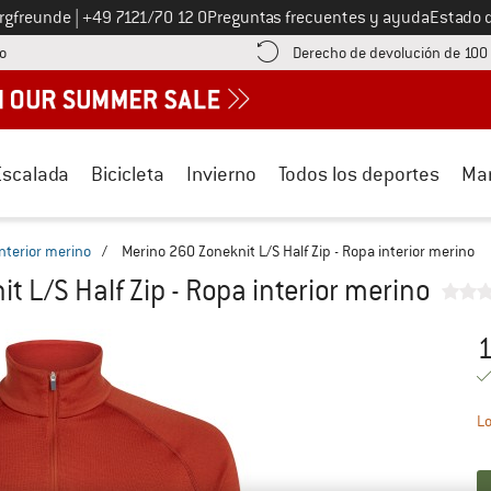
Llámenos al
ergfreunde
|
+49 7121/70 12 0
Preguntas frecuentes y ayuda
Estado 
¡encuentre información sobre el pago aquí! Se abre en una ventana de inf
o
Derecho de devolución de 100
Escalada
Bicicleta
Invierno
Todos los deportes
Ma
nterior merino
/
Merino 260 Zoneknit L/S Half Zip - Ropa interior merino
t L/S Half Zip - Ropa interior merino
1
Pr
Lo