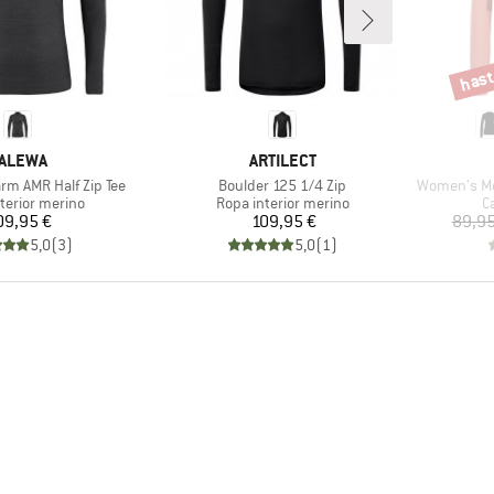
hast
Descu
ARCA
MARCA
ALEWA
ARTILECT
Artículo
Artículo
rm AMR Half Zip Tee
Boulder 125 1/4 Zip
Women's Me
t group
Product group
P
terior merino
Ropa interior merino
C
Precio
Precio
09,95 €
109,95 €
89,95
5,0
(
3
)
5,0
(
1
)