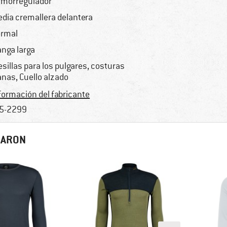
rmorregulador
dia cremallera delantera
rmal
nga larga
esillas para los pulgares, costuras
anas, Cuello alzado
formación del fabricante
5-2299
RARON