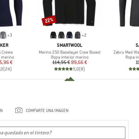
22%
Descuento
+
3
+
2
MARCA
M
AKER
SMARTWOOL
S
Artículo
Artículo
S Crewe
Merino 250 Baselayer Crew Boxed
Zebru Med Wa
up
Product group
Produc
r merino
Ropa interior merino
Ropa in
ecio
ecio reducido
Precio
Precio reducido
5,96 €
114,95 €
89,66 €
1
,0
(
24
)
5,0
(
8
)
ÓN
COMPARTE UNA IMAGEN