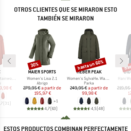
OTROS CLIENTES QUE SE MIRARON ESTO
TAMBIÉN SE MIRARON
hasta un 60%
has
30%
o
Descuento
Descuento
Desc
A
MARCA
MARCA
MA
C
MAIER SPORTS
HEBER PEAK
DID
Artículo
Artículo
Artículo
. Oversized Coat
Women's Lisa 2.1
Women's SylvaHe. Warm Parka
Hani W
ct group
Product group
Product group
o
Abrigo
Parka
ecio
ecio reducido
Precio
Precio reducido
Precio
Precio reducido
9,98 €
279,95 €
a partir de
249,95 €
a partir de
219,95
195,97 €
99,98 €
1
+
1
,7
(
31
)
4,7
(
63
)
4,5
(
48
)
ESTOS PRODUCTOS COMBINAN PERFECTAMENTE