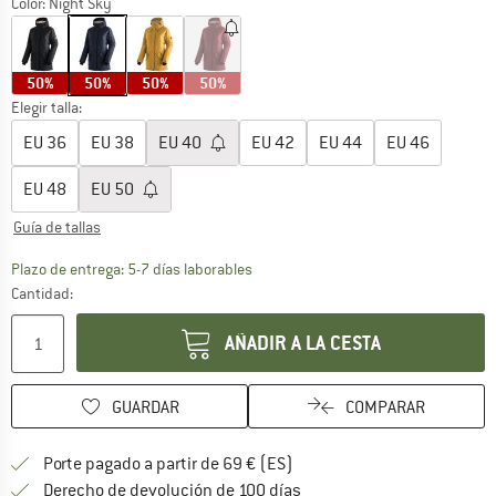
Color:
Night Sky
50%
50%
50%
50%
Elegir talla:
EU
36
EU
38
EU
40
EU
42
EU
44
EU
46
EU
48
EU
50
Guía de tallas
El enlace se abre en una ventana de
Plazo de entrega: 5-7 días laborables
Cantidad:
AÑADIR A LA CESTA
GUARDAR
COMPARAR
¡encuentre más información
Porte pagado a partir de 69 € (ES)
vaya a la política de devo
Derecho de devolución de 100 días