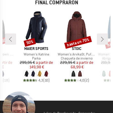
FINAL COMPRARON
n 60%
hasta un 70%
has
50%
o
Descuento
Descuento
Desc
A
MARCA
MARCA
C
MAIER SPORTS
STOIC
Artículo
Artículo
Artículo
Pitea Parka
Women's Katrine
Women's ArvikaSt. Puff Jacket
Women's Itr
ct group
Product group
Product group
Produc
a
Parka
Chaqueta de invierno
Abrigo
ecio
ecio reducido
Precio
Precio reducido
Precio
Precio reducido
artir de
299,95 €
a partir de
229,95 €
a partir de
219,95
 €
149,98 €
68,99 €
1
,4
(
18
)
4,3
(
10
)
4,0
(
2
)