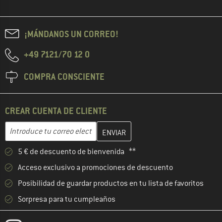
¡MÁNDANOS UN CORREO!
+49 7121/70 12 0
COMPRA CONSCIENTE
CREAR CUENTA DE CLIENTE
Introduce aquí tu dirección de correo electrónico y crea tu cuenta
Dirección de correo electrónico
5 € de descuento de bienvenida **
Acceso exclusivo a promociones de descuento
Posibilidad de guardar productos en tu lista de favoritos
Sorpresa para tu cumpleaños