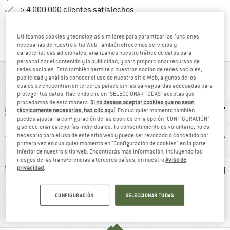
> 4 000 000 clientes satisfechos
Todos los artículos se encuentran en almacén
¡toda la informac
Protección del comprador de Trusted Shops
Utilizamos cookies y tecnologías similares para garantizar las funciones
necesarias de nuestro sitio Web. También ofrecemos servicios y
características adicionales, analizamos nuestro tráfico de datos para
personalizar el contenido y la publicidad, y para proporcionar recursos de
redes sociales. Esto también permite a nuestros socios de redes sociales,
DE UN VISTAZO
publicidad y análisis conocer el uso de nuestro sitio Web, algunos de los
cuales se encuentran en terceros países sin las salvaguardas adecuadas para
proteger tus datos. Haciendo clic en "SELECCIONAR TODAS" aceptas que
procedamos de esta manera.
Si no deseas aceptar cookies que no sean
técnicamente necesarias, haz clic aquí
. En cualquier momento también
puedes ajustar la configuración de las cookies en la opción "CONFIGURACIÓN"
y seleccionar categorías individuales. Tu consentimiento es voluntario, no es
necesario para el uso de este sitio web y puede ser revocado o concedido por
primera vez en cualquier momento en "Configuración de cookies" en la parte
inferior de nuestro sitio web. Encontrarás más información, incluyendo los
riesgos de las transferencias a terceros países, en nuestro
Aviso de
intética
clientes dicen:
clientes dicen:
Cap
privacidad
.
Calidad/precio
Cortavientos
CONFIGURACIÓN
SELECCIONAR TODAS
INFORMACIÓN DEL MATERIAL Y CARACTERÍSTICAS