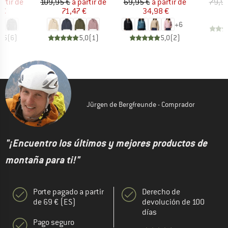
ecio
ecio reducido
Precio
Precio reducido
Precio
Precio reducido
artir de
109,95 €
a partir de
69,95 €
a partir de
79,95
 €
71,47 €
34,98 €
+
6
4,5
(
6
)
5,0
(
1
)
5,0
(
2
)
Jürgen de Bergfreunde - Comprador
"¡Encuentro los últimos y mejores productos de
montaña para ti!"
Porte pagado a partir
Derecho de
de 69 € (ES)
devolución de 100
días
Pago seguro