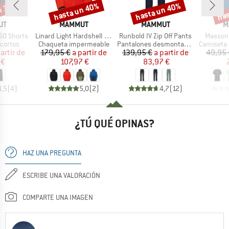
n 35%
hasta un 40%
hasta un 40%
has
o
Descuento
Descuento
Desc
MARCA
MARCA
M
UT
MAMMUT
MAMMUT
M
Artículo
Artículo
Artículo
SO Shorts
Linard Light Hardshell Hooded Jacket
Runbold IV Zip Off Pants
Massone
oup
Product group
Product group
Product g
cortos
Chaqueta impermeable
Pantalones desmontables
Camiseta d
ecio
ecio reducido
Precio
Precio reducido
Precio
Precio reducido
artir de
179,95 €
a partir de
139,95 €
a partir de
49,95 
 €
107,97 €
83,97 €
4,5
(
4
)
5,0
(
2
)
4,7
(
12
)
¿TÚ QUÉ OPINAS?
HAZ UNA PREGUNTA
ESCRIBE UNA VALORACIÓN
COMPARTE UNA IMAGEN