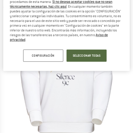
procedamos de esta manera.
Si no deseas aceptar cookies que no sean
técnicamente necesarias, haz clic aquí
. En cualquier momento también
(0)
puedes ajustar la configuración de las cookies en la opción "CONFIGURACIÓN"
y seleccionar categorías individuales. Tu consentimiento es voluntario, no es
necesario para el uso de este sitio web y puede ser revocado o concedido por
primera vez en cualquier momento en "Configuración de cookies" en la parte
inferior de nuestro sitio web. Encontrarás más información, incluyendo los
riesgos de las transferencias a terceros países, en nuestro
Aviso de
privacidad
.
CONFIGURACIÓN
SELECCIONAR TODAS