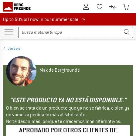
A la cuenta de cliente
A la 
A la lista de favori
A la compar
Up to 50% off now in our summer sale
Up to 50% off now in our summer sale »
Jerséis
Max de Bergfreunde
"ESTE PRODUCTO YA NO ESTÁ DISPONIBLE."
O bien se trata de un producto que ya no se fabrica, o bien ya
no vamos a pedírselo más al fabricante.
No te desanimes, porque te ofrecemos más alternativas:
APROBADO POR OTROS CLIENTES DE