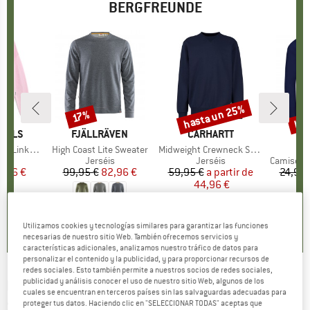
BERGFREUNDE
hasta un 25%
has
17%
to
Descuento
Descuento
Des
GELS
MARCA
FJÄLLRÄVEN
MARCA
CARHARTT
MA
TR
nks Links
Artículo
High Coast Lite Sweater
Artículo
Midweight Crewneck Sweatshirt
A
Ki
ct group
s
Product group
Jerséis
Product group
Jerséis
Product 
Camiseta 
ecio
ecio reducido
9,96 €
99,95 €
Precio
Precio reducido
82,96 €
59,95 €
a partir de
Precio
Precio reducido
24,95 
44,96 €
1
5,0
(
4
)
5,0
(
2
)
5,0
(
1
)
Utilizamos cookies y tecnologías similares para garantizar las funciones
necesarias de nuestro sitio Web. También ofrecemos servicios y
características adicionales, analizamos nuestro tráfico de datos para
personalizar el contenido y la publicidad, y para proporcionar recursos de
redes sociales. Esto también permite a nuestros socios de redes sociales,
publicidad y análisis conocer el uso de nuestro sitio Web, algunos de los
MAMMUT
-
Adam Ondra Midlayer Crew Neck
cuales se encuentran en terceros países sin las salvaguardas adecuadas para
Se - Jerséis
proteger tus datos. Haciendo clic en "SELECCIONAR TODAS" aceptas que