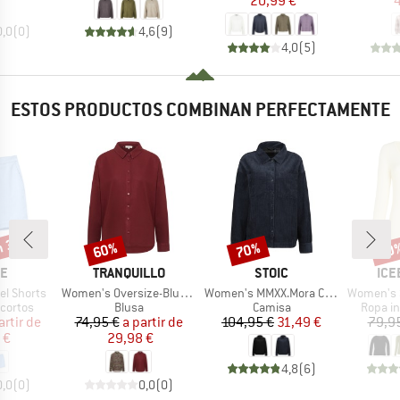
20,99 €
4
0,0
(
0
)
4,6
(
9
)
4,0
(
5
)
ESTOS PRODUCTOS COMBINAN PERFECTAMENTE
n 35%
60%
70%
20
o
Descuento
Descuento
Desc
A
MARCA
MARCA
MAR
NE
TRANQUILLO
STOIC
ICE
Artículo
Artículo
Artículo
el Shorts
Women's Oversize-Bluse aus EcoVero Viskose
Women's MMXX.Mora Cord Shirt
Women's Sire
oup
Product group
Product group
Produc
cortos
Blusa
Camisa
Ropa in
ecio
ecio reducido
Precio
Precio reducido
Precio
Precio reducido
artir de
74,95 €
a partir de
104,95 €
31,49 €
79,9
 €
29,98 €
4,8
(
6
)
0,0
(
0
)
0,0
(
0
)