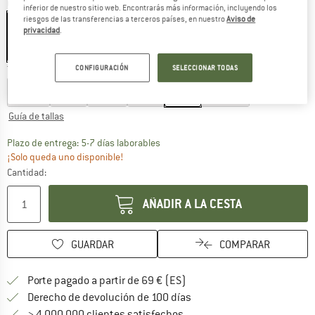
Color:
Anthracite Melange
inferior de nuestro sitio web. Encontrarás más información, incluyendo los
riesgos de las transferencias a terceros países, en nuestro
Aviso de
privacidad
.
60%
CONFIGURACIÓN
SELECCIONAR TODAS
Talla:
XL
XS
S
M
L
XL
XXL
Guía de tallas
El enlace se abre en una ventana de
Plazo de entrega: 5-7 días laborables
¡Solo queda uno disponible!
Cantidad:
AÑADIR A LA CESTA
GUARDAR
COMPARAR
¡encuentre más información
Porte pagado a partir de 69 € (ES)
vaya a la política de devo
Derecho de devolución de 100 días
> 4 000 000 clientes satisfechos