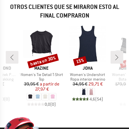
OTROS CLIENTES QUE SE MIRARON ESTO AL
FINAL COMPRARON
hasta un 30%
has
15%
Descuento
Descuento
Desc
MARCA
MARCA
MARC
AMOND
MAZINE
JOHA
ADID
Artículo
Artículo
Artículo
rek Poles
Women's Tie Detail T-Shirt
Women's Undershirt
Women's Sky
p
Product group
Product group
Produ
trekking
Top
Ropa interior merino
Botas
ecio
Precio
Precio reducido
Precio
Precio reducido
5 €
39,95 €
a partir de
34,95 €
29,71 €
179,95
27,97 €
1
0,0
(
0
)
4,6
(
54
)
0,0
(
0
)