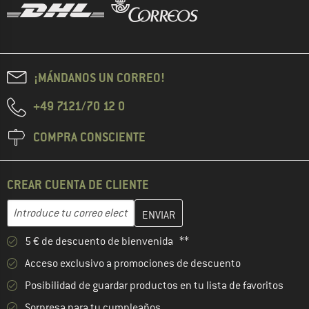
¡MÁNDANOS UN CORREO!
+49 7121/70 12 0
COMPRA CONSCIENTE
CREAR CUENTA DE CLIENTE
Introduce aquí tu dirección de correo electrónico y crea tu cuenta
Dirección de correo electrónico
5 € de descuento de bienvenida **
Acceso exclusivo a promociones de descuento
Posibilidad de guardar productos en tu lista de favoritos
Sorpresa para tu cumpleaños