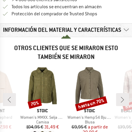
Todos los artículos se encuentran en almacén
¡toda la informac
Protección del comprador de Trusted Shops
INFORMACIÓN DEL MATERIAL Y CARACTERÍSTICAS
OTROS CLIENTES QUE SE MIRARON ESTO
TAMBIÉN SE MIRARON
hasta un 70%
has
70%
o
Descuento
Descuento
Desc
MARCA
MARCA
MARC
NT
STOIC
STOIC
BLAC
Artículo
Artículo
Artículo
epherd
Women's MMXX. Selja Cord Shirt
Women's Hemp54 BjurholmSt. L/S Blouse
Women's Proje
ct group
Product group
Product group
a
Camisa
Blusa
ecio
ecio reducido
Precio
Precio reducido
Precio
Precio reducido
7,98 €
104,95 €
31,49 €
69,95 €
a partir de
139,95