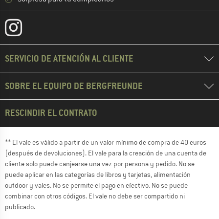
SERVICIO DE ATENCIÓN AL CLIENTE
SOBRE EL EQUIPO DE BERGFREUNDE
RESCINDIR EL CONTRATO
** El vale es válido a partir de un valor mínimo de compra de 40 euros
(después de devoluciones). El vale para la creación de una cuenta de
cliente solo puede canjearse una vez por persona y pedido. No se
puede aplicar en las categorías de libros y tarjetas, alimentación
outdoor y vales. No se permite el pago en efectivo. No se puede
combinar con otros códigos. El vale no debe ser compartido ni
publicado.