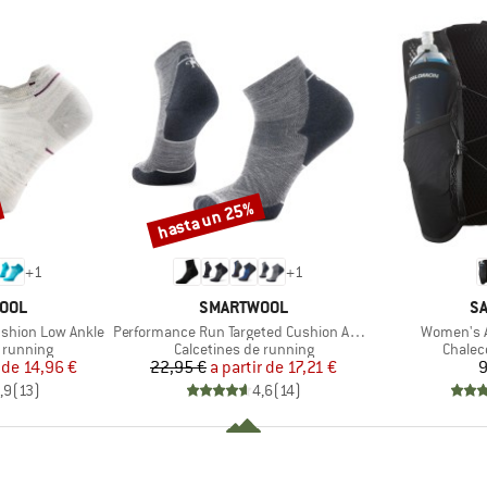
hasta un 25%
Descuento
+
1
+
1
MARCA
M
OOL
SMARTWOOL
S
Artículo
Artículo
shion Low Ankle
Performance Run Targeted Cushion Ankle
Women's A
p
Product group
Produc
 running
Calcetines de running
Chalec
ecio
ecio reducido
Precio
Precio reducido
 de
14,96 €
22,95 €
a partir de
17,21 €
9
,9
(
13
)
4,6
(
14
)