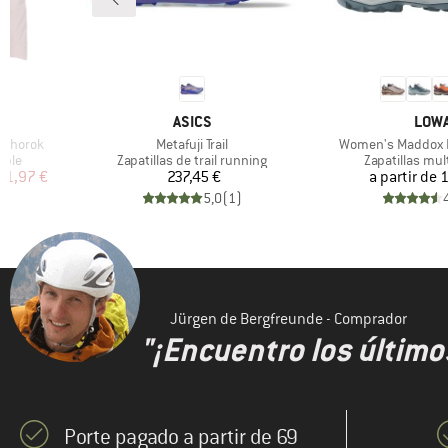
MARCA
MAR
ASICS
LOW
Artículo
Artículo
Bohorok
Metafuji Trail
Women's Maddox P
Product group
Product grou
able
Zapatillas de trail running
Zapatillas mul
reducido
Precio
Pr
01,97 €
237,45 €
a partir de
1
)
5,0
(
1
)
Jürgen de Bergfreunde - Comprador
"¡Encuentro los último
Porte pagado a partir de 69