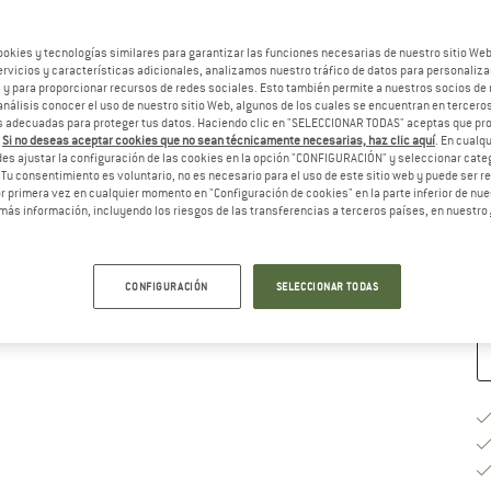
El
ookies y tecnologías similares para garantizar las funciones necesarias de nuestro sitio We
vicios y características adicionales, analizamos nuestro tráfico de datos para personalizar
, y para proporcionar recursos de redes sociales. Esto también permite a nuestros socios de 
análisis conocer el uso de nuestro sitio Web, algunos de los cuales se encuentran en terceros
 adecuadas para proteger tus datos. Haciendo clic en "SELECCIONAR TODAS" aceptas que p
.
Si no deseas aceptar cookies que no sean técnicamente necesarias, haz clic aquí
. En cual
es ajustar la configuración de las cookies en la opción "CONFIGURACIÓN" y seleccionar cate
Gu
 Tu consentimiento es voluntario, no es necesario para el uso de este sitio web y puede ser 
 primera vez en cualquier momento en "Configuración de cookies" en la parte inferior de nues
más información, incluyendo los riesgos de las transferencias a terceros países, en nuestro
Pl
Ca
CONFIGURACIÓN
SELECCIONAR TODAS