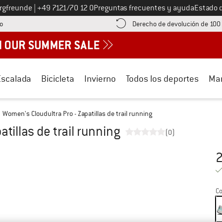
Llámenos al
ergfreunde
|
+49 7121/70 12 0
Preguntas frecuentes y ayuda
Estado 
¡encuentre información sobre el pago aquí! Se abre en una ventana de inf
o
Derecho de devolución de 100
Escalada
Bicicleta
Invierno
Todos los deportes
Ma
Women's Cloudultra Pro - Zapatillas de trail running
tillas de trail running
(0)
2
Pr
Co