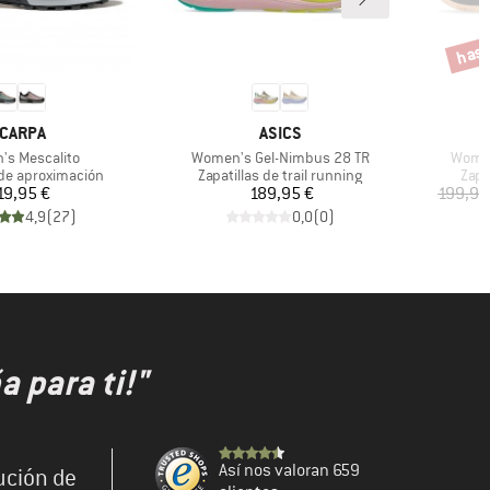
hast
Descu
ARCA
MARCA
CARPA
ASICS
o
Artículo
Artícu
s Mescalito
Women's Gel-Nimbus 28 TR
Women
roup
Product group
Prod
 de aproximación
Zapatillas de trail running
Zapa
Precio
Precio
19,95 €
189,95 €
199,95
4,9
(
27
)
0,0
(
0
)
 para ti!"
Así nos valoran 659
ución de