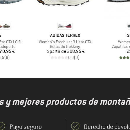
CA
MARCA
M
A
ADIDAS TERREX
S
Artículo
Artícul
ro GTX LO SL
Women's Freehiker 3 Ultra GTX
Women'
p
Product group
Product g
tideporte
Botas de trekking
Zapatillas
ecio
Precio
70,95 €
a partir de
208,95 €
2
4,5
(
6
)
0,0
(
0
)
s y mejores productos de montaña
Pago seguro
Derecho de devol