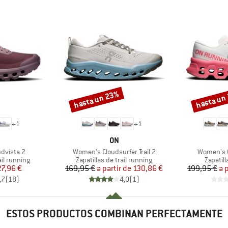
hasta un 23%
hasta un
Descuento
Descuento
+
1
+
1
RCA
MARCA
ON
Artículo
Artículo
dvista 2
Women's Cloudsurfer Trail 2
Women's 
Product group
Product
ail running
Zapatillas de trail running
Zapatill
ecio
ecio reducido
Precio
Precio reducido
27,96 €
169,95 €
a partir de
130,86 €
199,95 €
a 
,7
(
18
)
4,0
(
1
)
ESTOS PRODUCTOS COMBINAN PERFECTAMENTE