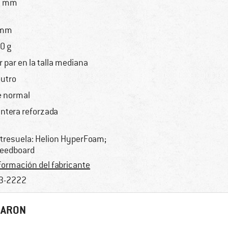
9 mm
 mm
0 g
r par en la talla mediana
utro
e normal
ntera reforzada
tresuela: Helion HyperFoam;
eedboard
formación del fabricante
3-2222
RARON