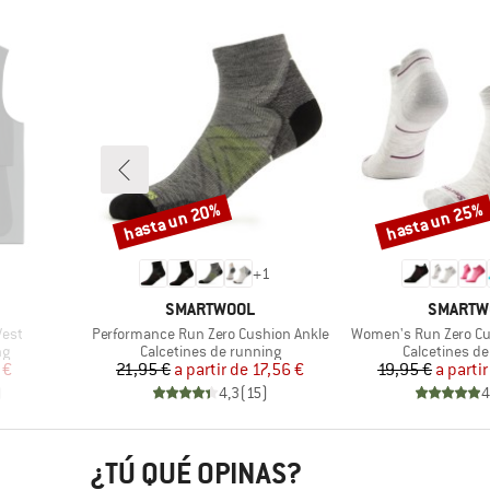
hasta un 20%
hasta un 25%
Descuento
Descuento
+
1
MARCA
MARCA
SMARTWOOL
SMARTW
Artículo
Artículo
est
Performance Run Zero Cushion Ankle
Women's Run Zero Cu
Product group
Product grou
ng
Calcetines de running
Calcetines de
reducido
Precio
Precio reducido
Pr
Pr
 €
21,95 €
a partir de
17,56 €
19,95 €
a partir
)
4,3
(
15
)
4
¿TÚ QUÉ OPINAS?