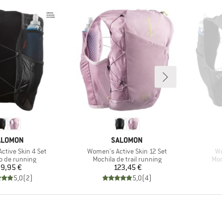
ARCA
MARCA
ALOMON
SALOMON
Artículo
Ar
ctive Skin 4 Set
Women's Active Skin 12 Set
Wo
t group
Product group
Pro
o de running
Mochila de trail running
Moc
Precio
Precio
9,95 €
123,45 €
5,0
(
2
)
5,0
(
4
)