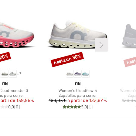
 20%
hasta un 30%
hast
Descuento
Descu
+
3
MARCA
MARCA
ON
ON
Artículo
Artículo
Cloudmonster 3
Women's Cloudflow 5
Women's 
 group
Product group
Prod
as para correr
Zapatillas para correr
Zapa
Precio
Precio reducido
Precio
Precio reducido
partir de
159,96 €
189,95 €
a partir de
132,97 €
179,95
0,0
(
0
)
5,0
(
1
)