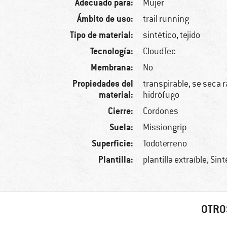
Adecuado para:
Mujer
Ámbito de uso:
trail running
Tipo de material:
sintético, tejido
Tecnología:
CloudTec
Membrana:
No
Propiedades del
transpirable, se seca 
material:
hidrófugo
Cierre:
Cordones
Suela:
Missiongrip
Superficie:
Todoterreno
Plantilla:
plantilla extraíble, Sin
OTRO