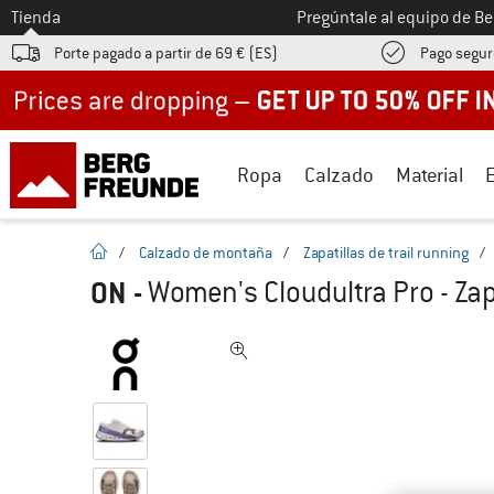
A la
Tienda
Pregúntale al equipo de B
Porte pagado a partir de 69 € (ES)
Pago segur
Up to 50% off now in our summer sale
Ropa
Calzado
Material
la pagina de inicio
/
Calzado de montaña
/
Zapatillas de trail running
/
ON
-
Women's Cloudultra Pro - Zapa