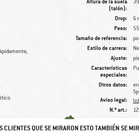
Altura de la suela
3
(talón):
Drop:
6
Peso:
55
Tamaño de referencia:
po
Estilo de carrera:
Ne
rápidamente,
Ajuste:
pi
Características
Pu
especiales:
Otros datos:
en
Sp
tético
Aviso legal:
In
N.º art.:
12
S CLIENTES QUE SE MIRARON ESTO TAMBIÉN SE MI