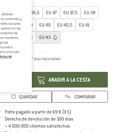
egir talla:
EU
36
EU
36,5
EU
37
EU
37,5
EU
38
b. También
 el contenido y
redes sociales,
EU
38,5
EU
39
EU
40
EU
40,5
EU
41
 países sin las
rocedamos de
EU
42
EU
42,5
EU
43
quier momento
gorías
ía de tallas
revocado o
tro sitio web.
Aviso de
El enlace se abre en una ventana de inf
azo de entrega: 5-7 días laborables
ntidad:
AÑADIR A LA CESTA
GUARDAR
COMPARAR
¡encuentre más información so
Porte pagado a partir de 69 € (ES)
vaya a la política de devoluc
Derecho de devolución de 100 días
> 4 000 000 clientes satisfechos