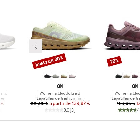
hasta un 30%
20%
Descuento
Descuento
MARCA
MA
ON
ON
Artículo
Artículo
er 2
Women's Cloudultra 3
Women's Clou
Product group
Product group
rer
Zapatillas de trail running
Zapatillas de tr
reducido
Precio
Precio reducido
Pr
Pr
 €
199,95 €
a partir de
139,97 €
159,95 €
1
)
0,0
(
0
)
4