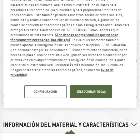
necesarias de nuestro sitio Web. También ofrecemos servicios y
¡toda la informac
Protección del comprador de Trusted Shops
características adicionales, analizamos nuestro tráfico de datos para
personalizar el contenido y la publicidad, y para proporcionar recursos de
redes sociales. Esto también permite a nuestros socios de redes sociales,
publicidad y análisis conocer el uso de nuestro sitio Web, algunos de los
cuales se encuentran en terceros países sin las salvaguardas adecuadas para
DE UN VISTAZO
proteger tus datos. Haciendo clic en "SELECCIONAR TODAS" aceptas que
procedamos de esta manera.
Si no deseas aceptar cookies que no sean
técnicamente necesarias, haz clic aquí
. En cualquier momento también
Camiseta de lana merina clásica para hombre
puedes ajustar la configuración de las cookies en la opción "CONFIGURACIÓN"
y seleccionar categorías individuales. Tu consentimiento es voluntario, no es
necesario para el uso de este sitio web y puede ser revocado o concedido por
primera vez en cualquier momento en "Configuración de cookies" en la parte
inferior de nuestro sitio web. Encontrarás más información, incluyendo los
riesgos de las transferencias a terceros países, en nuestro
Aviso de
privacidad
.
CONFIGURACIÓN
SELECCIONAR TODAS
ble Wool
clientes dicen:
clientes dicen:
Fibra s
dard
Buen corte
Transpirable
INFORMACIÓN DEL MATERIAL Y CARACTERÍSTICAS