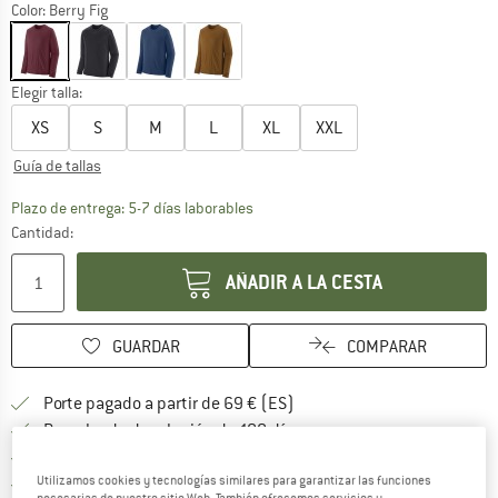
Color:
Berry Fig
Elegir talla:
XS
S
M
L
XL
XXL
Guía de tallas
El enlace se abre en una ventana de
Plazo de entrega: 5-7 días laborables
Cantidad:
AÑADIR A LA CESTA
GUARDAR
COMPARAR
¡encuentre más información
Porte pagado a partir de 69 € (ES)
vaya a la política de devo
Derecho de devolución de 100 días
> 4 000 000 clientes satisfechos
Utilizamos cookies y tecnologías similares para garantizar las funciones
Todos los artículos se encuentran en almacén