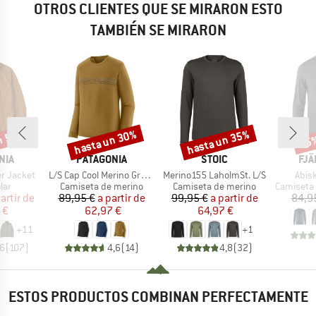
OTROS CLIENTES QUE SE MIRARON ESTO
TAMBIÉN SE MIRARON
n 53%
hasta un 30%
hasta un 35%
15
o
Descuento
Descuento
Desc
MARCA
MARCA
MA
NIA
PATAGONIA
STOIC
FJÄ
Artículo
Artículo
Artíc
r Jacket
L/S Cap Cool Merino Graphic Shirt
Merino155 LaholmSt. L/S
Abis
 group
Product group
Product group
Product 
lar
Camiseta de merino
Camiseta de merino
Camiseta 
ecio
ecio reducido
Precio
Precio reducido
Precio
Precio reducido
artir de
89,95 €
a partir de
99,95 €
a partir de
84,9
 €
62,97 €
64,97 €
+
11
+
1
,6
(
107
)
4,6
(
14
)
4,8
(
32
)
ESTOS PRODUCTOS COMBINAN PERFECTAMENTE