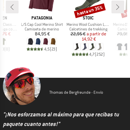
hasta un 35%
has
o
Descuento
Desc
MARCA
MARCA
ÄVEN
PATAGONIA
STOIC
Artículo
Artículo
Artículo
ic T-Shirt
L/S Cap Cool Merino Shirt
Merino Wool Cushion Light Socks
Merino155 L
Product group
Product group
Produc
ga corta
Camiseta de merino
Calcetines de trekking
Camise
ecio
ecio reducido
Precio
Precio
Precio reducido
9,76 €
84,95 €
22,95 €
a partir de
79,95 
14,92 €
5
0,0
(
0
)
4,5
(
23
)
4,7
(
252
)
Thomas de Bergfreunde - Envío
"¡Nos esforzamos al máximo para que recibas tu
paquete cuanto antes!"