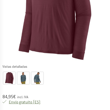
Vistas detalladas
Precio:
84,95
€
incl. IVA
España. Información sobre los gastos de e
Envío gratuito
(ES)