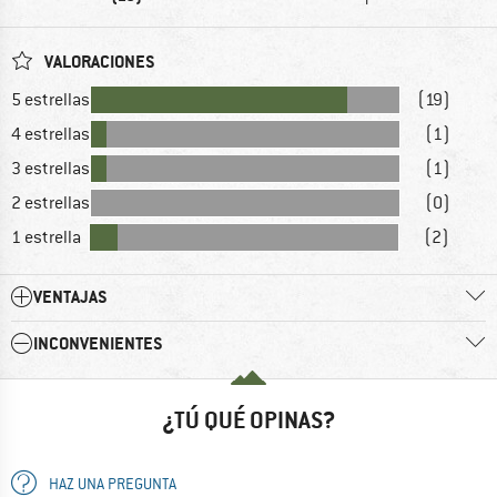
VALORACIONES
5 estrellas
(19)
4 estrellas
(1)
3 estrellas
(1)
2 estrellas
(0)
1 estrella
(2)
VENTAJAS
INCONVENIENTES
¿TÚ QUÉ OPINAS?
HAZ UNA PREGUNTA